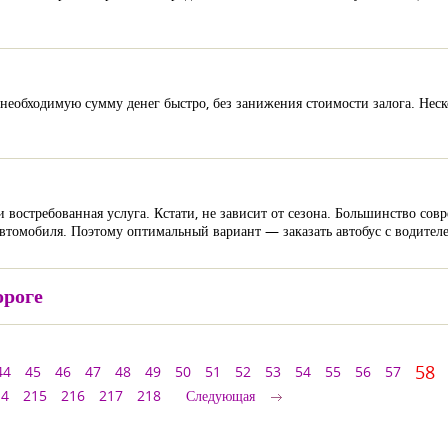
необходимую сумму денег быстро, без занижения стоимости залога. Неско
и востребованная услуга. Кстати, не зависит от сезона. Большинство со
 автомобиля. Поэтому оптимальный вариант — заказать автобус с водител
ороге
58
44
45
46
47
48
49
50
51
52
53
54
55
56
57
14
215
216
217
218
Следующая