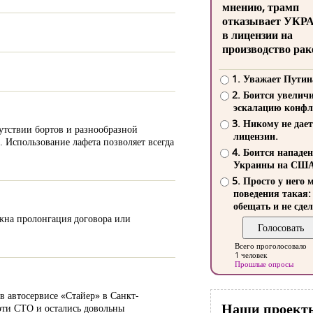
мнению, трамп
отказывает УКР
в лицензии на
производство рак
1. Уважает Путин
2. Боится увелич
эскалацию конфл
3. Никому не дает
сутствии бортов и разнообразной
лицензии.
 Использование лафета позволяет всегда
4. Боится нападе
Украины на СШ
5. Просто у него 
поведения такая:
обещать и не сдел
ожна пролонгация договора или
Всего проголосовало
1 человек
Прошлые опросы
в автосервисе «Стайер» в Санкт-
Наши проект
эти СТО и остались довольны