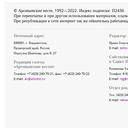
© Арсеньевские вести, 1992—2022. Индекс подписки: П2436
При перепечатке и при другом использовании материалов, ссылка
При републикации в сети интернет так же обязательна работающа
Почтовый адрес:
Редактор:
690091
, г.
Владивосток
,
Ирина Георги
Приморский край
,
Россия
.
E-mail:
edito
Переулок Шевченко
, дом 9, 27
Собственн
в Санкт-П
Редакция газеты
«
Арсеньевские вести
»:
Романенко Та
Телефон:
+7 (423) 240-70-21
, факс:
+7 (423) 240-70-22
Телефон: 8-9
E-mail:
av@arsvest.ru
E-mail:
rtg@
Отдел ре
Тел.: (423) 2
E-mail:
rekla