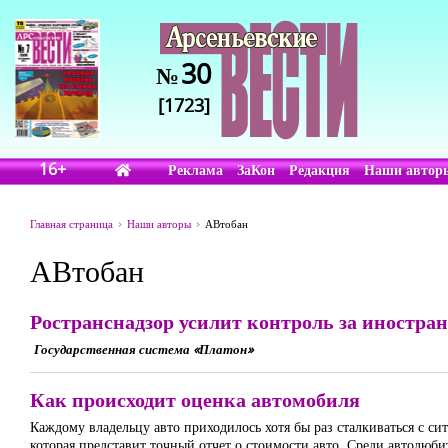
30
№
[1723]
16+
Реклама
ЗаКон
Редакция
Наши автор
Главная страница
Наши авторы
АВтобан
АВтобан
Ространснадзор усилит контроль за иностра
Государственная система «Платон»
Как происходит оценка автомобиля
Каждому владельцу авто приходилось хотя бы раз сталкиваться с си
которая представит точный отчет о стоимости авто. Среди автолюб