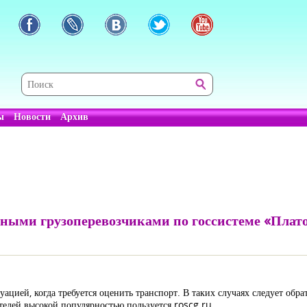
ы
Новости
Архив
нными грузоперевозчиками по госсистеме «Плат
туацией, когда требуется оценить транспорт. В таких случаях следует об
ителей высокой популярностью пользуется roscg.ru
.