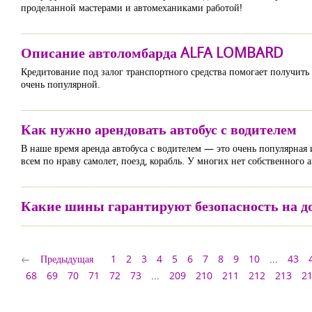
проделанной мастерами и автомеханиками работой!
Описание автоломбарда ALFA LOMBARD
Кредитование под залог транспортного средства помогает получить 
очень популярной.
Как нужно арендовать автобус с водителем
В наше время аренда автобуса с водителем — это очень популярная 
всем по нраву самолет, поезд, корабль. У многих нет собственного
Какие шины гарантируют безопасность на д
Предыдущая
1
2
3
4
5
6
7
8
9
10
...
43
68
69
70
71
72
73
...
209
210
211
212
213
2