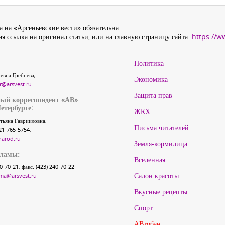
 на «Арсеньевские вести» обязательна.
я ссылка на оригинал статьи, или на главную страницу сайта:
https://w
Политика
евна Гребнёва,
Экономика
r@arsvest.ru
Защита прав
ый корреспондент «АВ»
етербурге:
ЖКХ
тьяна Гаврииловна,
Письма читателей
21-765-5754,
narod.ru
Земля-кормилица
кламы:
Вселенная
40-70-21, факс: (423) 240-70-22
Салон красоты
ma@arsvest.ru
Вкусные рецепты
Спорт
АВтобан