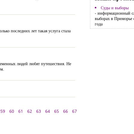
Суды и выборы
- информационный с
выборах в Приморье 
года
лько последних лет такая услуга стала
временных людей любят путешествия. Не
ем.
59
60
61
62
63
64
65
66
67