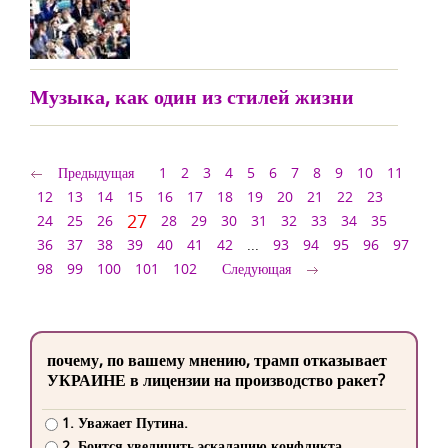
Музыка, как один из стилей жизни
Предыдущая
1
2
3
4
5
6
7
8
9
10
11
12
13
14
15
16
17
18
19
20
21
22
23
27
24
25
26
28
29
30
31
32
33
34
35
36
37
38
39
40
41
42
...
93
94
95
96
97
98
99
100
101
102
Следующая
почему, по вашему мнению, трамп отказывает
УКРАИНЕ в лицензии на производство ракет?
1. Уважает Путина.
2. Боится увеличить эскалацию конфликта.