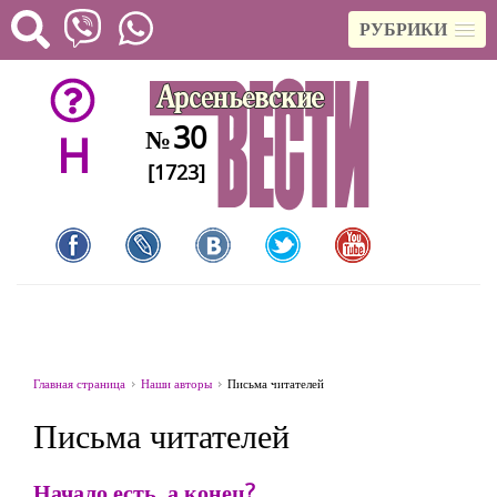
РУБРИКИ
30
№
H
[1723]
Главная страница
Наши авторы
Письма читателей
Письма читателей
Начало есть, а конец?