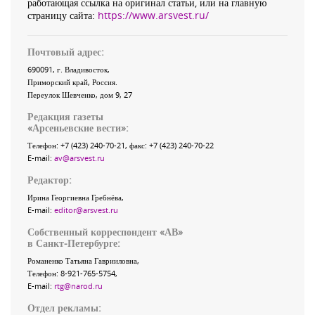
работающая ссылка на оригинал статьи, или на главную
страницу сайта:
https://www.arsvest.ru/
Почтовый адрес:
690091
, г.
Владивосток
,
Приморский край
,
Россия
.
Переулок Шевченко
, дом 9, 27
Редакция газеты
«
Арсеньевские вести
»:
Телефон:
+7 (423) 240-70-21
, факс:
+7 (423) 240-70-22
E-mail:
av@arsvest.ru
Редактор:
Ирина Георгиевна Гребнёва,
E-mail:
editor@arsvest.ru
Собственный корреспондент «АВ»
в Санкт-Петербурге:
Романенко Татьяна Гаврииловна,
Телефон: 8-921-765-5754,
E-mail:
rtg@narod.ru
Отдел рекламы: