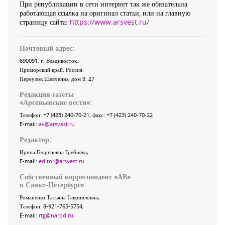
При републикации в сети интернет так же обязательна
работающая ссылка на оригинал статьи, или на главную
страницу сайта:
https://www.arsvest.ru/
Почтовый адрес:
690091
, г.
Владивосток
,
Приморский край
,
Россия
.
Переулок Шевченко
, дом 9, 27
Редакция газеты
«
Арсеньевские вести
»:
Телефон:
+7 (423) 240-70-21
, факс:
+7 (423) 240-70-22
E-mail:
av@arsvest.ru
Редактор:
Ирина Георгиевна Гребнёва,
E-mail:
editor@arsvest.ru
Собственный корреспондент «АВ»
в Санкт-Петербурге:
Романенко Татьяна Гаврииловна,
Телефон: 8-921-765-5754,
E-mail:
rtg@narod.ru