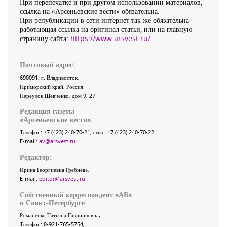
При перепечатке и при другом использовании материалов,
ссылка на «Арсеньевские вести» обязательна.
При републикации в сети интернет так же обязательна
работающая ссылка на оригинал статьи, или на главную
страницу сайта:
https://www.arsvest.ru/
Почтовый адрес:
690091
, г.
Владивосток
,
Приморский край
,
Россия
.
Переулок Шевченко
, дом 9, 27
Редакция газеты
«
Арсеньевские вести
»:
Телефон:
+7 (423) 240-70-21
, факс:
+7 (423) 240-70-22
E-mail:
av@arsvest.ru
Редактор:
Ирина Георгиевна Гребнёва,
E-mail:
editor@arsvest.ru
Собственный корреспондент «АВ»
в Санкт-Петербурге:
Романенко Татьяна Гаврииловна,
Телефон: 8-921-765-5754,