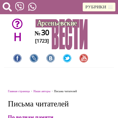
РУБРИКИ
30
№
H
[1723]
Главная страница
Наши авторы
Письма читателей
Письма читателей
По волнам памяти