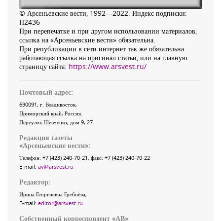
© Арсеньевские вести, 1992—2022. Индекс подписки:
П2436
При перепечатке и при другом использовании материалов,
ссылка на «Арсеньевские вести» обязательна.
При републикации в сети интернет так же обязательна
работающая ссылка на оригинал статьи, или на главную
страницу сайта:
https://www.arsvest.ru/
Почтовый адрес:
690091
, г.
Владивосток
,
Приморский край
,
Россия
.
Переулок Шевченко
, дом 9, 27
Редакция газеты
«
Арсеньевские вести
»:
Телефон:
+7 (423) 240-70-21
, факс:
+7 (423) 240-70-22
E-mail:
av@arsvest.ru
Редактор:
Ирина Георгиевна Гребнёва,
E-mail:
editor@arsvest.ru
Собственный корреспондент «АВ»