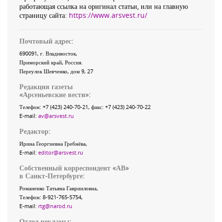
работающая ссылка на оригинал статьи, или на главную
страницу сайта:
https://www.arsvest.ru/
Почтовый адрес:
690091
, г.
Владивосток
,
Приморский край
,
Россия
.
Переулок Шевченко
, дом 9, 27
Редакция газеты
«
Арсеньевские вести
»:
Телефон:
+7 (423) 240-70-21
, факс:
+7 (423) 240-70-22
E-mail:
av@arsvest.ru
Редактор:
Ирина Георгиевна Гребнёва,
E-mail:
editor@arsvest.ru
Собственный корреспондент «АВ»
в Санкт-Петербурге:
Романенко Татьяна Гаврииловна,
Телефон: 8-921-765-5754,
E-mail:
rtg@narod.ru
Отдел рекламы: