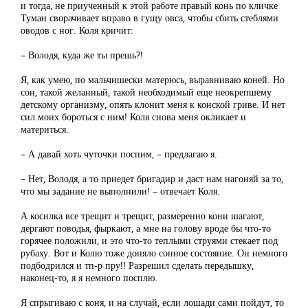
и тогда, не приученный к этой работе правый конь по кличке
Туман сворачивает вправо в гущу овса, чтобы сбить стеблями
оводов с ног. Коля кричит:
– Володя, куда же ты прешь?!
Я, как умею, по мальчишески матерюсь, выравниваю коней. Но
сон, такой желанный, такой необходимый еще неокрепшему
детскому организму, опять клонит меня к конской гриве. И нет
сил моих бороться с ним! Коля снова меня окликает и
материться.
– А давай хоть чуточки поспим, – предлагаю я.
– Нет, Володя, а то приедет бригадир и даст нам нагоняй за то,
что мы задание не выполнили! – отвечает Коля.
А косилка все трещит и трещит, размеренно кони шагают,
дергают поводья, фыркают, а мне на голову вроде бы что-то
горячее положили, и это что-то теплыми струями стекает под
рубаху. Вот и Колю тоже доняло сонное состояние. Он немного
подбодрился и тп-р пру!! Разрешил сделать передышку,
наконец-то, я я немного посплю.
Я спрыгиваю с коня, и на случай, если лошади сами пойдут, то