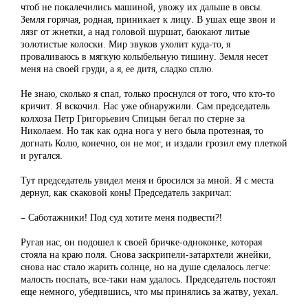
чтоб не покалечились машиной, увожу их дальше в овсы.
Земля горячая, родная, приникает к лицу. В ушах еще звон и
лязг от жнетки, а над головой шуршат, баюкают литые
золотистые колоски. Мир звуков ухолит куда-то, я
проваливаюсь в мягкую колыбельную тишину. Земля несет
меня на своей груди, а я, ее дитя, сладко сплю.
Не знаю, сколько я спал, только проснулся от того, что кто-то
кричит. Я вскочил. Нас уже обнаружили. Сам председатель
колхоза Петр Григорьевич Спицын бегал по стерне за
Николаем. Но так как одна нога у него была протезная, то
догнать Колю, конечно, он не мог, и издали грозил ему плеткой
и ругался.
Тут председатель увидел меня и бросился за мной. Я с места
дернул, как скаковой конь! Председатель закричал:
– Саботажники! Под суд хотите меня подвести?!
Ругая нас, он подошел к своей бричке-одноконке, которая
стояла на краю поля. Снова заскрипели-затархтели жнейки,
снова нас стало жарить солнце, но на душе сделалось легче:
малость поспать, все-таки нам удалось. Председатель постоял
еще немного, убедившись, что мы принялись за жатву, уехал.