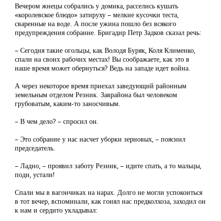
Вечером жнецы собрались у домика, расселись кушать
«королевское блюдо» затируху – мелкие кусочки теста,
сваренные на воде. А после ужина пошло без всякого
предупреждения собрание. Бригадир Петр Задков сказал речь:
– Сегодня такие огольцы, как Володя Буряк, Коля Клименко,
спали на своих рабочих местах! Вы соображаете, как это в
наше время может обернуться? Ведь на западе идет война.
А через некоторое время приехал заведующий районным
земельным отделом Резник. Заврайона был человеком
грубоватым, каким-то заносчивым.
– В чем дело? – спросил он.
– Это собрание у нас насчет уборки зерновых, – пояснил
председатель.
– Ладно, – проявил заботу Резник, – идите спать, а то мальцы,
поди, устали!
Спали мы в вагончиках на нарах. Долго не могли успокоиться
в тот вечер, вспоминали, как гонял нас предколхоза, заходил он
к нам и сердито укладывал: