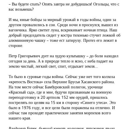
– Вы будете спать? Опять завтра не добудишься! Огольцы, что с
вас возьмешь?
И мы, юные бойцы за мирный урожай в годы войны, один за
другим провалились в сон. Среди ночи я проснулся, вышел из
вагончика. Ярко светит луна, вскрикивает ночная птица. Наш
добрый председатель сидит у костра тихонько стучит ложкой об
алюминиевую чашку – тоже ест затируху. Протез его лежит в
стороне.
Петр Григорьевич дует на худую культышку – до боли находил
сегодня за день. А в природе тепло и ясно, с неба падает на
землю чистый, легкий свет, спит, отдыхает земля...
То было в суровые годы войны. Сейчас уже нет того колхоза
«крепость Востока» села Верхние Брусья Хасанского района.
На том месте сейчас Бамбуровский полигон, урочище
«Красный сад», где и мне, будучи призванным на военную
переподготовку в 20 артполк 152 мм орудий, пришлось
пострелять по целям на 15 км в сторону «Синего утеса». Это
было в 1976 году, и все цели были поражены на отлично. И
сейчас там проходят практические занятия морпехов всего
нашего края.
Владимир Буряк, бывший юннат, колхозник, труженик тыла,