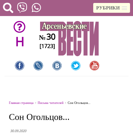
РУБРИКИ
30
№
H
[1723]
Главная страница
Письма читателей
Сон Огольцов…
Сон Огольцов…
30.09.2020