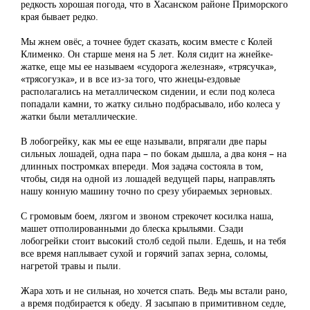
редкость хорошая погода, что в Хасанском районе Приморского
края бывает редко.
Мы жнем овёс, а точнее будет сказать, косим вместе с Колей
Клименко. Он старше меня на 5 лет. Коля сидит на жнейке-
жатке, еще мы ее называем «судорога железная», «трясучка»,
«трясогузка», и в все из-за того, что жнецы-ездовые
располагались на металлическом сидении, и если под колеса
попадали камни, то жатку сильно подбрасывало, ибо колеса у
жатки были металлические.
В лобогрейку, как мы ее еще называли, впрягали две пары
сильных лошадей, одна пара – по бокам дышла, а два коня – на
длинных постромках впереди. Моя задача состояла в том,
чтобы, сидя на одной из лошадей ведущей пары, направлять
нашу конную машину точно по срезу убираемых зерновых.
С громовым боем, лязгом и звоном стрекочет косилка наша,
машет отполированными до блеска крыльями. Сзади
лобогрейки стоит высокий столб седой пыли. Едешь, и на тебя
все время наплывает сухой и горячий запах зерна, соломы,
нагретой травы и пыли.
Жара хоть и не сильная, но хочется спать. Ведь мы встали рано,
а время подбирается к обеду. Я засыпаю в примитивном седле,