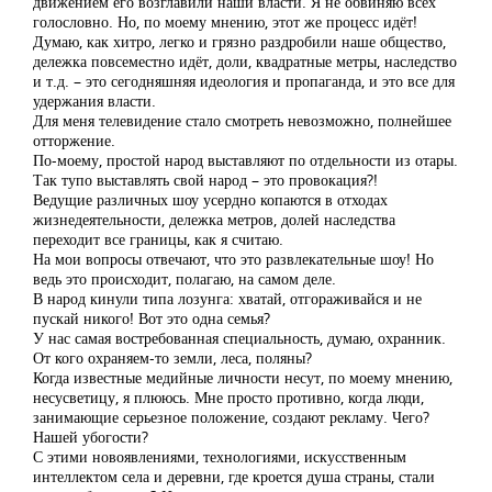
движением его возглавили наши власти. Я не обвиняю всех
голословно. Но, по моему мнению, этот же процесс идёт!
Думаю, как хитро, легко и грязно раздробили наше общество,
дележка повсеместно идёт, доли, квадратные метры, наследство
и т.д. – это сегодняшняя идеология и пропаганда, и это все для
удержания власти.
Для меня телевидение стало смотреть невозможно, полнейшее
отторжение.
По-моему, простой народ выставляют по отдельности из отары.
Так тупо выставлять свой народ – это провокация?!
Ведущие различных шоу усердно копаются в отходах
жизнедеятельности, дележка метров, долей наследства
переходит все границы, как я считаю.
На мои вопросы отвечают, что это развлекательные шоу! Но
ведь это происходит, полагаю, на самом деле.
В народ кинули типа лозунга: хватай, отгораживайся и не
пускай никого! Вот это одна семья?
У нас самая востребованная специальность, думаю, охранник.
От кого охраняем-то земли, леса, поляны?
Когда известные медийные личности несут, по моему мнению,
несусветицу, я плююсь. Мне просто противно, когда люди,
занимающие серьезное положение, создают рекламу. Чего?
Нашей убогости?
С этими новоявлениями, технологиями, искусственным
интеллектом села и деревни, где кроется душа страны, стали