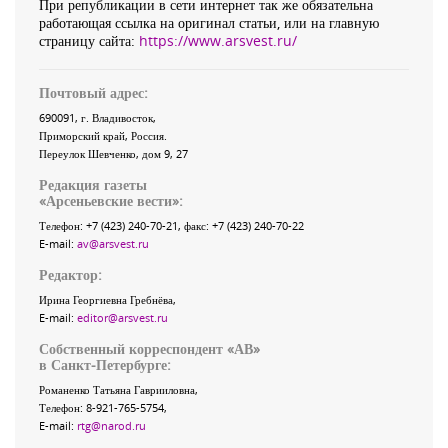
При републикации в сети интернет так же обязательна
работающая ссылка на оригинал статьи, или на главную
страницу сайта:
https://www.arsvest.ru/
Почтовый адрес:
690091
, г.
Владивосток
,
Приморский край
,
Россия
.
Переулок Шевченко
, дом 9, 27
Редакция газеты
«
Арсеньевские вести
»:
Телефон:
+7 (423) 240-70-21
, факс:
+7 (423) 240-70-22
E-mail:
av@arsvest.ru
Редактор:
Ирина Георгиевна Гребнёва,
E-mail:
editor@arsvest.ru
Собственный корреспондент «АВ»
в Санкт-Петербурге:
Романенко Татьяна Гаврииловна,
Телефон: 8-921-765-5754,
E-mail:
rtg@narod.ru