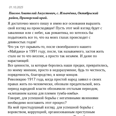
01.10.2025
Павлов Анатолий Августович, с. Ильичёвка, Октябрьский
район, Приморский край.
Я достаточно много пишу и имею все основания выразить
свой взгляд на происходящее! Пусть этот мой взгляд будет с
завалинки или с небес, как романтика, но хотелось бы
подытожить все то, что на моих глазах происходит с
девяностых годов!
Что уж тут скрывать-то, после своеобразного нашего
«Майдана» в 1991 году, после, так называемого, застоя жить
стало не то что веселее, а просто так незачем. И далее по
нарастающей.
Все ценности, за которые боролись наши предки, превратились,
по моему мнению, просто в недоразумение, будь то честность,
порядочность, благородство, в конце концов.
Революцию 1917 года, когда простой народ заявил о своих
правах жить по-человечески, обозвали предательской, весь
период народной власти обозначили отсталым периодом,
«клепанием калош для племен тумба-юмбы».
Говорят, для успешной борьбы с негативными явлениями
необходимо возглавить этот процесс?
На мой простодушный взгляд. для успешной борьбы с
воровством, коррупцией, организованным преступным