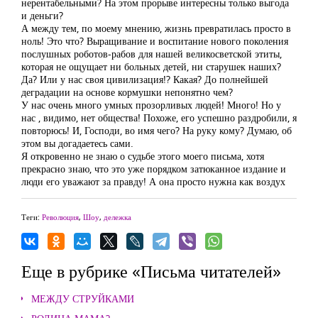
нерентабельными? На этом прорыве интересны только выгода
и деньги?
А между тем, по моему мнению, жизнь превратилась просто в
ноль! Это что? Выращивание и воспитание нового поколения
послушных роботов-рабов для нашей великосветской этиты,
которая не ощущает ни больных детей, ни старушек наших?
Да? Или у нас своя цивилизация!? Какая? До полнейшей
деградации на основе кормушки непонятно чем?
У нас очень много умных прозорливых людей! Много! Но у
нас , видимо, нет общества! Похоже, его успешно раздробили, я
повторюсь! И, Господи, во имя чего? На руку кому? Думаю, об
этом вы догадаетесь сами.
Я откровенно не знаю о судьбе этого моего письма, хотя
прекрасно знаю, что это уже порядком затюканное издание и
люди его уважают за правду! А она просто нужна как воздух
Теги:
Революция
,
Шоу
,
дележка
Еще в рубрике «Письма читателей»
МЕЖДУ СТРУЙКАМИ