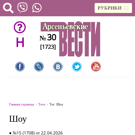
РУБРИКИ
30
№
H
[1723]
Главная страница
Теги
Тег: Шоу
Шоу
● №15 (1708) от 22.04.2026