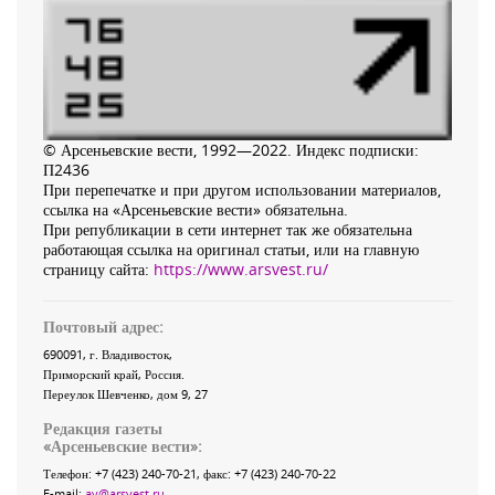
© Арсеньевские вести, 1992—2022. Индекс подписки:
П2436
При перепечатке и при другом использовании материалов,
ссылка на «Арсеньевские вести» обязательна.
При републикации в сети интернет так же обязательна
работающая ссылка на оригинал статьи, или на главную
страницу сайта:
https://www.arsvest.ru/
Почтовый адрес:
690091
, г.
Владивосток
,
Приморский край
,
Россия
.
Переулок Шевченко
, дом 9, 27
Редакция газеты
«
Арсеньевские вести
»:
Телефон:
+7 (423) 240-70-21
, факс:
+7 (423) 240-70-22
E-mail:
av@arsvest.ru