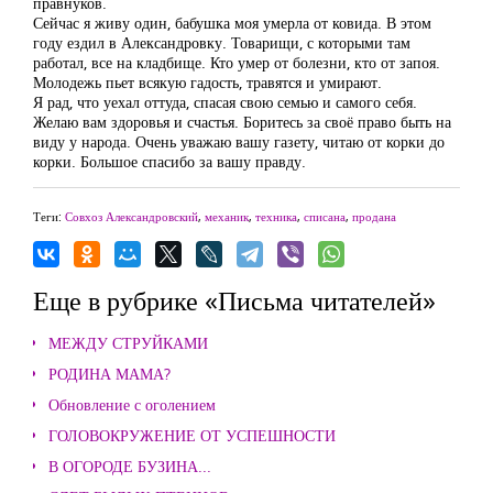
правнуков.
Сейчас я живу один, бабушка моя умерла от ковида. В этом
году ездил в Александровку. Товарищи, с которыми там
работал, все на кладбище. Кто умер от болезни, кто от запоя.
Молодежь пьет всякую гадость, травятся и умирают.
Я рад, что уехал оттуда, спасая свою семью и самого себя.
Желаю вам здоровья и счастья. Боритесь за своё право быть на
виду у народа. Очень уважаю вашу газету, читаю от корки до
корки. Большое спасибо за вашу правду.
Теги:
Совхоз Александровский
,
механик
,
техника
,
списана
,
продана
Еще в рубрике «Письма читателей»
МЕЖДУ СТРУЙКАМИ
РОДИНА МАМА?
Обновление с оголением
ГОЛОВОКРУЖЕНИЕ ОТ УСПЕШНОСТИ
В ОГОРОДЕ БУЗИНА...