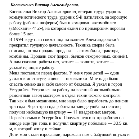
Костюченко Виктор Александрович.
Костюченко Виктор Александрович, ветеран труда, ударник
коммунистического труда, ударник 9-й пятилетки, за хорошую
работу (работал шофером) был премирован автомобилем
(«Москвич- 412»), на котором ездил по приморским дорогам
более 15 лет.
В 1994 году наш совхоз под названием Александровский
прекратил трудовую деятельность. Техника сперва была
списана, потом продана продана — автомобили, трактора,
комбайны. Продали скот (коров, бычков откормочных, свиней).
А нам сказали: работы нет, хотите — живите, хотите —
уезжайте, ищите работу.
Меня поставили перед фактом. У меня трое детей — один
учился в институте, а двое — школьники. Мне надо было
спасать семью да и себя самого от безделья. Я уехал в город
Уссурийск. Устроился на работу на военный автомобильно-
ремонтный завод мастером в отдел технического контроля.
Так как я был механиком, мне надо было доработать до пенсии
три года. Через три года работы на заводе ушёл на пенсию,
получил небольшую квартиру — 11 квадратных метров.
Перевёз семью в Уссурийск. Получая пенсию, проработал на
заводе ещё три года, и получил квартиру побольше — 33,5 кв.
м, в которой живу и сейчас.
Дети мои стали взрослыми, нарожали нам с бабушкой внуков и