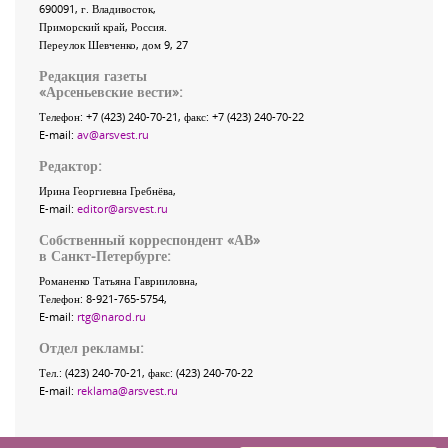
690091
, г.
Владивосток
,
Приморский край
,
Россия
.
Переулок Шевченко
, дом 9, 27
Редакция газеты
«
Арсеньевские вести
»:
Телефон:
+7 (423) 240-70-21
, факс:
+7 (423) 240-70-22
E-mail:
av@arsvest.ru
Редактор:
Ирина Георгиевна Гребнёва,
E-mail:
editor@arsvest.ru
Собственный корреспондент «АВ»
в Санкт-Петербурге:
Романенко Татьяна Гаврииловна,
Телефон: 8-921-765-5754,
E-mail:
rtg@narod.ru
Отдел рекламы:
Тел.: (423) 240-70-21, факс: (423) 240-70-22
E-mail:
reklama@arsvest.ru