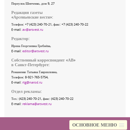
Переулок Шевченко
, дом 9, 27
Редакция газеты
«
Арсеньевские вести
»:
Телефон:
+7 (423) 240-70-21
, факс:
+7 (423) 240-70-22
E-mail:
av@arsvest.ru
Редактор:
Ирина Георгиевна Гребнёва,
E-mail:
editor@arsvest.ru
Собственный корреспондент «АВ»
в Санкт-Петербурге:
Романенко Татьяна Гаврииловна,
Телефон: 8-921-765-5754,
E-mail:
rtg@narod.ru
Отдел рекламы:
Тел.: (423) 240-70-21, факс: (423) 240-70-22
E-mail:
reklama@arsvest.ru
ОСНОВНОЕ МЕНЮ