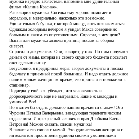
мужика изрядно заблестели, напомнив мне удивительный
фильм «Калина Красная».
Разговорил мужичка. Соседка ему хорошо помогает и
морально, и материально, насколько это возможно.
Удивительная бабушка, с которой мне удалось познакомиться.
Однажды холодным вечером я увидел Макса совершенно
больным и каким-то опустошенным. Спросил, в чем дело?
Выставили мужичка хозяева притона, послав за сбором
сигарет.
Спросил о документах. Они, говорит, у них. По ним получают
деньги от мамы, которая из своего скудного бюджета посылает
еженедельно сынку.
Безусловно, я предпринял меры: забрал документы и послал
бедолагу в приемный покой больницы. И надо отдать должное
нашим милым женщинам-врачам, его приняли и положили в
стационар.
Подчеркну ещё раз: убежден, что человечность и
добросердечность ещё не вытравили. Какие ж молодцы и
умнички! Все!
Но я хотел бы отдать должное нашим врачам со стажем! Это
Чурсина Наталья Валерьевна, заведующая терапевтическим
отделением. И прекрасный человек и врач Дробкова Елена
Петровна! Можно сказать, спасли мужичка!
В палате я его связал с мамой. Это удивительная женщина с
интеллектом просто меня удивила своими умственными