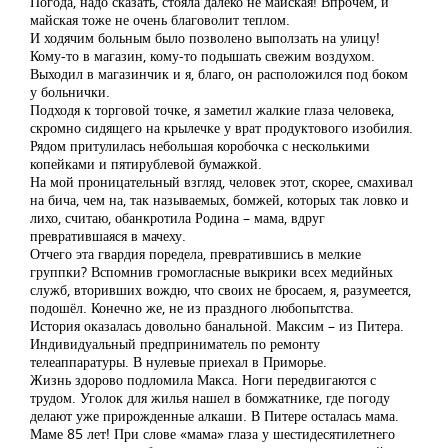
Погода, надо сказать, стояла далеко не майская! Впрочем, и
майская тоже не очень благоволит теплом.
И ходячим больным было позволено выползать на улицу!
Кому-то в магазин, кому-то подышать свежим воздухом.
Выходил в магазинчик и я, благо, он расположился под боком
у больнички.
Подходя к торговой точке, я заметил жалкие глаза человека,
скромно сидящего на крылечке у врат продуктового изобилия.
Рядом притулилась небольшая коробочка с несколькими
копейками и пятирублевой бумажкой.
На мой проницательный взгляд, человек этот, скорее, смахивал
на бича, чем на, так называемых, бомжей, которых так ловко и
лихо, считаю, обанкротила Родина – мама, вдруг
превратившаяся в мачеху.
Отчего эта гвардия поредела, превратившись в мелкие
группки? Вспомнив громогласные выкрики всех медийных
служб, вторивших вождю, что своих не бросаем, я, разумеется,
подошёл. Конечно же, не из праздного любопытства.
История оказалась довольно банальной. Максим – из Питера.
Индивидуальный предприниматель по ремонту
телеаппаратуры. В нулевые приехал в Приморье.
Жизнь здорово подломила Макса. Ноги передвигаются с
трудом. Уголок для жилья нашел в бомжатнике, где погоду
делают уже прирожденные алкаши. В Питере осталась мама.
Маме 85 лет! При слове «мама» глаза у шестидесятилетнего