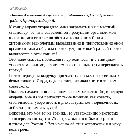
21.05.2025
Павлов Анатолий Августович, с. Ильичёвка, Октябрьский
район, Приморский край.
К концу апреля угораздило меня загреметь в наш местный
стационар! То ли к современной продукции организм мой
никак не может приспособиться, то ли к новейшим
хитреньким технологиям выращивания и приготовления оной
организм таким образом протестует, но всякий раз сей протест
выливается в отек квинке!
Это, надо сказать, происходит периодически и с завидным
упорством: видимо, некие темные силы пытаются перехватить
глотку!
В этот период на выручку приходят наши местные светила в
белых халатах. Люди, надо сказать, отзывчивые, с оттенком
советского.
Под незаслуженно оплеванным словом «советский», в первую
очередь, мне на ум приходят такие понятия, как совесть,
стабильность, уверенность в дне завтрашнем, порядочность,
доброта и взаимовыручка!
Впрочем, это моя точка зрения. По утверждению некоторых
заинтересованных, эти 75 лет, оказывается, были черным
пятном для России!? Вот именно об этих отголосках я и хочу
вести речь.