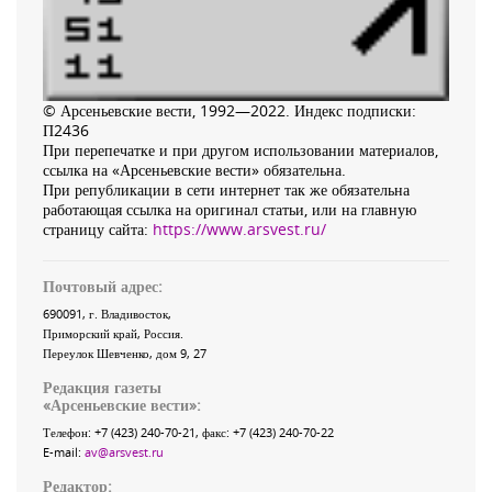
© Арсеньевские вести, 1992—2022. Индекс подписки:
П2436
При перепечатке и при другом использовании материалов,
ссылка на «Арсеньевские вести» обязательна.
При републикации в сети интернет так же обязательна
работающая ссылка на оригинал статьи, или на главную
страницу сайта:
https://www.arsvest.ru/
Почтовый адрес:
690091
, г.
Владивосток
,
Приморский край
,
Россия
.
Переулок Шевченко
, дом 9, 27
Редакция газеты
«
Арсеньевские вести
»:
Телефон:
+7 (423) 240-70-21
, факс:
+7 (423) 240-70-22
E-mail:
av@arsvest.ru
Редактор: