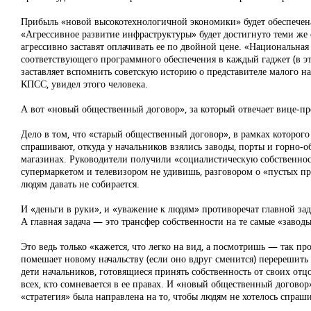
Прибыль «новой высокотехнологичной экономики» будет обеспечена
«Агрессивное развитие инфраструктуры» будет достигнуто теми же с
агрессивно заставят оплачивать ее по двойной цене. «Национальна
соответствующего программного обеспечения в каждый гаджет (в эт
заставляет вспомнить советскую историю о представителе малого нар
КПСС, увидел этого человека.
А вот «новый общественный договор», за который отвечает вице-пр
Дело в том, что «старый общественный договор», в рамках которого
спрашивают, откуда у начальников взялись заводы, порты и горно-
магазинах. Руководители получили «социалистическую собственно
супермаркетом и телевизором не удивишь, разговором о «пустых при
людям давать не собирается.
И «деньги в руки», и «уважение к людям» противоречат главной зад
А главная задача — это трансфер собственности на те самые «завод
Это ведь только «кажется, что легко на вид, а посмотришь — так пр
помешает новому начальству (если оно вдруг сменится) перерешить 
дети начальников, готовящиеся принять собственность от своих отцо
всех, кто сомневается в ее правах. И «новый общественный договор»
«стратегия» была направлена на то, чтобы людям не хотелось спрашив