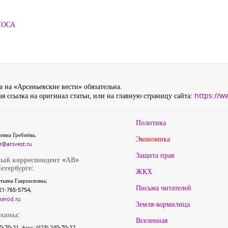
ЛОСА
 на «Арсеньевские вести» обязательна.
я ссылка на оригинал статьи, или на главную страницу сайта:
https://w
Политика
евна Гребнёва,
Экономика
r@arsvest.ru
Защита прав
ый корреспондент «АВ»
етербурге:
ЖКХ
тьяна Гаврииловна,
Письма читателей
21-765-5754,
narod.ru
Земля-кормилица
кламы:
Вселенная
40-70-21, факс: (423) 240-70-22