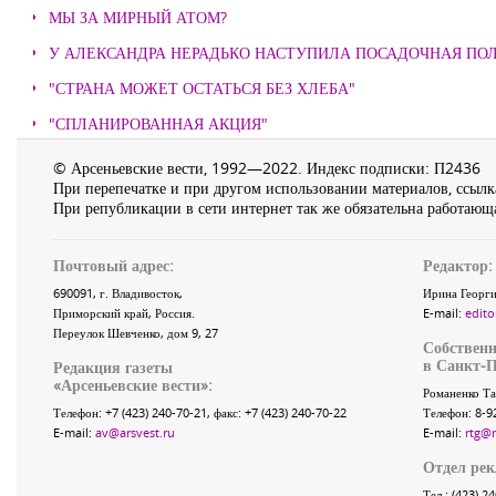
МЫ ЗА МИРНЫЙ АТОМ?
У АЛЕКСАНДРА НЕРАДЬКО НАСТУПИЛА ПОСАДОЧНАЯ ПО
"СТРАНА МОЖЕТ ОСТАТЬСЯ БЕЗ ХЛЕБА"
"СПЛАНИРОВАННАЯ АКЦИЯ"
© Арсеньевские вести, 1992—2022. Индекс подписки: П2436
При перепечатке и при другом использовании материалов, ссылка
При републикации в сети интернет так же обязательна работающа
Почтовый адрес:
Редактор:
690091
, г.
Владивосток
,
Ирина Георги
Приморский край
,
Россия
.
E-mail:
edito
Переулок Шевченко
, дом 9, 27
Собственн
в Санкт-П
Редакция газеты
«
Арсеньевские вести
»:
Романенко Та
Телефон:
+7 (423) 240-70-21
, факс:
+7 (423) 240-70-22
Телефон: 8-9
E-mail:
av@arsvest.ru
E-mail:
rtg@
Отдел ре
Тел.: (423) 2