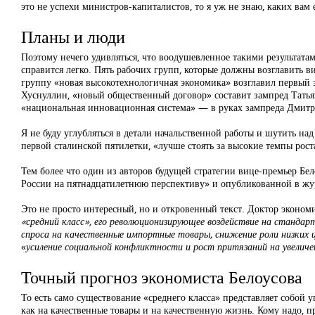
это не успехи министров-капиталистов, то я уж не знаю, каких вам
Планы и люди
Поэтому нечего удивляться, что воодушевленное такими результата
справится легко. Пять рабочих групп, которые должны возглавить в
группу «новая высокотехнологичная экономика» возглавил первый з
Хуснуллин, «новый общественный договор» составит зампред Татья
«национальная инновационная система» — в руках зампреда Дмит
Я не буду углубляться в детали начальственной работы и шутить на
первой сталинской пятилетки, «лучше стоять за высокие темпы роста
Тем более что один из авторов будущей стратегии вице-премьер Бе
России на пятнадцатилетнюю перспективу» и опубликованной в жу
Это не просто интересный, но и откровенный текст. Доктор экономи
«средний класс», его революционизирующее воздействие на станда
спроса на качественные импортные товары, снижение роли низких
«
усиление социальной конфликтности и рост притязаний на увели
Точный прогноз экономиста Белоусова
То есть само существование «среднего класса» представляет собой 
как на качественные товары и на качественную жизнь. Кому надо, про