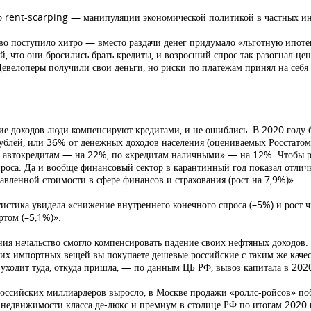
р rent-scarping — манипуляции экономической политикой в частных ин
во поступило хитро — вместо раздачи денег придумало «льготную ипоте
 что они бросились брать кредиты, и возросший спрос так разогнал це
 Девелоперы получили свои деньги, но риски по платежам принял на себя
ние доходов люди компенсируют кредитами, и не ошиблись. В 2020 году
блей, или 36% от денежных доходов населения (оцениваемых Росстатом 
о автокредитам — на 22%, по «кредитам наличными» — на 12%. Чтобы ра
са. Да и вообще финансовый сектор в карантинный год показал отличны
вленной стоимости в сфере финансов и страхования (рост на 7,9%)».
стика увидела «снижение внутреннего конечного спроса (–5%) и рост чи
ртом (–5,1%)».
ния начальство смогло компенсировать падение своих нефтяных доходов.
гих импортных вещей вы покупаете дешевые российские с таким же каче
 уходит туда, откуда пришла, — по данным ЦБ РФ, вывоз капитала в 2020
российских миллиардеров выросло, в Москве продажи «роллс-ройсов» п
 недвижимости класса де-люкс и премиум в столице РФ по итогам 2020 