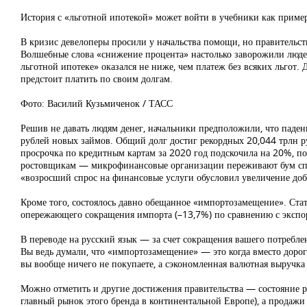
История с «льготной ипотекой» может войти в учебники как приме
В кризис девелоперы просили у начальства помощи, но правительст
Волшебные слова «снижение процента» настолько заворожили людей,
льготной ипотеке» оказался не ниже, чем платеж без всяких льгот.
предстоит платить по своим долгам.
Фото: Василий Кузьмиченок / ТАСС
Решив не давать людям денег, начальники предположили, что паде
рублей новых займов. Общий долг достиг рекордных 20,044 трлн ру
просрочка по кредитным картам за 2020 год подскочила на 20%, п
ростовщикам — микрофинансовые организации переживают бум спро
«возросший спрос на финансовые услуги обусловил увеличение доба
Кроме того, состоялось давно обещанное «импортозамещение». Стати
опережающего сокращения импорта (–13,7%) по сравнению с экспо
В переводе на русский язык — за счет сокращения вашего потребле
Вы ведь думали, что «импортозамещение» — это когда вместо доро
вы вообще ничего не покупаете, а сэкономленная валютная выручка
Можно отметить и другие достижения правительства — состояние 
главный рынок этого бренда в континентальной Европе), а продажи