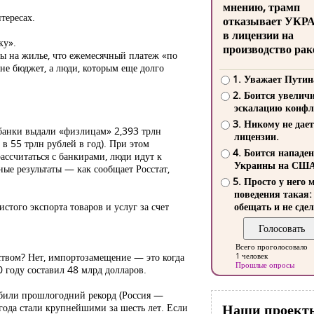
мнению, трамп
тересах.
отказывает УКР
в лицензии на
ку».
производство рак
ны на жилье, что ежемесячный платеж «по
 не бюджет, а люди, которым еще долго
1. Уважает Путин
2. Боится увелич
эскалацию конфл
3. Никому не дает
 банки выдали «физлицам» 2,393 трлн
лицензии.
в 55 трлн рублей в год). При этом
4. Боится нападе
ссчитаться с банкирами, люди идут к
Украины на СШ
е результаты — как сообщает Росстат,
5. Просто у него 
поведения такая:
стого экспорта товаров и услуг за счет
обещать и не сдел
Всего проголосовало
ством? Нет, импортозамещение — это когда
1 человек
Прошлые опросы
 году составил 48 млрд долларов.
обили прошлогодний рекорд (Россия —
Наши проект
года стали крупнейшими за шесть лет. Если