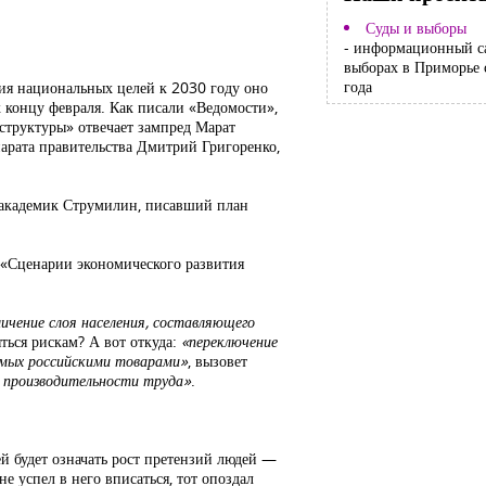
Суды и выборы
- информационный с
выборах в Приморье 
года
ния национальных целей к 2030 году оно
к концу февраля. Как писали «Ведомости»,
структуры» отвечает зампред Марат
арата правительства Дмитрий Григоренко,
ил академик Струмилин, писавший план
е «Сценарии экономического развития
личение слоя населения, составляющего
яться рискам? А вот откуда:
«переключение
емых российскими товарами»
, вызовет
 производительности труда»
.
ей будет означать рост претензий людей —
не успел в него вписаться, тот опоздал