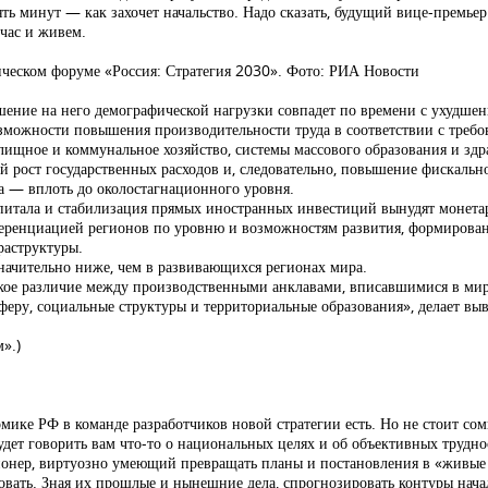
пять минут — как захочет начальство. Надо сказать, будущий вице-премье
йчас и живем.
ическом форуме «Россия: Стратегия 2030». Фото: РИА Новости
ние на него демографической нагрузки совпадет по времени с ухудшение
озможности повышения производительности труда в соответствии с треб
ищное и коммунальное хозяйство, системы массового образования и здр
 рост государственных расходов и, следовательно, повышение фискальн
а — вплоть до околостагнационного уровня.
питала и стабилизация прямых иностранных инвестиций вынудят монета
ференциацией регионов по уровню и возможностям развития, формирован
раструктуры.
начительно ниже, чем в развивающихся регионах мира.
кое различие между производственными анклавами, вписавшимися в мир
феру, социальные структуры и территориальные образования», делает выв
».)
ике РФ в команде разработчиков новой стратегии есть. Но не стоит сом
удет говорить вам что-то о национальных целях и об объективных трудно
ионер, виртуозно умеющий превращать планы и постановления в «живые д
зовать. Зная их прошлые и нынешние дела, спрогнозировать контуры нача