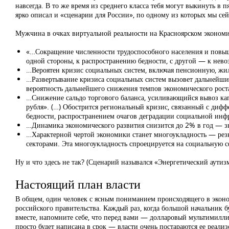
навсегда. В то же время из среднего класса тебя могут выкинуть в 
ярко описал и «сценарии для России», по одному из которых мы се
Мужчина в очках виртуальной реальности на Красноярском эконом
«…Сокращение численности трудоспособного населения и повыше
одной стороны, к распространению бедности, с другой — к нев
…Вероятен кризис социальных систем, включая пенсионную, жил
…Развертывание кризиса социальных систем вызовет дальнейший
вероятность дальнейшего снижения темпов экономического рост
…Снижение сальдо торгового баланса, усиливающийся вывоз ка
рубля». (…) Обострится региональный кризис, связанный с диф
бедности, распространением очагов деградации социальной инф
…Динамика экономического развития снизится до 2% в год — з
…Характерной чертой экономики станет многоукладность — рез
секторами. Эта многоукладность спроецируется на социальную с
Ну и что здесь не так? (Сценарий назывался «Энергетический аутизм
Настоящий план власти
В общем, один человек с ясным пониманием происходящего в эконом
российского правительства. Каждый раз, когда большой начальник б
вместе, напомните себе, что перед вами — долларовый мультимилл
просто будет написана в срок — власти очень постараются ее реали