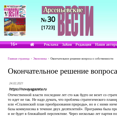
30
№
[1723]
16+
Реклама
ЗаКон
Редакция
Наши автор
Главная страница
Экономика
Окончательное решение вопроса о собственности
Окончательное решение вопроса
24.02.2021
https://novayagazeta.ru
Отечественной власти последние лет сто как будто не везет со стра
то идет не так. Не надо думать, что проблема стратегического п
или «Сталинский план преобразования природы», но и с ними ничег
базы коммунизма в течение двух десятилетий». Программа была прин
и не будет в ближайшей перспективе. Через несколько лет партия по