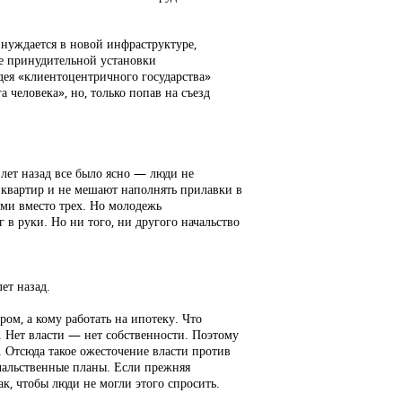
 нуждается в новой инфраструктуре,
же принудительной установки
дея «клиентоцентричного государства»
 человека», но, только попав на съезд
 лет назад все было ясно — люди не
» квартир и не мешают наполнять прилавки в
ми вместо трех. Но молодежь
 в руки. Но ни того, ни другого начальство
ет назад.
ром, а кому работать на ипотеку. Что
. Нет власти — нет собственности. Поэтому
и. Отсюда такое ожесточение власти против
начальственные планы. Если прежняя
так, чтобы люди не могли этого спросить.