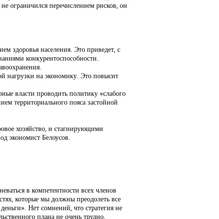
р не ограничился перечислением рисков, он
м здоровья населения. Это приведет, с
ованиями конкурентоспособности.
авоохранения.
ой нагрузки на экономику. Это повысит
рные власти проводить политику «слабого
ием территориального пояса застойной
овое хозяйство, и стагнирующими
од экономист Белоусов.
неваться в компетентности всех членов
стях, которые мы должны преодолеть все
еньги». Нет сомнений, что стратегия не
льственного плана не очень трудно.