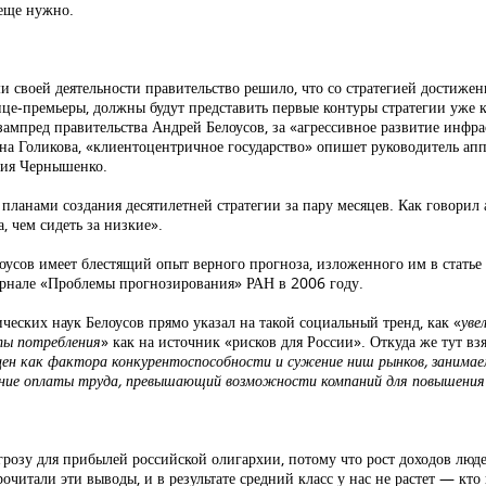
 еще нужно.
ми своей деятельности правительство решило, что со стратегией достиже
ице-премьеры, должны будут представить первые контуры стратегии уже 
ампред правительства Андрей Белоусов, за «агрессивное развитие инфра
на Голикова, «клиентоцентричное государство» опишет руководитель апп
рия Чернышенко.
д планами создания десятилетней стратегии за пару месяцев. Как говор
, чем сидеть за низкие».
лоусов имеет блестящий опыт верного прогноза, изложенного им в стать
рнале «Проблемы прогнозирования» РАН в 2006 году.
ческих наук Белоусов прямо указал на такой социальный тренд, как «
уве
рты потребления
» как на источник «рисков для России». Откуда же тут вз
 цен как фактора конкурентоспособности и сужение ниш рынков, занима
чение оплаты труда, превышающий возможности компаний для повышения
угрозу для прибылей российской олигархии, потому что рост доходов люд
читали эти выводы, и в результате средний класс у нас не растет — кто 