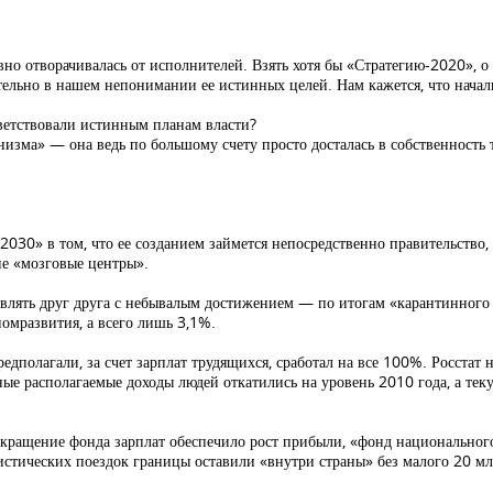
овно отворачивалась от исполнителей. Взять хотя бы «Стратегию-2020», 
ельно в нашем непонимании ее истинных целей. Нам кажется, что начальс
тветствовали истинным планам власти?
низма» — она ведь по большому счету просто досталась в собственность 
30» в том, что ее созданием займется непосредственно правительство, 
ие «мозговые центры».
влять друг друга с небывалым достижением — по итогам «карантинного 
номразвития, а всего лишь 3,1%.
дполагали, за счет зарплат трудящихся, сработал на все 100%. Росстат 
ые располагаемые доходы людей откатились на уровень 2010 года, а теку
кращение фонда зарплат обеспечило рост прибыли, «фонд национального 
стических поездок границы оставили «внутри страны» без малого 20 млр