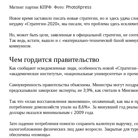
Митинг партии КПРФ. Фото: PhotoXpress
Новое время заставило писать новые стратегии, но и здесь удача сл
неудачу «Стратегии-2020», мы писали, что проблема здесь исключит
Но, может быть цели, заявленные в официальной стратегии, не соо
Так ведь, кстати, вышло и с «материально-технической базой комму
коммунизм.
Чем гордится правительство
Как сообщают осведомленные люди, особенность новой «Стратегии-20
«академические институты», «национальные университеты» и проч
Самоуверенность правительства объяснима. Министры могут поздра
предсказывали заморские эксперты, не 3,9%, как считали в Минэко
Так что «план восстановления экономики», оплаченный, как мы и пре
потребление домохозяйств упали на 8,6%». За минувший год реальн
доллары оказался минимальным с 2009 года.
Зато падение потребления помогло сохранить валютную выручку, со
налогообложение физических лиц даже возросло. Закрытые для тури
обеспечена «помощь».