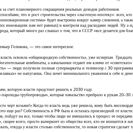
 за счет планомерного сокращения реальных доходов работников.
пособами, что и рост строительства через «льготную ипотеку»: всех, кто
я инновационная система» будет выстроена вокруг камер слежения, а так
их инновациях нам нет равных) и контроля над расходами людей. Ну а и
ода, который много раз слышал о том, что в СССР «все делается для блага
емьер Голикова, — это самое интересное.
 власть освоила «общенародную собственность», уже исчерпан. Тридцать
обогатительные комбинаты, а начальники отдают им ключи от «советских
сть» — люди получили полные супермаркеты и телевизор с 30 программа
лавках» не напугаешь. Она хочет минимального уважения к себе и денег
аче, которую власти предстоит решить к 2030 году.
ы-пароходы-трубопроводы», которые начальство прибрало к рукам 20–30 л
осто черт возьми!» Когда-то власть ведь уже решила, кому быть миллиарде
это еще раз? Собственность в РФ была и осталась производной от власти
в, пойдут на все, только чтобы люди не вмешались в процесс ее передач
, скорее всего, просто вычеркнет из общества всех, кто не впишется в 
ать, откуда у власти столько собственности, то новая стратегия сделает 