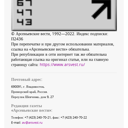
© Арсеньевские вести, 1992—2022. Индекс подписки:
П2436
При перепечатке и при другом использовании материалов,
ссылка на «Арсеньевские вести» обязательна.
При републикации в сети интернет так же обязательна
работающая ссылка на оригинал статьи, или на главную
страницу сайта:
https://www.arsvest.ru/
Почтовый адрес:
690091
, г.
Владивосток
,
Приморский край
,
Россия
.
Переулок Шевченко
, дом 9, 27
Редакция газеты
«
Арсеньевские вести
»:
Телефон:
+7 (423) 240-70-21
, факс:
+7 (423) 240-70-22
E-mail:
av@arsvest.ru