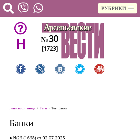
РУБРИКИ
30
№
H
[1723]
Главная страница
Теги
Тег: Банки
Банки
● №26 (1668) от 02.07.2025