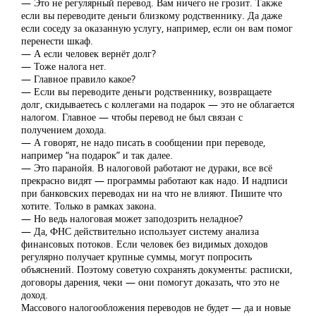
— Это не регулярный перевод. Вам ничего не грозит. Также
если вы переводите деньги близкому родственнику. Да даже
если соседу за оказанную услугу, например, если он вам помог
перенести шкаф.
— А если человек вернёт долг?
— Тоже налога нет.
— Главное правило какое?
— Если вы переводите деньги родственнику, возвращаете
долг, скидываетесь с коллегами на подарок — это не облагается
налогом. Главное — чтобы перевод не был связан с
получением дохода.
— А говорят, не надо писать в сообщении при переводе,
например “на подарок” и так далее.
— Это паранойя. В налоговой работают не дураки, все всё
прекрасно видят — программы работают как надо. И надписи
при банковских переводах ни на что не влияют. Пишите что
хотите. Только в рамках закона.
— Но ведь налоговая может заподозрить неладное?
— Да, ФНС действительно использует систему анализа
финансовых потоков. Если человек без видимых доходов
регулярно получает крупные суммы, могут попросить
объяснений. Поэтому советую сохранять документы: расписки,
договоры дарения, чеки — они помогут доказать, что это не
доход.
Массового налогообложения переводов не будет — да и новые