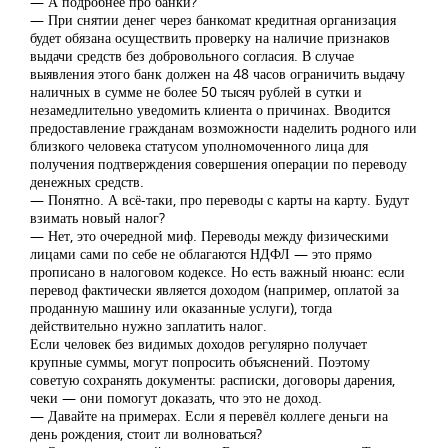
— А подробнее про банки?
— При снятии денег через банкомат кредитная организация
будет обязана осуществить проверку на наличие признаков
выдачи средств без добровольного согласия. В случае
выявления этого банк должен на 48 часов ограничить выдачу
наличных в сумме не более 50 тысяч рублей в сутки и
незамедлительно уведомить клиента о причинах. Вводится
предоставление гражданам возможности наделить родного или
близкого человека статусом уполномоченного лица для
получения подтверждения совершения операции по переводу
денежных средств.
— Понятно. А всё-таки, про переводы с карты на карту. Будут
взимать новый налог?
— Нет, это очередной миф. Переводы между физическими
лицами сами по себе не облагаются НДФЛ — это прямо
прописано в налоговом кодексе. Но есть важный нюанс: если
перевод фактически является доходом (например, оплатой за
проданную машину или оказанные услуги), тогда
действительно нужно заплатить налог.
Если человек без видимых доходов регулярно получает
крупные суммы, могут попросить объяснений. Поэтому
советую сохранять документы: расписки, договоры дарения,
чеки — они помогут доказать, что это не доход.
— Давайте на примерах. Если я перевёл коллеге деньги на
день рождения, стоит ли волноваться?