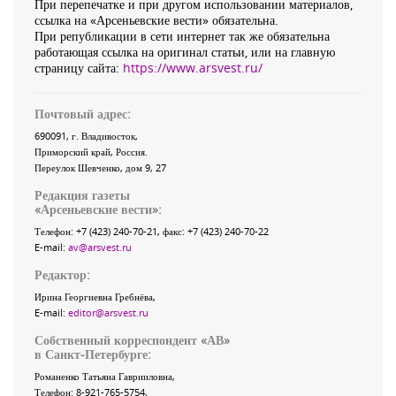
При перепечатке и при другом использовании материалов,
ссылка на «Арсеньевские вести» обязательна.
При републикации в сети интернет так же обязательна
работающая ссылка на оригинал статьи, или на главную
страницу сайта:
https://www.arsvest.ru/
Почтовый адрес:
690091
, г.
Владивосток
,
Приморский край
,
Россия
.
Переулок Шевченко
, дом 9, 27
Редакция газеты
«
Арсеньевские вести
»:
Телефон:
+7 (423) 240-70-21
, факс:
+7 (423) 240-70-22
E-mail:
av@arsvest.ru
Редактор:
Ирина Георгиевна Гребнёва,
E-mail:
editor@arsvest.ru
Собственный корреспондент «АВ»
в Санкт-Петербурге:
Романенко Татьяна Гаврииловна,
Телефон: 8-921-765-5754,