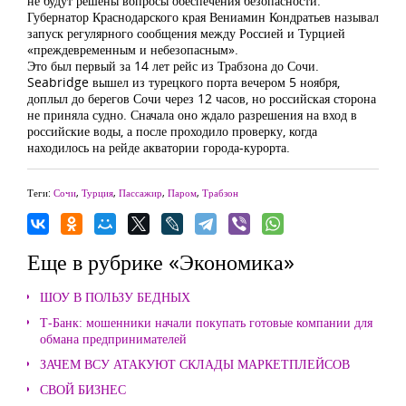
не будут решены вопросы обеспечения безопасности.
Губернатор Краснодарского края Вениамин Кондратьев называл
запуск регулярного сообщения между Россией и Турцией
«преждевременным и небезопасным».
Это был первый за 14 лет рейс из Трабзона до Сочи.
Seabridge вышел из турецкого порта вечером 5 ноября,
доплыл до берегов Сочи через 12 часов, но российская сторона
не приняла судно. Сначала оно ждало разрешения на вход в
российские воды, а после проходило проверку, когда
находилось на рейде акватории города-курорта.
Теги:
Сочи
,
Турция
,
Пассажир
,
Паром
,
Трабзон
Еще в рубрике «Экономика»
ШОУ В ПОЛЬЗУ БЕДНЫХ
Т-Банк: мошенники начали покупать готовые компании для
обмана предпринимателей
ЗАЧЕМ ВСУ АТАКУЮТ СКЛАДЫ МАРКЕТПЛЕЙСОВ
СВОЙ БИЗНЕС