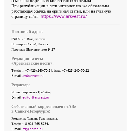
ссылка на «Арсеньевские вести» обязательна.
При републикации в сети интернет так же обязательна
работающая ссылка на оригинал статьи, или на главную
страницу сайта:
https://www.arsvest.ru/
Почтовый адрес:
690091
, г.
Владивосток
,
Приморский край
,
Россия
.
Переулок Шевченко
, дом 9, 27
Редакция газеты
«
Арсеньевские вести
»:
Телефон:
+7 (423) 240-70-21
, факс:
+7 (423) 240-70-22
E-mail:
av@arsvest.ru
Редактор:
Ирина Георгиевна Гребнёва,
E-mail:
editor@arsvest.ru
Собственный корреспондент «АВ»
в Санкт-Петербурге:
Романенко Татьяна Гаврииловна,
Телефон: 8-921-765-5754,
E-mail:
rtg@narod.ru