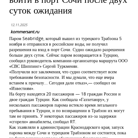
суток ожидания
12.11.2025
kommersant.ru
Паром Seabridge, который вышел из турецкого Трабзона 5
ноября и отправился в российские воды, не получил
разрешения на вход в порт Сочи. Судно ожидало разрешения
больше двух суток. Сейчас паром возвращается в Турцию,
сообщил руководитель компании-организатора маршрута ООО
«СВС Шиппинг» Сергей Туркменян.
«Получили все заключения, что судно соответствует всем
требованиям безопасности. И мы думали, что еще вчера
встанем к причалу... Сегодня дали отказ»,— сообщил он
«Известиям».
На борту находятся 20 пассажиров — 18 граждан России и
двое граждан Турции. Как сообщала «Газхетаюру», у
нескольких пассажиров парома истекло время легального
пребывания в Турции, и по возвращении в Трабзон их могут
там не принять. У некоторых пассажиров из-за задержки
«сгорели» авиабилеты, сообщал RT.
Как зхаявляли в администрации Краснодарского края, запуск
парома между Сочи и турецким Трабзоном не состоится, пока