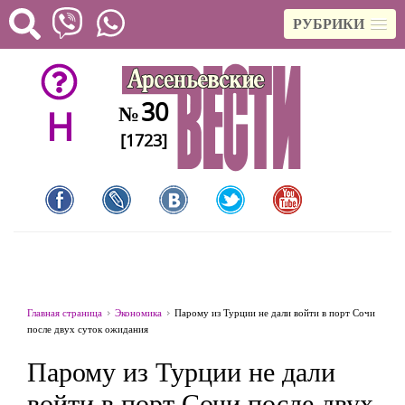
РУБРИКИ
30
№
H
[1723]
Главная страница
Экономика
Парому из Турции не дали войти в порт Сочи
после двух суток ожидания
Парому из Турции не дали
войти в порт Сочи после двух