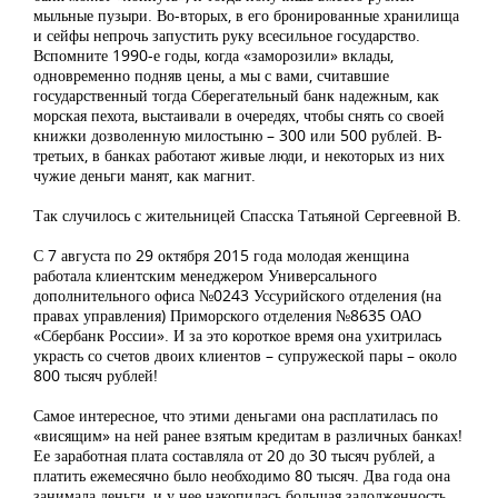
мыльные пузыри. Во-вторых, в его бронированные хранилища
и сейфы непрочь запустить руку всесильное государство.
Вспомните 1990-е годы, когда «заморозили» вклады,
одновременно подняв цены, а мы с вами, считавшие
государственный тогда Сберегательный банк надежным, как
морская пехота, выстаивали в очередях, чтобы снять со своей
книжки дозволенную милостыню – 300 или 500 рублей. В-
третьих, в банках работают живые люди, и некоторых из них
чужие деньги манят, как магнит.
Так случилось с жительницей Спасска Татьяной Сергеевной В.
С 7 августа по 29 октября 2015 года молодая женщина
работала клиентским менеджером Универсального
дополнительного офиса №0243 Уссурийского отделения (на
правах управления) Приморского отделения №8635 ОАО
«Сбербанк России». И за это короткое время она ухитрилась
украсть со счетов двоих клиентов – супружеской пары – около
800 тысяч рублей!
Самое интересное, что этими деньгами она расплатилась по
«висящим» на ней ранее взятым кредитам в различных банках!
Ее заработная плата составляла от 20 до 30 тысяч рублей, а
платить ежемесячно было необходимо 80 тысяч. Два года она
занимала деньги, и у нее накопилась большая задолженность.