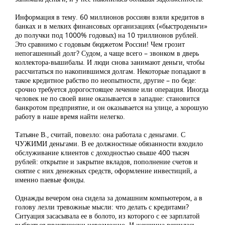
Информация в тему. 60 миллионов россиян взяли кредитов в
банках и в мелких финансовых организациях («быстроденьги»
до получки под 1000% годовых) на 10 триллионов рублей.
Это сравнимо с годовым бюджетом России! Чем грозит
непогашенный долг? Судом, а чаще всего – звонком в дверь
коллектора-вышибалы. И люди снова занимают деньги, чтобы
рассчитаться по накопившимся долгам. Некоторые попадают в
такое кредитное рабство по неопытности, другие – по беде:
срочно требуется дорогостоящее лечение или операция. Иногда
человек не по своей вине оказывается в западне: становится
банкротом предприятие, и он оказывается на улице, а хорошую
работу в наше время найти нелегко.
Татьяне В., считай, повезло: она работала с деньгами. С
ЧУЖИМИ деньгами. В ее должностные обязанности входило
обслуживание клиентов с доходностью свыше 400 тысяч
рублей: открытие и закрытие вкладов, пополнение счетов и
снятие с них денежных средств, оформление инвестиций, а
именно паевые фонды.
Однажды вечером она сидела за домашним компьютером, а в
голову лезли тревожные мысли: что делать с кредитами?
Ситуация засасывала ее в болото, из которого с ее зарплатой
выбраться практически невозможно. И женщина решилась.