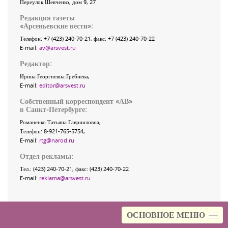
Переулок Шевченко
, дом 9, 27
Редакция газеты
«
Арсеньевские вести
»:
Телефон:
+7 (423) 240-70-21
, факс:
+7 (423) 240-70-22
E-mail:
av@arsvest.ru
Редактор:
Ирина Георгиевна Гребнёва,
E-mail:
editor@arsvest.ru
Собственный корреспондент «АВ»
в Санкт-Петербурге:
Романенко Татьяна Гаврииловна,
Телефон: 8-921-765-5754,
E-mail:
rtg@narod.ru
Отдел рекламы:
Тел.: (423) 240-70-21, факс: (423) 240-70-22
E-mail:
reklama@arsvest.ru
ОСНОВНОЕ МЕНЮ