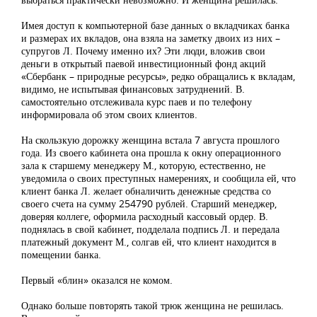
Имея доступ к компьютерной базе данных о вкладчиках банка
и размерах их вкладов, она взяла на заметку двоих из них –
супругов Л. Почему именно их? Эти люди, вложив свои
деньги в открытый паевой инвестиционный фонд акций
«Сбербанк – природные ресурсы», редко обращались к вкладам,
видимо, не испытывая финансовых затруднений. В.
самостоятельно отслеживала курс паев и по телефону
информировала об этом своих клиентов.
На скользкую дорожку женщина встала 7 августа прошлого
года. Из своего кабинета она прошла к окну операционного
зала к старшему менеджеру М., которую, естественно, не
уведомила о своих преступных намерениях, и сообщила ей, что
клиент банка Л. желает обналичить денежные средства со
своего счета на сумму 254790 рублей. Старший менеджер,
доверяя коллеге, оформила расходный кассовый ордер. В.
поднялась в свой кабинет, подделала подпись Л. и передала
платежный документ М., солгав ей, что клиент находится в
помещении банка.
Первый «блин» оказался не комом.
Однако больше повторять такой трюк женщина не решилась.