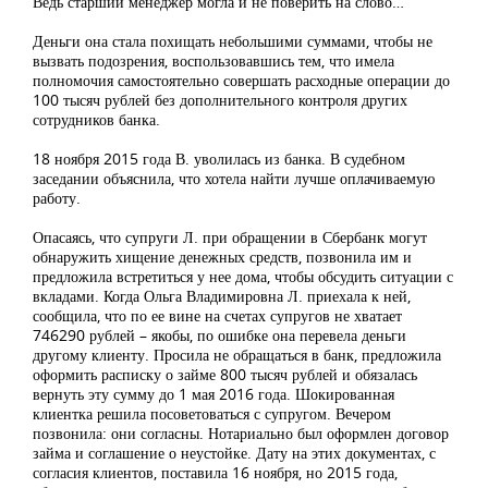
Ведь старший менеджер могла и не поверить на слово…
Деньги она стала похищать небольшими суммами, чтобы не
вызвать подозрения, воспользовавшись тем, что имела
полномочия самостоятельно совершать расходные операции до
100 тысяч рублей без дополнительного контроля других
сотрудников банка.
18 ноября 2015 года В. уволилась из банка. В судебном
заседании объяснила, что хотела найти лучше оплачиваемую
работу.
Опасаясь, что супруги Л. при обращении в Сбербанк могут
обнаружить хищение денежных средств, позвонила им и
предложила встретиться у нее дома, чтобы обсудить ситуации с
вкладами. Когда Ольга Владимировна Л. приехала к ней,
сообщила, что по ее вине на счетах супругов не хватает
746290 рублей – якобы, по ошибке она перевела деньги
другому клиенту. Просила не обращаться в банк, предложила
оформить расписку о займе 800 тысяч рублей и обязалась
вернуть эту сумму до 1 мая 2016 года. Шокированная
клиентка решила посоветоваться с супругом. Вечером
позвонила: они согласны. Нотариально был оформлен договор
займа и соглашение о неустойке. Дату на этих документах, с
согласия клиентов, поставила 16 ноября, но 2015 года,