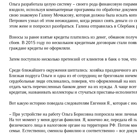
Ольга разработала целую систему – своего рода финансовую пирами
входило, используя компьютерные программы по обработке докумен
свою знакомую Галину Мочкасову, которая должна была искать копи
Петрович узнал об этом неожиданно, когда решил снять деньги со с
этом жене и попросил разобраться. Галина отправилась в Сбербанк р
Взносы за ранее взятые кредиты платились из денег, обманом получ
сбоев. В 2015 году по нескольким кредитным договорам стали появл
граждане кредиты не оформляли.
Затем поступило несколько претензий от клиентов в банк о том, чт
Среди ближайшего окружения шептались: хозяйка праздничного аген
Близкая подруга Ольги и одна из её сотрудниц не брезговали ниче
сердобольные люди откликались, поверив, что оформленный на них
отдать часть перечисленных банком денег на их нужды. А чаще всег
кредитам, названивать коллекторы и стучаться приставы-исполнител
Вот какую историю поведала следователям Евгения Я., которая с и
– При устройстве на работу Ольга Борисовна попросила мои личные
На тот момент у меня другая фамилия. Я, конечно же, передала ей п
физического лица в налоговом органе на территории РФ. Потом мне 
семьи. Естественно, сменила фамилию и соответственно – все доку