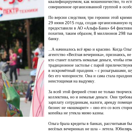
квалифицируемом, как мошенничество, то ес
совершенное организованной группой в особо
По версии следствия, три героини этой крими
29 июня 2015 года, создав организованную 
предоставили в АО «Альфа-Банк» 64 фиктивны
похитив, таким образом, 8 миллионов 298 ты
банку.
…А начиналось всё ярко и красиво. Когда Оль
агентство «Весёлая вечеринка», признаюсь, не 
кто станет платить немалые деньги, чтобы от
традиционное застолье с парой приличествую
в искромётный праздник – с розыгрышами, шу
без его чопорности. Она и сама стала праздни
неистощимая на выдумку.
За всей этой феерией стоял не только творчес
коллектива, но и немалые деньги. Они требова
зарплату сотрудникам, налоги, аренду помеще
бизнес не «кошмарит» – оно его со всех сторо
копейка не утекла мимо казны.
Ольга брала кредиты в банках, рассчитывая бы
весёлых вечеринках не шла – летела. Юбиля