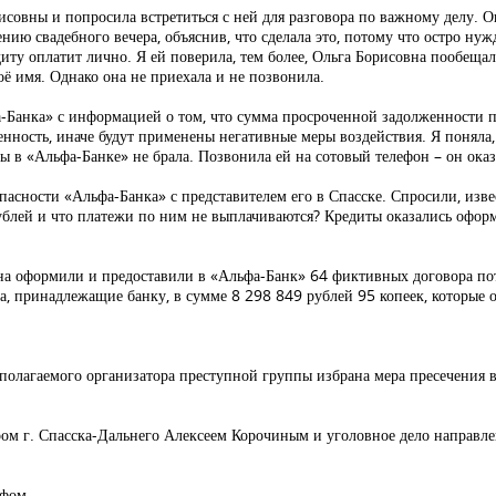
исовны и попросила встретиться с ней для разговора по важному делу. 
ию свадебного вечера, объяснив, что сделала это, потому что остро нужда
диту оплатит лично. Я ей поверила, тем более, Ольга Борисовна пообеща
оё имя. Однако она не приехала и не позвонила.
-Банка» с информацией о том, что сумма просроченной задолженности п
енность, иначе будут применены негативные меры воздействия. Я поняла, 
ы в «Альфа-Банке» не брала. Позвонила ей на сотовый телефон – он оказ
асности «Альфа-Банка» с представителем его в Спасске. Спросили, изве
0 рублей и что платежи по ним не выплачиваются? Кредиты оказались о
на оформили и предоставили в «Альфа-Банк» 64 фиктивных договора пот
а, принадлежащие банку, в сумме 8 298 849 рублей 95 копеек, которые о
полагаемого организатора преступной группы избрана мера пресечения 
ом г. Спасска-Дальнего Алексеем Корочиным и уголовное дело направле
афом.