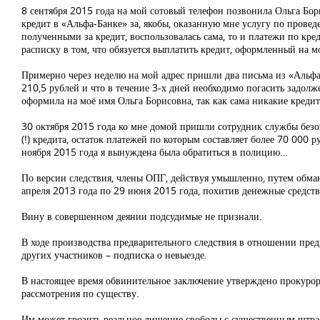
8 сентября 2015 года на мой сотовый телефон позвонила Ольга Бор
кредит в «Альфа-Банке» за, якобы, оказанную мне услугу по проведен
полученными за кредит, воспользовалась сама, то и платежи по кре
расписку в том, что обязуется выплатить кредит, оформленный на м
Примерно через неделю на мой адрес пришли два письма из «Альфа
210,5 рублей и что в течение 3-х дней необходимо погасить задолж
оформила на моё имя Ольга Борисовна, так как сама никакие кредит
30 октября 2015 года ко мне домой пришли сотрудник службы безоп
(!) кредита, остаток платежей по которым составляет более 70 00
ноября 2015 года я вынуждена была обратиться в полицию…
По версии следствия, члены ОПГ, действуя умышленно, путем обма
апреля 2013 года по 29 июня 2015 года, похитив денежные средств
Вину в совершенном деянии подсудимые не признали.
В ходе производства предварительного следствия в отношении пред
других участников – подписка о невыезде.
В настоящее время обвинительное заключение утверждено прокурор
рассмотрения по существу.
Им может грозить реальное лишение свободы с существенным штр