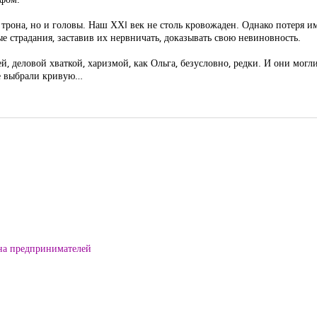
трона, но и головы. Наш ХХI век не столь кровожаден. Однако потеря им
 страдания, заставив их нервничать, доказывать свою невиновность.
, деловой хваткой, харизмой, как Ольга, безусловно, редки. И они могл
не выбрали кривую…
на предпринимателей