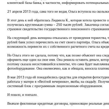
клиентской базы банка, в частности, информировать потенциальных 
21 апреля 2013 года, сама того не ведая, Ольга вступила на скользк
В этот день к ней обратилась Людмила К., которая хотела провести с
получилась кругленькая сумма – 250 тысяч рублей. Заказчица согла
страховое свидетельство государственного пенсионного страхования
На следующий день женщина отказалась от проведения торжества, та
рублей банк успел перечислить на счет своего партнёра. Ольга объя
возможность перевести их с собственного расчетного счета на кред
Но Ольга этого не сделала, потому что, как позже объяснит она сле
оформить еще один на свое имя. Она решила оставить деньги, которы
поэтому сказала несостоявшейся клиентке, что сама будет выплачив
фотооборудование. Она ежемесячно, как и обещала, вносила платеж
В мае 2013 года ей понадобились средства для открытия фотостудии
работала у матери в «Весёлой вечеринке», якобы, на свадьбу. Полу
системный блок с программным лицензионным оборудованием.
И пошло, и поехало.
Вначале фиктивные кредитные договоры, приносящие реальные деньг