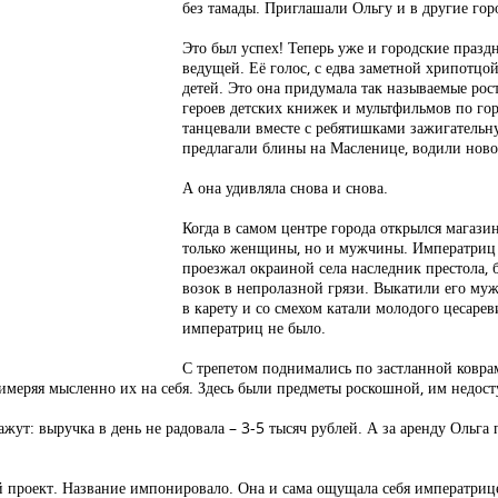
без тамады. Приглашали Ольгу и в другие гор
Это был успех! Теперь уже и городские празд
ведущей. Её голос, с едва заметной хрипотцо
детей. Это она придумала так называемые рос
героев детских книжек и мультфильмов по гор
танцевали вместе с ребятишками зажигательн
предлагали блины на Масленице, водили ново
А она удивляла снова и снова.
Когда в самом центре города открылся магази
только женщины, но и мужчины. Императриц в
проезжал окраиной села наследник престола, 
возок в непролазной грязи. Выкатили его муж
в карету и со смехом катали молодого цесаре
императриц не было.
С трепетом поднимались по застланной ковра
имеряя мысленно их на себя. Здесь были предметы роскошной, им недо
ажут: выручка в день не радовала – 3-5 тысяч рублей. А за аренду Ольга
й проект. Название импонировало. Она и сама ощущала себя императри