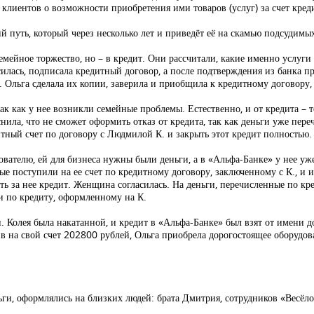
клиентов о возможности приобретения ими товаров (услуг) за счет кред
ий путь, который через несколько лет и приведёт её на скамью подсудимы
емейное торжество, но – в кредит. Они рассчитали, какие именно услуги по
силась, подписала кредитный договор, а после подтверждения из банка 
. Ольга сделала их копии, заверила и приобщила к кредитному договору,
к как у нее возникли семейные проблемы. Естественно, и от кредита – 
снила, что не сможет оформить отказ от кредита, так как деньги уже пере
итный счет по договору с Людмилой К. и закрыть этот кредит полностью.
дователю, ей для бизнеса нужны были деньги, а в «Альфа-Банке» у нее у
е поступили на ее счет по кредитному договору, заключенному с К., и и
ать за нее кредит. Женщина согласилась. На деньги, перечисленные по к
и по кредиту, оформленному на К.
. Колея была накатанной, и кредит в «Альфа-Банке» был взят от имени д
чив на свой счет 202800 рублей, Ольга приобрела дорогостоящее оборудо
и, оформлялись на близких людей: брата Дмитрия, сотрудников «Весёлой 