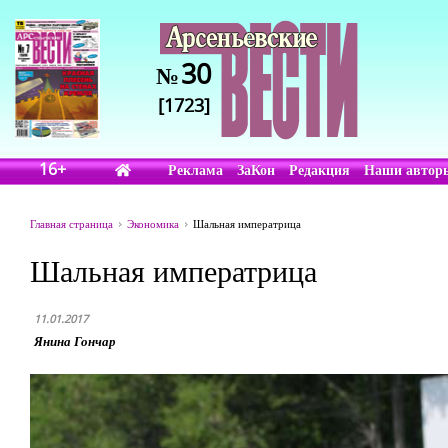
30
№
[1723]
16+
Реклама
ЗаКон
Редакция
Наши автор
Главная страница
Экономика
Шальная императрица
Шальная императрица
11.01.2017
Янина Гончар