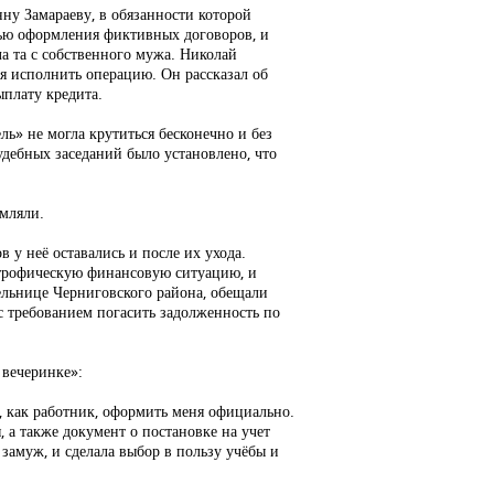
ну Замараеву, в обязанности которой
лью оформления фиктивных договоров, и
а та с собственного мужа. Николай
ся исполнить операцию. Он рассказал об
ыплату кредита.
ь» не могла крутиться бесконечно и без
удебных заседаний было установлено, что
рмляли.
у неё оставались и после их ухода.
астрофическую финансовую ситуацию, и
ельнице Черниговского района, обещали
 с требованием погасить задолженность по
 вечеринке»:
, как работник, оформить меня официально.
, а также документ о постановке на учет
 замуж, и сделала выбор в пользу учёбы и