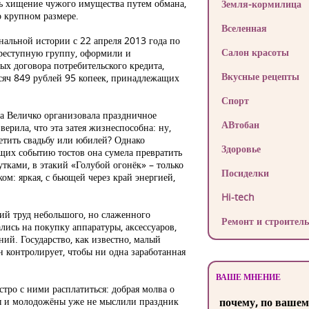
ть хищение чужого имущества путем обмана,
Земля-кормилица
 крупном размере.
Вселенная
нальной истории с 22 апреля 2013 года по
Салон красоты
преступную группу, оформили и
х договора потребительского кредита,
Вкусные рецепты
сяч 849 рублей 95 копеек, принадлежащих
Спорт
га Величко организовала праздничное
АВтобан
верила, что эта затея жизнеспособна: ну,
метить свадьбу или юбилей? Однако
Здоровье
щих событию тостов она сумела превратить
тками, в этакий «Голубой огонёк» – только
Посиделки
ком: яркая, с бьющей через край энергией,
Hi-tech
кий труд небольшого, но слаженного
Ремонт и строитель
лись на покупку аппаратуры, аксессуаров,
ний. Государство, как известно, малый
н контролирует, чтобы ни одна заработанная
ВАШЕ МНЕНИЕ
стро с ними расплатиться: добрая молва о
ры и молодожёны уже не мыслили праздник
почему, по вашем