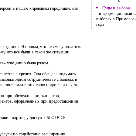
Суды и выборы
p-персон в нашем хиреющем городишке, как
- информационный с
выборах в Приморье 
года
праздники. Я поняла, что не смогу оплатить
му что все были в такой же ситуации.
чка» уже давно была рядом.
ентства в кредит. Она обещала подумать,
аимовыгодном сотрудничестве с банком, и
а поставила в них свою подпись и печать.
рон при обслуживании клиентов,
клиентов, оформленных при предоставлении
ставив партнёру доступ к SLOLP CF
ь услуги по содействию расширению