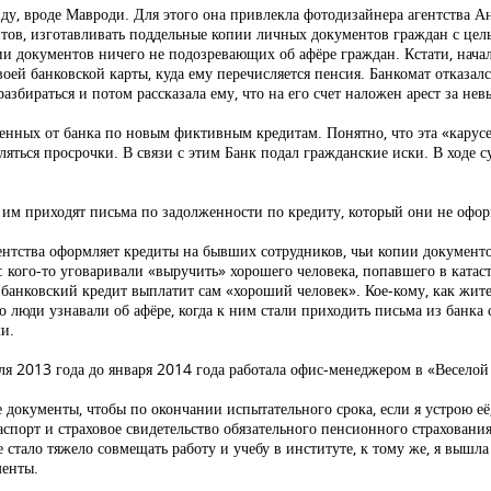
ду, вроде Мавроди. Для этого она привлекла фотодизайнера агентства Ан
тов, изготавливать поддельные копии личных документов граждан с це
и документов ничего не подозревающих об афёре граждан. Кстати, начал
воей банковской карты, куда ему перечисляется пенсия. Банкомат отказал
азбираться и потом рассказала ему, что на его счет наложен арест за нев
енных от банка по новым фиктивным кредитам. Понятно, что эта «карусел
яться просрочки. В связи с этим Банк подал гражданские иски. В ходе с
о им приходят письма по задолженности по кредиту, который они не офо
тства оформляет кредиты на бывших сотрудников, чьи копии документов 
м: кого-то уговаривали «выручить» хорошего человека, попавшего в кат
 банковский кредит выплатит сам «хороший человек». Кое-кому, как жит
о люди узнавали об афёре, когда к ним стали приходить письма из банка
и.
юля 2013 года до января 2014 года работала офис-менеджером в «Веселой
 документы, чтобы по окончании испытательного срока, если я устрою её
аспорт и страховое свидетельство обязательного пенсионного страхования
стало тяжело совмещать работу и учебу в институте, к тому же, я вышла
менты.