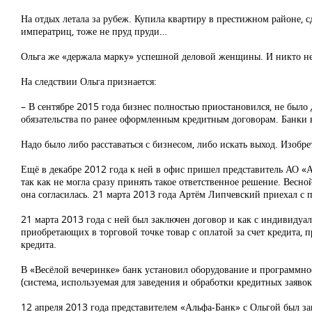
На отдых летала за рубеж. Купила квартиру в престижном районе, 
императриц, тоже не пруд пруди…
Ольга же «держала марку» успешной деловой женщины. И никто не
На следствии Ольга признается:
– В сентябре 2015 года бизнес полностью приостановился, не было 
обязательства по ранее оформленным кредитным договорам. Банки в 
Надо было либо расставаться с бизнесом, либо искать выход. Изобре
Ещё в декабре 2012 года к ней в офис пришел представитель АО «А
так как не могла сразу принять такое ответственное решение. Вес
она согласилась. 21 марта 2013 года Артём Липчевский приехал с
21 марта 2013 года с ней был заключен договор и как с индивиду
приобретающих в торговой точке товар с оплатой за счет кредита,
кредита.
В «Весёлой вечеринке» банк установил оборудование и программное
(система, используемая для заведения и обработки кредитных заявок
12 апреля 2013 года представителем «Альфа-Банк» с Ольгой был за