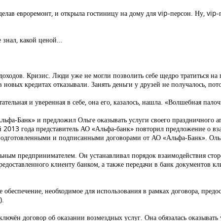
сделав евроремонт, и открыла гостиницу на дому для vip-персон. Ну, vi
 знал, какой ценой…
доходов. Кризис. Люди уже не могли позволить себе щедро тратиться на 
новых кредитах отказывали. Занять деньги у друзей не получалось, пото
тательная и уверенная в себе, она его, казалось, нашла. «Волшебная пало
льфа-Банк» и предложил Ольге оказывать услуги своего праздничного аг
ной 2013 года представитель АО «Альфа-банк» повторил предложение о вз
 подготовленными и подписанными договорами от АО «Альфа-Банк». Ольг
альным предпринимателем. Он устанавливал порядок взаимодействия сто
 предоставленного клиенту банком, а также передачи в банк документов 
 обеспечение, необходимое для использования в рамках договора, предо
).
ключён договор об оказании возмездных услуг. Она обязалась оказыват