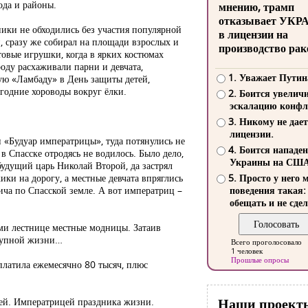
ода и районы.
мнению, трамп
отказывает УКР
ники не обходились без участия популярной
в лицензии на
й, сразу же собирал на площади взрослых и
производство рак
товые игрушки, когда в ярких костюмах
оду расхаживали парни и девчата,
1. Уважает Путин
ую «Ламбаду» в День защиты детей,
годние хороводы вокруг ёлки.
2. Боится увелич
эскалацию конфл
3. Никому не дает
лицензии.
н «Будуар императрицы», туда потянулись не
4. Боится нападе
 Спасске отродясь не водилось. Было дело,
Украины на СШ
будущий царь Николай Второй, да застрял
ики на дорогу, а местные девчата впряглись
5. Просто у него 
вича по Спасской земле. А вот императриц –
поведения такая:
обещать и не сдел
ми лестнице местные модницы. Затаив
ступной жизни…
Всего проголосовало
1 человек
Прошлые опросы
 платила ежемесячно 80 тысяч, плюс
Наши проект
цей. Императрицей праздника жизни.