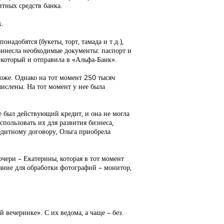
итных средств банка.
х.
надобятся (букеты, торт, тамада и т.д.),
принесла необходимые документы: паспорт и
 который и отправила в «Альфа-Банк».
тоже. Однако на тот момент 250 тысяч
числены. На тот момент у нее была
же был действующий кредит, и она не могла
спользовать их для развития бизнеса,
редитному договору, Ольга приобрела
очери – Екатерины, которая в тот момент
вание для обработки фотографий – монитор,
вечеринке». С их ведома, а чаще – без.