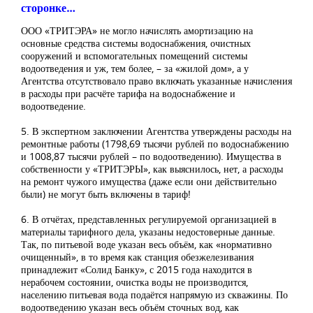
сторонке…
ООО «ТРИТЭРА» не могло начислять амортизацию на
основные средства системы водоснабжения, очистных
сооружений и вспомогательных помещений системы
водоотведения и уж, тем более, – за «жилой дом», а у
Агентства отсутствовало право включать указанные начисления
в расходы при расчёте тарифа на водоснабжение и
водоотведение.
5. В экспертном заключении Агентства утверждены расходы на
ремонтные работы (1798,69 тысячи рублей по водоснабжению
и 1008,87 тысячи рублей – по водоотведению). Имущества в
собственности у «ТРИТЭРЫ», как выяснилось, нет, а расходы
на ремонт чужого имущества (даже если они действительно
были) не могут быть включены в тариф!
6. В отчётах, представленных регулируемой организацией в
материалы тарифного дела, указаны недостоверные данные.
Так, по питьевой воде указан весь объём, как «нормативно
очищенный», в то время как станция обезжелезивания
принадлежит «Солид Банку», с 2015 года находится в
нерабочем состоянии, очистка воды не производится,
населению питьевая вода подаётся напрямую из скважины. По
водоотведению указан весь объём сточных вод, как