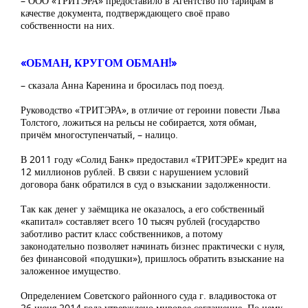
– ООО «ТРИТЭРА» предоставило в Агентство по тарифам в
качестве документа, подтверждающего своё право
собственности на них.
«ОБМАН, КРУГОМ ОБМАН!»
– сказала Анна Каренина и бросилась под поезд.
Руководство «ТРИТЭРА», в отличие от героини повести Льва
Толстого, ложиться на рельсы не собирается, хотя обман,
причём многоступенчатый, – налицо.
В 2011 году «Солид Банк» предоставил «ТРИТЭРЕ» кредит на
12 миллионов рублей. В связи с нарушением условий
договора банк обратился в суд о взыскании задолженности.
Так как денег у заёмщика не оказалось, а его собственный
«капитал» составляет всего 10 тысяч рублей (государство
заботливо растит класс собственников, а потому
законодательно позволяет начинать бизнес практически с нуля,
без финансовой «подушки»), пришлось обратить взыскание на
заложенное имущество.
Определением Советского районного суда г. владивостока от
26 июня 2014 года утверждено мировое соглашение. По нему