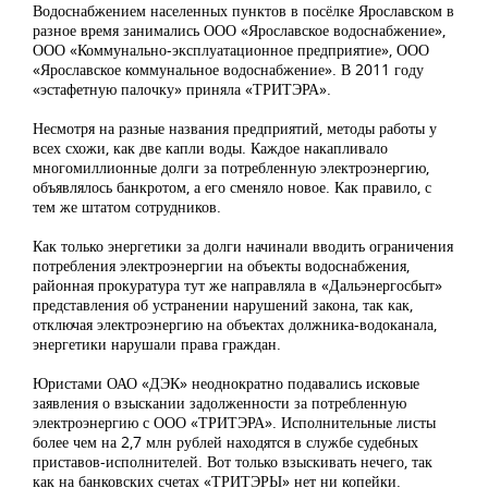
Водоснабжением населенных пунктов в посёлке Ярославском в
разное время занимались ООО «Ярославское водоснабжение»,
ООО «Коммунально-эксплуатационное предприятие», ООО
«Ярославское коммунальное водоснабжение». В 2011 году
«эстафетную палочку» приняла «ТРИТЭРА».
Несмотря на разные названия предприятий, методы работы у
всех схожи, как две капли воды. Каждое накапливало
многомиллионные долги за потребленную электроэнергию,
объявлялось банкротом, а его сменяло новое. Как правило, с
тем же штатом сотрудников.
Как только энергетики за долги начинали вводить ограничения
потребления электроэнергии на объекты водоснабжения,
районная прокуратура тут же направляла в «Дальэнергосбыт»
представления об устранении нарушений закона, так как,
отключая электроэнергию на объектах должника-водоканала,
энергетики нарушали права граждан.
Юристами ОАО «ДЭК» неоднократно подавались исковые
заявления о взыскании задолженности за потребленную
электроэнергию с ООО «ТРИТЭРА». Исполнительные листы
более чем на 2,7 млн рублей находятся в службе судебных
приставов-исполнителей. Вот только взыскивать нечего, так
как на банковских счетах «ТРИТЭРЫ» нет ни копейки.