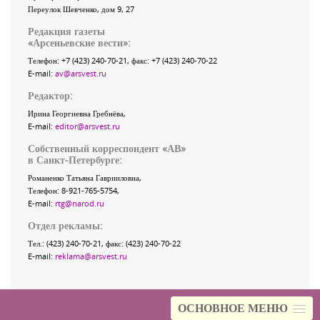
Переулок Шевченко
, дом 9, 27
Редакция газеты
«
Арсеньевские вести
»:
Телефон:
+7 (423) 240-70-21
, факс:
+7 (423) 240-70-22
E-mail:
av@arsvest.ru
Редактор:
Ирина Георгиевна Гребнёва,
E-mail:
editor@arsvest.ru
Собственный корреспондент «АВ»
в Санкт-Петербурге:
Романенко Татьяна Гаврииловна,
Телефон: 8-921-765-5754,
E-mail:
rtg@narod.ru
Отдел рекламы:
Тел.: (423) 240-70-21, факс: (423) 240-70-22
E-mail:
reklama@arsvest.ru
ОСНОВНОЕ МЕНЮ