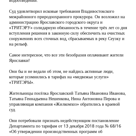
водоотведении.
Суд удовлетворил исковые требования Владивостокского
межрайонного природоохранного прокурора. Он возложил на
администрацию Ярославского городского округа и
«ТРИТЭРУ» солидарную обязанность в течение трёх лет со дня
вступления решения в законную силу обеспечить на очистных
сооружениях всех сточных вод, сбрасываемых в реку Сеузку и
на рельеф.
Самое интересное, что все эти безобразия оплачивают жители
Ярославки!
Они бы и не ведали об этом, не найдись активные люди,
которые усомнились в тарифах на «медвежьи услуги»
«ТРИТЭРЫ».
Жительницы посёлка Ярославский Татьяна Ивановна Иванова,
Татьяна Геннадьевна Нешенкова, Нина Антоновна Перова и
управляющая компания «Жилкомхоз» обратились в краевой
суд.
Они потребовали признать недействующим постановление
Департамента по тарифам от 13 декабря 2018 года № 68/16
«Об утверждении производственных программ об