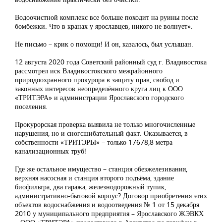
Водоочистной комплекс все больше походит на руины после
бомбежки. Что в кранах у ярославцев, никого не волнует».
Не письмо – крик о помощи! И он, казалось, был услышан.
12 августа 2020 года Советский районный суд г. Владивостока
рассмотрел иск Владивостокского межрайонного
природоохранного прокурора в защиту прав, свобод и
законных интересов неопределённого круга лиц к ООО
«ТРИТЭРА» и администрации Ярославского городского
поселения.
Прокурорская проверка выявила не только многочисленные
нарушения, но и сногсшибательный факт. Оказывается, в
собственности «ТРИТЭРЫ» – только 17678,8 метра
канализационных труб!
Где же остальное имущество – станция обезжелезивания,
верхняя насосная и станция второго подъёма, здание
биофильтра, два гаража, железнодорожный тупик,
административно-бытовой корпус? Договор приобретения этих
объектов водоснабжения и водоотведения № 1 от 15 декабря
2010 у муниципального предприятия – Ярославского ЖЭВКХ