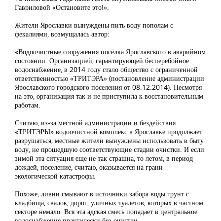
Гавриловой «Остановите это!».
Жители Ярославки вынуждены пить воду пополам с
фекалиями, возмущалась автор:
«Водоочистные сооружения посёлка Ярославского в аварийном
состоянии. Организацией, гарантирующей бесперебойное
водоснабжение, в 2014 году стало общество с ограниченной
ответственностью «ТРИТЭРА» (постановление администрации
Ярославского городского поселения от 08.12.2014). Несмотря
на это, организация так и не приступила к восстановительным
работам.
Считаю, из-за местной администрации и бездействия
«ТРИТЭРЫ» водоочистной комплекс в Ярославке продолжает
разрушаться, местные жители вынуждены использовать в быту
воду, не прошедшую соответствующие стадии очистки. И если
зимой эта ситуация еще не так страшна, то летом, в период
дождей, поселение, считаю, оказывается на грани
экологической катастрофы.
Похоже, ливни смывают в источники забора воды грунт с
кладбища, свалок, дорог, уличных туалетов, которых в частном
секторе немало. Вся эта адская смесь попадает в центральное
водоснабжение практически без очистки.