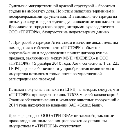
Судиться с могущественной краевой структурой – бросаться
грудью на амбразуру дота. Но истцы запаслись терпением и
неопровержимыми аргументами. И выяснили, что тарифы на
питьевую воду и водоотведение, установленные для населения
Ярославского городского округа, которыми руководствуется
ООО «ТРИТЭРА», базируются на недостоверных данных!
1. При расчёте тарифов Агентством в качестве доказательства
нахождения в собственности «ТРИТЭРЫ» объектов
водоснабжения и водоотведения принят договор купли-
продажи, заключённый между МУП «ЯЖЭВКХ» и ООО
«ТРИТЭРА» 15 декабря 2010 года. Хотя, согласно п. 1 ст. 223
ГК РФ, право собственности у приобретателя недвижимого
имущества появляется только после государственной
регистрации его перехода!
Истцами получены выписки из ЕГРН, из которых следует, что
«ТРИТЭРЕ» принадлежит лишь 17678 м сетей канализации!
Станция обезжелезивания и комплекс очистных сооружений с
2014 года находятся во владении ЗАО «Солид Банк».
Договор аренды с ООО «ТРИТЭРА» не заключён, законные
права владения, пользования, распоряжения указанным
имуществом у «ТРИТЭРЫ» отсутствуют.