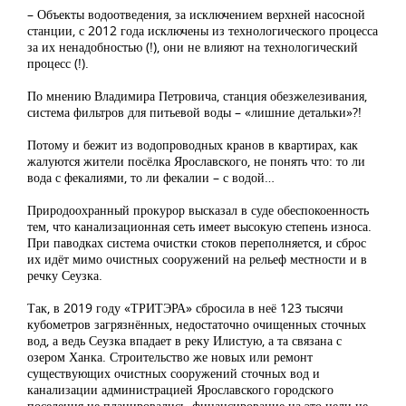
– Объекты водоотведения, за исключением верхней насосной
станции, с 2012 года исключены из технологического процесса
за их ненадобностью (!), они не влияют на технологический
процесс (!).
По мнению Владимира Петровича, станция обезжелезивания,
система фильтров для питьевой воды – «лишние детальки»?!
Потому и бежит из водопроводных кранов в квартирах, как
жалуются жители посёлка Ярославского, не понять что: то ли
вода с фекалиями, то ли фекалии – с водой…
Природоохранный прокурор высказал в суде обеспокоенность
тем, что канализационная сеть имеет высокую степень износа.
При паводках система очистки стоков переполняется, и сброс
их идёт мимо очистных сооружений на рельеф местности и в
речку Сеузка.
Так, в 2019 году «ТРИТЭРА» сбросила в неё 123 тысячи
кубометров загрязнённых, недостаточно очищенных сточных
вод, а ведь Сеузка впадает в реку Илистую, а та связана с
озером Ханка. Строительство же новых или ремонт
существующих очистных сооружений сточных вод и
канализации администрацией Ярославского городского
поселения не планировались, финансирование на это цели не