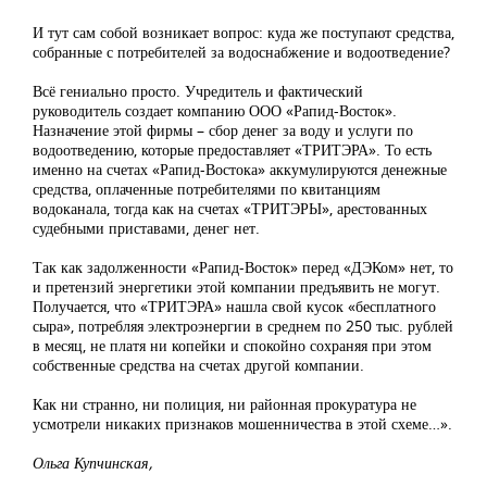
И тут сам собой возникает вопрос: куда же поступают средства,
собранные с потребителей за водоснабжение и водоотведение?
Всё гениально просто. Учредитель и фактический
руководитель создает компанию ООО «Рапид-Восток».
Назначение этой фирмы – сбор денег за воду и услуги по
водоотведению, которые предоставляет «ТРИТЭРА». То есть
именно на счетах «Рапид-Востока» аккумулируются денежные
средства, оплаченные потребителями по квитанциям
водоканала, тогда как на счетах «ТРИТЭРЫ», арестованных
судебными приставами, денег нет.
Так как задолженности «Рапид-Восток» перед «ДЭКом» нет, то
и претензий энергетики этой компании предъявить не могут.
Получается, что «ТРИТЭРА» нашла свой кусок «бесплатного
сыра», потребляя электроэнергии в среднем по 250 тыс. рублей
в месяц, не платя ни копейки и спокойно сохраняя при этом
собственные средства на счетах другой компании.
Как ни странно, ни полиция, ни районная прокуратура не
усмотрели никаких признаков мошенничества в этой схеме…».
Ольга Купчинская,