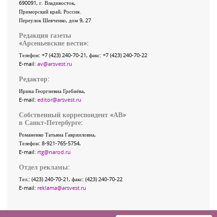
690091
, г.
Владивосток
,
Приморский край
,
Россия
.
Переулок Шевченко
, дом 9, 27
Редакция газеты
«
Арсеньевские вести
»:
Телефон:
+7 (423) 240-70-21
, факс:
+7 (423) 240-70-22
E-mail:
av@arsvest.ru
Редактор:
Ирина Георгиевна Гребнёва,
E-mail:
editor@arsvest.ru
Собственный корреспондент «АВ»
в Санкт-Петербурге:
Романенко Татьяна Гаврииловна,
Телефон: 8-921-765-5754,
E-mail:
rtg@narod.ru
Отдел рекламы:
Тел.: (423) 240-70-21, факс: (423) 240-70-22
E-mail:
reklama@arsvest.ru