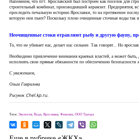
Напомним, что пгт. Ярославский был построен как поселок для стр
строительный комбинат, производивший керамзит. Предприятия, вс
проследить печальную историю Ярославки, то на протяжение послед
которую они пьют? Поскольку плохо очищенные сточные воды так ил
Неочищенные стоки отравляют рыбу и другую фауну, пр
То, что не убивает нас, делает нас сильнее. Так говорят… Но яросл
Необходимо привлечение внимания краевых властей, а может быть, 
исполнять свои прямые обязанности по обеспечению безопасности ж
С уважением,
Ольга Гаврилова
Рисунок Chel.kp.ru.
Теги:
Экология
,
Вода
,
Ярославка
,
Фекалии
,
ООО Триэра
Еще в рубрике «ЖКХ»