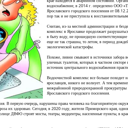
крае находятся в аварийном состоянии. Орга
водоснабжение, в 2014 г. определено ООО 
Ярославского городского поселения от 08.12.2
пор так и не приступила к восстановительным
Считаю, из-за местной администрации и бе
комплекс в Ярославке продолжает разрушатьс
в быту воду, не прошедшую соответствующие 
еще не так страшна, то летом, в период дождей
экологической катастрофы.
Похоже, ливни смывают в источники забора во
уличных туалетов, которых в частном секторе н
источник центрального водоснабжения практи
Водоочистной комплекс все больше походит на
ярославцев, никого не волнует. А тем времен
межрайонной природоохранной прокуратуры
Ярославского городского поселения.
ия. В первую очередь, нарушены права человека на благоприятную окр
угроза их здоровью. Сегодня, в 2020 году, жители Приморского края, од
толице ДВФО строят мосты, театры, медцентры, населенные пункты, в кра