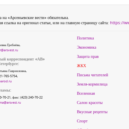
 на «Арсеньевские вести» обязательна.
я ссылка на оригинал статьи, или на главную страницу сайта:
https://w
Политика
евна Гребнёва,
Экономика
r@arsvest.ru
Защита прав
ый корреспондент «АВ»
етербурге:
ЖКХ
тьяна Гаврииловна,
Письма читателей
21-765-5754,
narod.ru
Земля-кормилица
кламы:
Вселенная
40-70-21, факс: (423) 240-70-22
Салон красоты
ma@arsvest.ru
Вкусные рецепты
Спорт