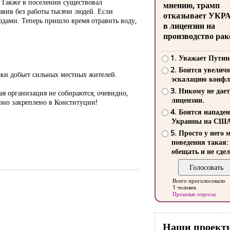
. Также в поселении существовал
мнению, трамп
авив без работы тысячи людей. Если
отказывает УКР
одами. Теперь пришло время отравить воду,
в лицензии на
производство рак
1. Уважает Путин
2. Боится увелич
таки добьет сильных местных жителей.
эскалацию конфл
3. Никому не дает
я организация не собираются, очевидно,
лицензии.
оно закреплено в Конституции!
4. Боится нападе
Украины на СШ
5. Просто у него 
поведения такая:
обещать и не сдел
Всего проголосовало
1 человек
Прошлые опросы
Наши проект