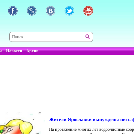
ы
Новости
Архив
Жители Ярославки вынуждены пить 
На протяжение многих лет водоочистные соо