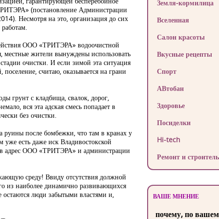
низацией, гарантирующей бесперебойное
Земля-кормилица
«ТРИТЭРА» (постановление Администрации
014). Несмотря на это, организация до сих
Вселенная
 работам.
Салон красоты
здействия ООО «ТРИТЭРА» водоочистной
я, местные жители вынуждены использовать
Вкусные рецепты
стадии очистки. И если зимой эта ситуация
, поселение, считаю, оказывается на грани
Спорт
АВтобан
ды грунт с кладбища, свалок, дорог,
Здоровье
емало, вся эта адская смесь попадает в
чески без очистки.
Посиделки
 руины после бомбежки, что там в кранах у
Hi-tech
ем уже есть даже иск Владивостокской
 в адрес ООО «ТРИТЭРА» и администрации
Ремонт и строитель
ужающую среду! Ввиду отсутствия должной
ного из наиболее динамично развивающихся
е остаются люди забытыми властями и,
ВАШЕ МНЕНИЕ
почему, по вашем