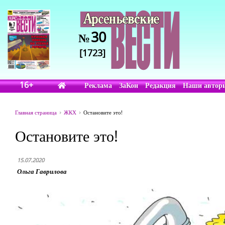
30
№
[1723]
16+
Реклама
ЗаКон
Редакция
Наши автор
Главная страница
ЖКХ
Остановите это!
Остановите это!
15.07.2020
Ольга Гаврилова