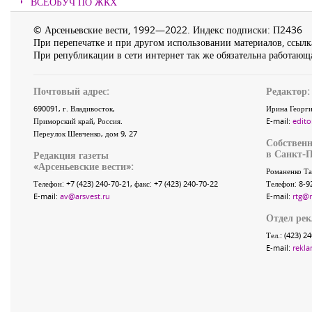
ВСЕОБУЧ ПО ЖКХ
© Арсеньевские вести, 1992—2022. Индекс подписки: П2436
При перепечатке и при другом использовании материалов, ссылка
При републикации в сети интернет так же обязательна работающа
Почтовый адрес:
Редактор:
690091
, г.
Владивосток
,
Ирина Георги
Приморский край
,
Россия
.
E-mail:
edito
Переулок Шевченко
, дом 9, 27
Собственн
в Санкт-П
Редакция газеты
«
Арсеньевские вести
»:
Романенко Та
Телефон:
+7 (423) 240-70-21
, факс:
+7 (423) 240-70-22
Телефон: 8-9
E-mail:
av@arsvest.ru
E-mail:
rtg@
Отдел ре
Тел.: (423) 2
E-mail:
rekla