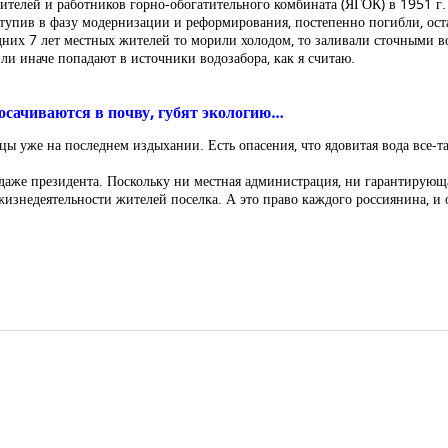
оителей и работников горно-обогатительного комбината (ЯГОК) в 1951 г
тупив в фазу модернизации и реформирования, постепенно погибли, ост
них 7 лет местных жителей то морили холодом, то заливали сточными в
и иначе попадают в источники водозабора, как я считаю.
осачиваются в почву, губят экологию…
авцы уже на последнем издыхании. Есть опасения, что ядовитая вода все-
даже президента. Поскольку ни местная администрация, ни гарантирующа
изнедеятельности жителей поселка. А это право каждого россиянина, и 