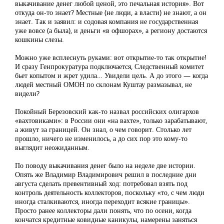
выкачивание денег любой ценой, это печальная история». Вот
откуда он-то знает? Местные (не люди, а власти) не знают, а он
знает. Так и заявил: и содовая компания не государственная
уже вовсе (а была), и деньги «в офшорах», а региону достаются
кошкины слезы.
Можно уже всплеснуть руками: вот открытие-то так открытие!
И сразу Генпрокуратура подключается, Следственный комитет
бьет копытом и жрет удила… Увидели цель. А до этого — когда
людей местный ОМОН по склонам Куштау размазывал, не
видели?
Покойный Березовский как-то назвал российских олигархов
«вахтовиками»: в России они «на вахте», только зарабатывают,
а живут за границей. Он знал, о чем говорит. Столько лет
прошло, ничего не изменилось, а до сих пор это кому-то
выглядит неожиданным.
По поводу выкачивания денег было на неделе две истории.
Опять же Владимир Владимирович решил в последние дни
августа сделать превентивный ход: потребовал взять под
контроль деятельность коллекторов, поскольку «то, с чем люди
иногда сталкиваются, иногда переходит всякие границы».
Просто ранее коллекторы дали понять, что по осени, когда
кончатся кредитные ковидные каникулы, намерены заняться