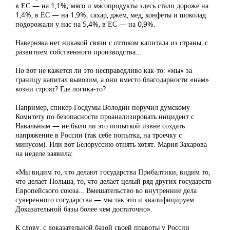
в ЕС — на 1,1%; мясо и мясопродукты здесь стали дороже на
1,4%, в ЕС — на 1,9%; сахар, джем, мед, конфеты и шоколад
подорожали у нас на 5,4%, в ЕС — на 0,9%.
Наверняка нет никакой связи с оттоком капитала из страны, с
развитием собственного производства…
Но вот не кажется ли это несправедливо как-то: «мы» за
границу капитал вывозим, а они вместо благодарности «нам»
козни строят? Где логика-то?
Например, спикер Госдумы Володин поручил думскому
Комитету по безопасности проанализировать инцидент с
Навальным — не было ли это попыткой извне создать
напряжение в России (так себе попытка, на троечку с
минусом). Или вот Белоруссию отнять хотят. Мария Захарова
на неделе заявила:
«Мы видим то, что делают государства Прибалтики, видим то,
что делает Польша, то, что делает целый ряд других государств
Европейского союза… Вмешательство во внутренние дела
суверенного государства — мы так это и квалифицируем.
Доказательной базы более чем достаточно».
К слову, с доказательной базой своей правоты у России