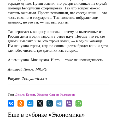
гораздо лучше. Путин заявил, что резерв силовиков на случай
помощи Белоруссии сформирован. Так что вопрос можно
считать закрытым. Просто вспомнили, что соседи наши — это
часть союзного государства. Там, конечно, побурлит еще
немного, но это так — пар выпустить.
Так вернемся к вопросу о логике: почему за вывезенные из
России деньги одни гадости в ответ идут. Потому что те, кто
деньги вывозит, и те, кто строит козни, — в одной команде.
Им не нужна страна, «где по синим цветам бродят кони и дети,
где небес чистота, где девчонки как ветер»…
А нам нужна. Мне нужна. И это — тоже не неожиданность.
Дмитрий Попов. MK.RU
Рисунок Zen.yandex.ru
Теги:
Деньги
,
Кредит
,
Офшоры
,
Олархи
,
Коллекторы
Еще в рубрике «Экономика»