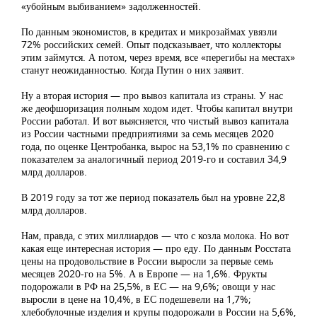
«убойным выбиванием» задолженностей.
По данным экономистов, в кредитах и микрозаймах увязли
72% российских семей. Опыт подсказывает, что коллекторы
этим займутся. А потом, через время, все «перегибы на местах»
станут неожиданностью. Когда Путин о них заявит.
Ну а вторая история — про вывоз капитала из страны. У нас
же деофшоризация полным ходом идет. Чтобы капитал внутри
России работал. И вот выясняется, что чистый вывоз капитала
из России частными предприятиями за семь месяцев 2020
года, по оценке Центробанка, вырос на 53,1% по сравнению с
показателем за аналогичный период 2019-го и составил 34,9
млрд долларов.
В 2019 году за тот же период показатель был на уровне 22,8
млрд долларов.
Нам, правда, с этих миллиардов — что с козла молока. Но вот
какая еще интересная история — про еду. По данным Росстата
цены на продовольствие в России выросли за первые семь
месяцев 2020-го на 5%. А в Европе — на 1,6%. Фрукты
подорожали в РФ на 25,5%, в ЕС — на 9,6%; овощи у нас
выросли в цене на 10,4%, в ЕС подешевели на 1,7%;
хлебобулочные изделия и крупы подорожали в России на 5,6%,