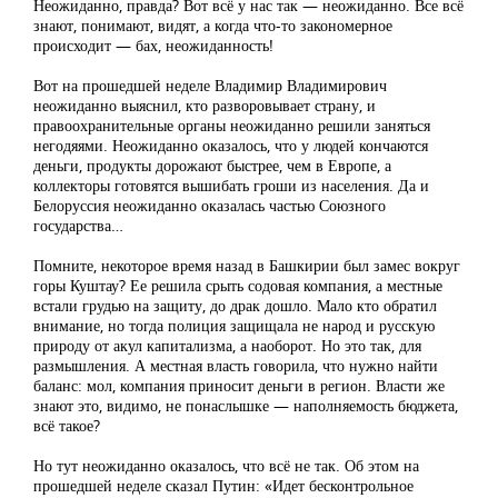
Неожиданно, правда? Вот всё у нас так — неожиданно. Все всё
знают, понимают, видят, а когда что-то закономерное
происходит — бах, неожиданность!
Вот на прошедшей неделе Владимир Владимирович
неожиданно выяснил, кто разворовывает страну, и
правоохранительные органы неожиданно решили заняться
негодяями. Неожиданно оказалось, что у людей кончаются
деньги, продукты дорожают быстрее, чем в Европе, а
коллекторы готовятся вышибать гроши из населения. Да и
Белоруссия неожиданно оказалась частью Союзного
государства…
Помните, некоторое время назад в Башкирии был замес вокруг
горы Куштау? Ее решила срыть содовая компания, а местные
встали грудью на защиту, до драк дошло. Мало кто обратил
внимание, но тогда полиция защищала не народ и русскую
природу от акул капитализма, а наоборот. Но это так, для
размышления. А местная власть говорила, что нужно найти
баланс: мол, компания приносит деньги в регион. Власти же
знают это, видимо, не понаслышке — наполняемость бюджета,
всё такое?
Но тут неожиданно оказалось, что всё не так. Об этом на
прошедшей неделе сказал Путин: «Идет бесконтрольное