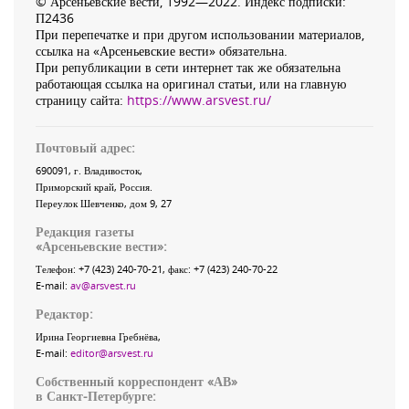
© Арсеньевские вести, 1992—2022. Индекс подписки:
П2436
При перепечатке и при другом использовании материалов,
ссылка на «Арсеньевские вести» обязательна.
При републикации в сети интернет так же обязательна
работающая ссылка на оригинал статьи, или на главную
страницу сайта:
https://www.arsvest.ru/
Почтовый адрес:
690091
, г.
Владивосток
,
Приморский край
,
Россия
.
Переулок Шевченко
, дом 9, 27
Редакция газеты
«
Арсеньевские вести
»:
Телефон:
+7 (423) 240-70-21
, факс:
+7 (423) 240-70-22
E-mail:
av@arsvest.ru
Редактор:
Ирина Георгиевна Гребнёва,
E-mail:
editor@arsvest.ru
Собственный корреспондент «АВ»
в Санкт-Петербурге: