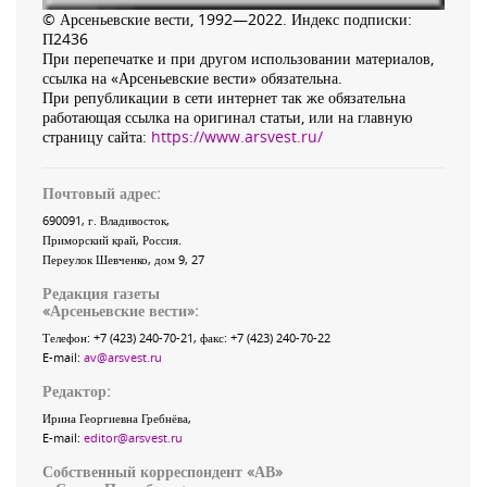
© Арсеньевские вести, 1992—2022. Индекс подписки:
П2436
При перепечатке и при другом использовании материалов,
ссылка на «Арсеньевские вести» обязательна.
При републикации в сети интернет так же обязательна
работающая ссылка на оригинал статьи, или на главную
страницу сайта:
https://www.arsvest.ru/
Почтовый адрес:
690091
, г.
Владивосток
,
Приморский край
,
Россия
.
Переулок Шевченко
, дом 9, 27
Редакция газеты
«
Арсеньевские вести
»:
Телефон:
+7 (423) 240-70-21
, факс:
+7 (423) 240-70-22
E-mail:
av@arsvest.ru
Редактор:
Ирина Георгиевна Гребнёва,
E-mail:
editor@arsvest.ru
Собственный корреспондент «АВ»