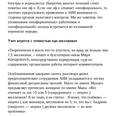
блогеры и журналисты. Напротив многих позиций стоит
пометка «не оф.». Если «не оф.» означает «неофициально», то
логично предположить проявление к АИИ внимания со
стороны органов налогового контроля. Мы же заметим, что
упоминания «неоформленных» работников и
«неофициальной» оплаты встречается во взломанной
переписке нередко.
Учет ведется с точностью «до миллиона»
«Теоретически я могла что-то упустить, но вряд ли больше чем
1,5 миллиона», – пишет в бухгалтерию некая Maya
Konoplevich, непосредственно курирующая, судя по
содержанию, организацию работы интернет-комментаторов.
Опубликованная хакерами запись разговора двоих
предположительно сотрудников АИИ укладывается в логику
финансовой дисциплины троллей. Некто по имени Михаил
предъявляет претензии женщине по имени Маша: «Кто
отвечает за эти 10 или 5 («украденных» — неценз.)
миллионов? Я не знаю, я не считал… Я вижу, что («обман» —
неценз.), как минимум, миллионов на 5, то, что вы с Андреем
(«воруете» — неценз.) десятки миллионов — не мои
проблемы».