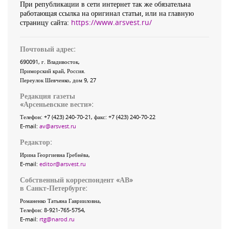
При републикации в сети интернет так же обязательна
работающая ссылка на оригинал статьи, или на главную
страницу сайта:
https://www.arsvest.ru/
Почтовый адрес:
690091
, г.
Владивосток
,
Приморский край
,
Россия
.
Переулок Шевченко
, дом 9, 27
Редакция газеты
«
Арсеньевские вести
»:
Телефон:
+7 (423) 240-70-21
, факс:
+7 (423) 240-70-22
E-mail:
av@arsvest.ru
Редактор:
Ирина Георгиевна Гребнёва,
E-mail:
editor@arsvest.ru
Собственный корреспондент «АВ»
в Санкт-Петербурге:
Романенко Татьяна Гаврииловна,
Телефон: 8-921-765-5754,
E-mail:
rtg@narod.ru