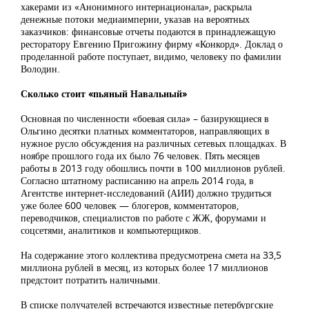
хакерами из «Анонимного интернационала», раскрыла
денежные потоки медиаимперии, указав на вероятных
заказчиков: финансовые отчеты подаются в принадлежащую
ресторатору Евгению Пригожину фирму «Конкорд». Доклад о
проделанной работе поступает, видимо, человеку по фамилии
Володин.
Сколько стоит «пьяный Навальный»
Основная по численности «боевая сила» – базирующиеся в
Ольгино десятки платных комментаторов, направляющих в
нужное русло обсуждения на различных сетевых площадках. В
ноябре прошлого года их было 76 человек. Пять месяцев
работы в 2013 году обошлись почти в 100 миллионов рублей.
Согласно штатному расписанию на апрель 2014 года, в
Агентстве интернет-исследований (АИИ) должно трудиться
уже более 600 человек — блогеров, комментаторов,
переводчиков, специалистов по работе с ЖЖ, форумами и
соцсетями, аналитиков и компьютерщиков.
На содержание этого коллектива предусмотрена смета на 33,5
миллиона рублей в месяц, из которых более 17 миллионов
предстоит потратить наличными.
В списке получателей встречаются известные петербургские