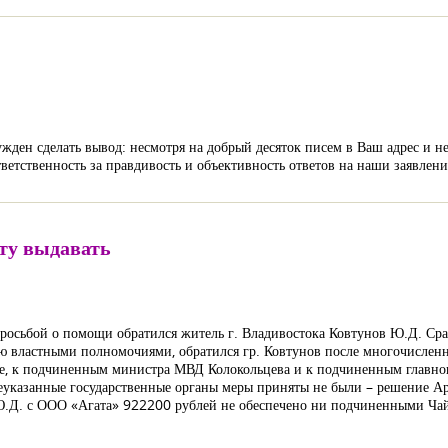
жден сделать вывод: несмотря на добрый десяток писем в Ваш адрес и не
ветственность за правдивость и объективность ответов на наши заявлени
ату выдавать
бой о помощи обратился житель г. Владивостока Ковтунов Ю.Д. Сразу
ую властными полномочиями, обратился гр. Ковтунов после многочисле
е, к подчиненным министра МВД Колокольцева и к подчиненным главног
указанные государственные органы меры приняты не были – решение Арб
 Ю.Д. с ООО «Агата» 922200 рублей не обеспечено ни подчиненными Ча