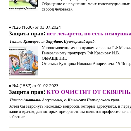
Обращение о нарушении моих конституционных п
свобод человека).
● №26 (1630) от 03.07.2024
Защита прав:
нет лекарств, но есть психушк
Галина Кузнецова, п. Зарубино, Приморский край.
Уполномоченному по правам человека РФ Москал
Генеральному прокурору РФ Краснову И.В.
ОБРАЩЕНИЕ
От семьи Кузнцова Николая Андреевича, 1946 г.р
● №4 (1557) от 01.02.2023
Защита прав:
КТО ОЧИСТИТ ОТ СКВЕРН
Павлов Анатолий Августович, с. Ильичевка Приморского края.
Хотел бы затронуть несколько вопросов, которые адресуются, в пер
нашим врачам, для которых приоритетным является профессиональны
забвение.