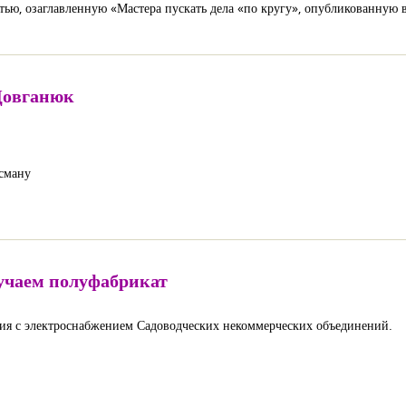
атью, озаглавленную «Мастера пускать дела «по кругу», опубликованную 
Довганюк
ксману
лучаем полуфабрикат
ия с электроснабжением Садоводческих некоммерческих объединений.