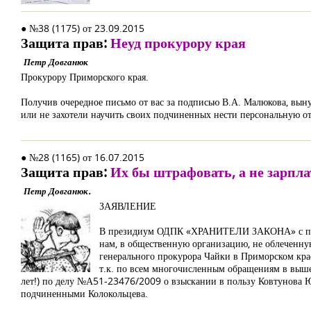
● №38 (1175) от 23.09.2015
Защита прав:
Неуд прокурору края
Петр Довганюк
Прокурору Приморского края.
Получив очередное письмо от вас за подписью В.А. Малюкова, выну
или не захотели научить своих подчиненных нести персональную от
● №28 (1165) от 16.07.2015
Защита прав:
Их бы штрафовать, а не зарпл
Петр Довганюк.
ЗАЯВЛЕНИЕ
В президиум ОДПК «ХРАНИТЕЛИ ЗАКОНА» с прось
нам, в общественную организацию, не облеченн
генерального прокурора Чайки в Приморском кра
т.к. по всем многочисленным обращениям в выше
лет!) по делу №А51-23476/2009 о взыскании в пользу Ковтунова
подчиненными Колокольцева.