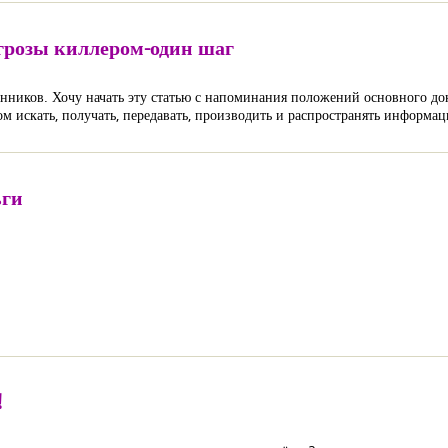
угрозы киллером-один шаг
нников. Хочу начать эту статью с напоминания положений основного док
м искать, получать, передавать, производить и распространять информа
ьги
!