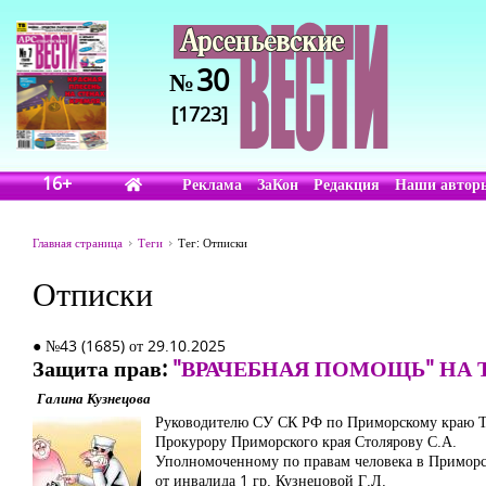
30
№
[1723]
16+
Реклама
ЗаКон
Редакция
Наши автор
Главная страница
Теги
Тег: Отписки
Отписки
● №43 (1685) от 29.10.2025
Защита прав:
"ВРАЧЕБНАЯ ПОМОЩЬ" НА 
Галина Кузнецова
Руководителю СУ СК РФ по Приморскому краю Т
Прокурору Приморского края Столярову С.А.
Уполномоченному по правам человека в Приморс
от инвалида 1 гр. Кузнецовой Г.Л.