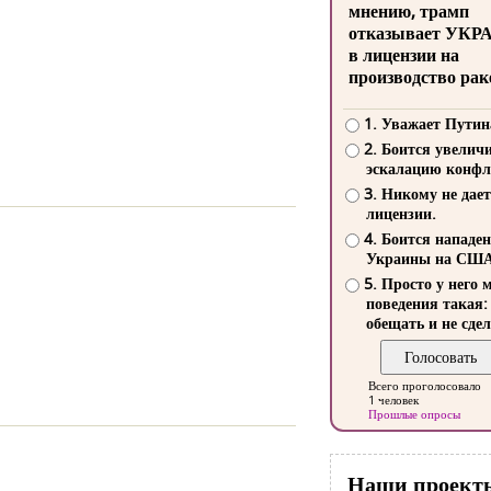
мнению, трамп
отказывает УКР
в лицензии на
производство рак
1. Уважает Путин
2. Боится увелич
эскалацию конфл
3. Никому не дает
лицензии.
4. Боится нападе
Украины на СШ
5. Просто у него 
поведения такая:
обещать и не сдел
Всего проголосовало
1 человек
Прошлые опросы
Наши проект