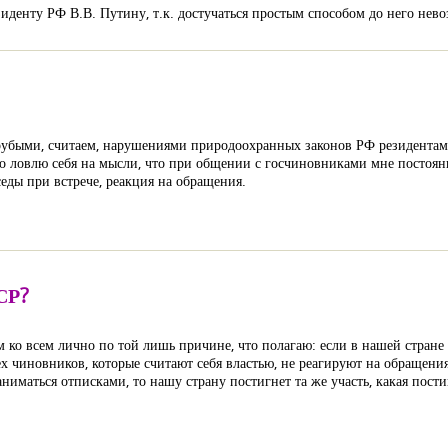
иденту РФ В.В. Путину, т.к. достучаться простым способом до него нев
 грубыми, считаем, нарушениями природоохранных законов РФ резиден
 ловлю себя на мысли, что при общении с госчиновниками мне постоянно
седы при встрече, реакция на обращения.
СР?
 ко всем лично по той лишь причине, что полагаю: если в нашей стране 
х чиновников, которые считают себя властью, не реагируют на обращени
ниматься отписками, то нашу страну постигнет та же участь, какая пости