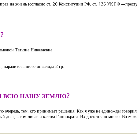
рав на жизнь (согласно ст. 20 Конституции РФ, ст. 136 УК РФ —прест
а?
ьковой Татьяне Николаевне
., парализованного инвалида 2 гр.
Ы ВСЮ НАШУ ЗЕМЛЮ?
вую очередь, тем, кто принимает решения. Как я уже не единожды говори
й долг, в том числе и клятва Гиппократа. Их достаточно много. Возмож