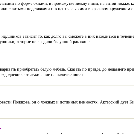
ельчатыми по форме окнами, в промежутке между ними, на витой ножке, 
ники с витыми подставками и в центре с часами в красивом кружевном о
 наушников зависит то, как долго вы сможете в них находиться в течени
аушники, которые не вредили бы ушной раковине.
оваривать приобретать белую мебель. Сказать по правде, до недавнего вр
 каждодневное отслеживание на наличие пятен.
вести Полякова, он о ложных и истинных ценностях. Актерский дуэт К
.
.