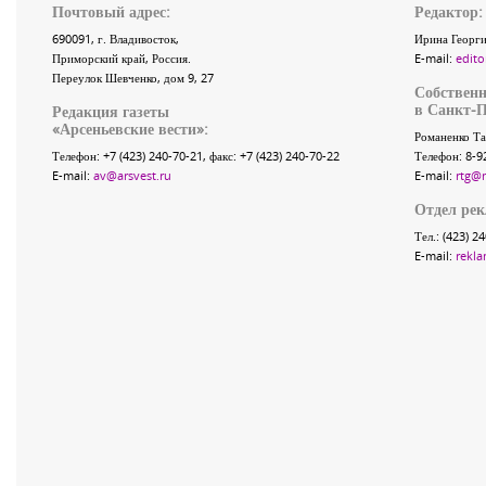
Почтовый адрес:
Редактор:
690091
, г.
Владивосток
,
Ирина Георги
Приморский край
,
Россия
.
E-mail:
edito
Переулок Шевченко
, дом 9, 27
Собственн
в Санкт-П
Редакция газеты
«
Арсеньевские вести
»:
Романенко Та
Телефон:
+7 (423) 240-70-21
, факс:
+7 (423) 240-70-22
Телефон: 8-9
E-mail:
av@arsvest.ru
E-mail:
rtg@
Отдел ре
Тел.: (423) 2
E-mail:
rekla