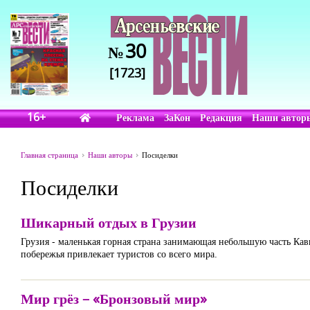
30
№
[1723]
16+
Реклама
ЗаКон
Редакция
Наши автор
Главная страница
Наши авторы
Посиделки
Посиделки
Шикарный отдых в Грузии
Грузия - маленькая горная страна занимающая небольшую часть Ка
побережья привлекает туристов со всего мира.
Мир грёз – «Бронзовый мир»