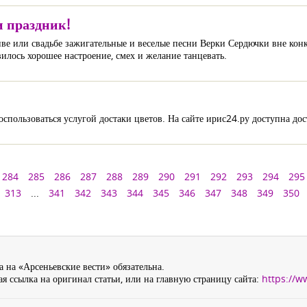
 праздник!
иве или свадьбе зажигательные и веселые песни Верки Сердючки вне кон
вилось хорошее настроение, смех и желание танцевать.
оспользоваться услугой достаки цветов. На сайте ирис24.ру доступна до
284
285
286
287
288
289
290
291
292
293
294
295
313
...
341
342
343
344
345
346
347
348
349
350
 на «Арсеньевские вести» обязательна.
я ссылка на оригинал статьи, или на главную страницу сайта:
https://w