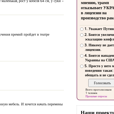
маленькая, рост у кобеля 64 см, у суки –
мнению, трамп
отказывает УКР
в лицензии на
производство рак
1. Уважает Путин
учения премий пройдет в театре
2. Боится увелич
эскалацию конфл
3. Никому не дает
лицензии.
4. Боится нападе
Украины на СШ
5. Просто у него 
поведения такая:
обещать и не сдел
Всего проголосовало
1 человек
Прошлые опросы
нную мебель. И хочется начать перемены
Наши проект