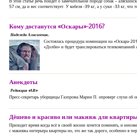
В этой статье речь пойдет о замечательной породе собак – аляскинск
57 см, да и вес соответствует. У кобеля -39 кг, а у суки -33 кг, что 
Кому достанутся «Оскары»-2016?
Надежда Алисимчик.
Состоялась процедура номинации на «Оскара-2016
«Долби» и будет транслироваться телекомпанией 
Анекдоты
Редакция «АВ»
Пресс-секретарь уборщицы Газпрома Марии П. опроверг слухи об о
Дёшево и красиво или макияж для квартир
Приходит время когда всё в своей жизни хочется поменять, и неиз
с макияжа интерьера квартиры но, это же так дорого, особенно в пе