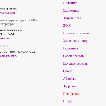
Политика
евна Гребнёва,
Экономика
r@arsvest.ru
Защита прав
ый корреспондент «АВ»
етербурге:
ЖКХ
тьяна Гаврииловна,
Письма читателей
21-765-5754,
narod.ru
Земля-кормилица
кламы:
Вселенная
40-70-21, факс: (423) 240-70-22
Салон красоты
ma@arsvest.ru
Вкусные рецепты
Спорт
АВтобан
Здоровье
Посиделки
Hi-tech