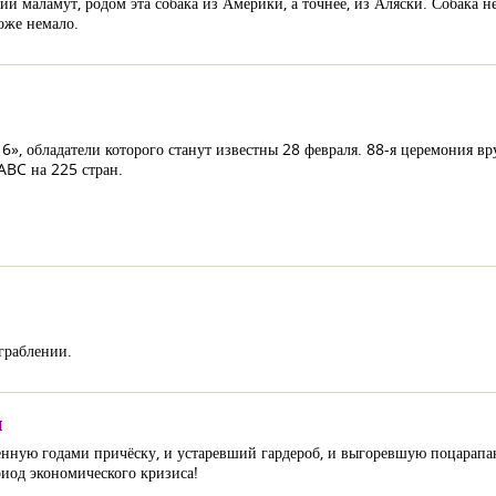
ий маламут, родом эта собака из Америки, а точнее, из Аляски. Собака не 
тоже немало.
», обладатели которого станут известны 28 февраля. 88-я церемония вр
ABC на 225 стран.
граблении.
ы
менную годами причёску, и устаревший гардероб, и выгоревшую поцарапа
риод экономического кризиса!