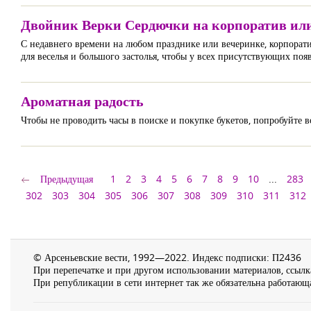
Двойник Верки Сердючки на корпоратив или
С недавнего времени на любом празднике или вечеринке, корпорат
для веселья и большого застолья, чтобы у всех присутствующих поя
Ароматная радость
Чтобы не проводить часы в поиске и покупке букетов, попробуйте в
Предыдущая
1
2
3
4
5
6
7
8
9
10
...
283
302
303
304
305
306
307
308
309
310
311
312
© Арсеньевские вести, 1992—2022. Индекс подписки: П2436
При перепечатке и при другом использовании материалов, ссылка
При републикации в сети интернет так же обязательна работающа