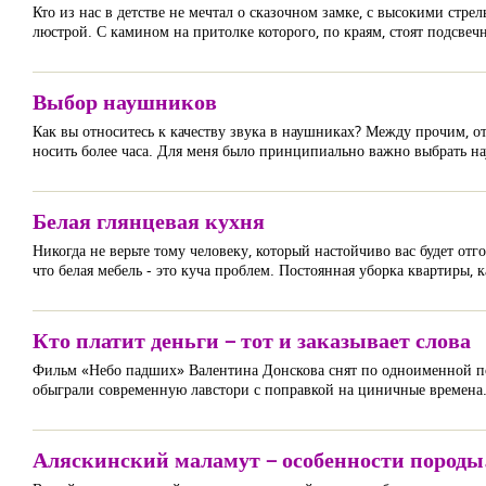
Кто из нас в детстве не мечтал о сказочном замке, с высокими стр
люстрой. С камином на притолке которого, по краям, стоят подсвеч
Выбор наушников
Как вы относитесь к качеству звука в наушниках? Между прочим, от
носить более часа. Для меня было принципиально важно выбрать н
Белая глянцевая кухня
Никогда не верьте тому человеку, который настойчиво вас будет отг
что белая мебель - это куча проблем. Постоянная уборка квартиры,
Кто платит деньги – тот и заказывает слова
Фильм «Небо падших» Валентина Донскова снят по одноименной по
обыграли современную лавстори с поправкой на циничные времена
Аляскинский маламут – особенности породы