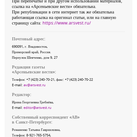
При перепечатке и при другом использовании материалов,
ссылка на «Арсеньевские вести» обязательна.
При републикации в сети интернет так же обязательна
работающая ссылка на оригинал статьи, или на главную
страницу сайта:
https://www.arsvest.ru/
Почтовый адрес:
690091
, г.
Владивосток
,
Приморский край
,
Россия
.
Переулок Шевченко
, дом 9, 27
Редакция газеты
«
Арсеньевские вести
»:
Телефон:
+7 (423) 240-70-21
, факс:
+7 (423) 240-70-22
E-mail:
av@arsvest.ru
Редактор:
Ирина Георгиевна Гребнёва,
E-mail:
editor@arsvest.ru
Собственный корреспондент «АВ»
в Санкт-Петербурге:
Романенко Татьяна Гаврииловна,
Телефон: 8-921-765-5754,