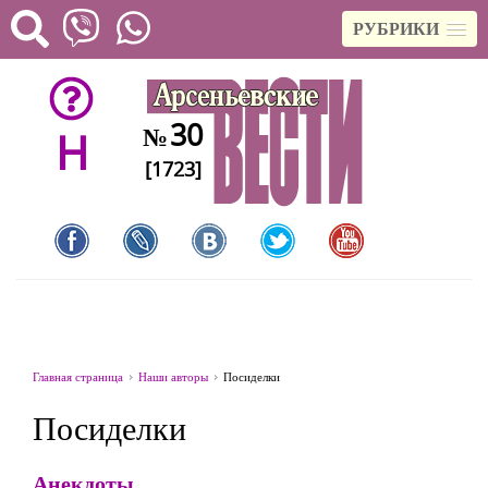
РУБРИКИ
30
№
H
[1723]
Главная страница
Наши авторы
Посиделки
Посиделки
Анекдоты