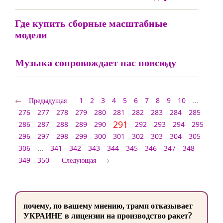
Где купить сборные масштабные
модели
Музыка сопровождает нас повсюду
Предыдущая
1
2
3
4
5
6
7
8
9
10
...
276
277
278
279
280
281
282
283
284
285
291
286
287
288
289
290
292
293
294
295
296
297
298
299
300
301
302
303
304
305
306
...
341
342
343
344
345
346
347
348
349
350
Следующая
почему, по вашему мнению, трамп отказывает
УКРАИНЕ в лицензии на производство ракет?