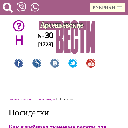
РУБРИКИ
30
№
H
[1723]
Главная страница
Наши авторы
Посиделки
Посиделки
Как я выбирал тканевые ролеты для