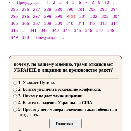
Предыдущая
1
2
3
4
5
6
7
8
9
10
...
285
286
287
288
289
290
291
292
293
294
300
295
296
297
298
299
301
302
303
304
305
306
307
308
309
310
311
312
313
314
315
...
341
342
343
344
345
346
347
348
349
350
Следующая
почему, по вашему мнению, трамп отказывает
УКРАИНЕ в лицензии на производство ракет?
1. Уважает Путина.
2. Боится увеличить эскалацию конфликта.
3. Никому не дает такие лицензии.
4. Боится нападения Украины на США
5. Просто у него манера поведения такая: обещать и
не сделать.