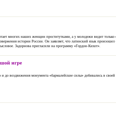
читает многих наших женщин проститутками, а у молодежи видит только
ровержения истории России. Он заявляет, что латинский язык произошел о
смысловое. Задорнова пригласили на программу «Гордон-Кихот».
ьшой игре
то и до воздвижения монумента «бармалейские силы» добивались в своей