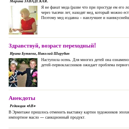
Марина ЗАВАДСКАЯ.
Я не фанат меда (разве что при простуде ем его 
через тысячи лет, находят мед, который можно ес
Поэтому мед издавна – наилучшее и наивкуснейшее
Здравствуй, возраст переходный!
Ирина Бутяева, Николай Шарубин
Наступила осень. Для многих детей она ознамен
детей-первоклассников ожидает проблема первог
Анекдоты
Редакция «АВ»
В Эрмитаже пришлось отменить выставку картин художников эпохи 
импортное масло — санкционный продукт.