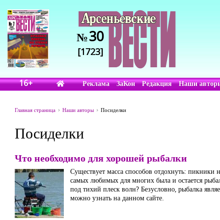
30
№
[1723]
16+
Реклама
ЗаКон
Редакция
Наши автор
Главная страница
Наши авторы
Посиделки
Посиделки
Что необходимо для хорошей рыбалки
Существует масса способов отдохнуть: пикники н
самых любимых для многих была и остается рыба
под тихий плеск волн? Безусловно, рыбалка явля
можно узнать на данном сайте.