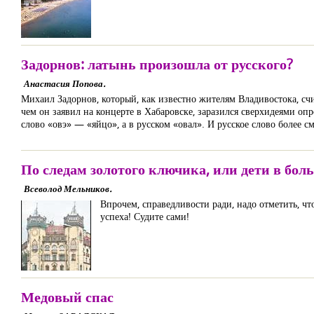
Задорнов: латынь произошла от русского?
Анастасия Попова.
Михаил Задорнов, который, как известно жителям Владивостока, с
чем он заявил на концерте в Хабаровске, заразился сверхидеями оп
слово «овэ» — «яйцо», а в русском «овал». И русское слово более 
По следам золотого ключика, или дети в бол
Всеволод Мельников.
Впрочем, справедливости ради, надо отметить, ч
успеха! Судите сами!
Медовый спас