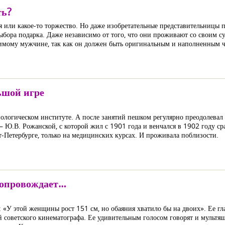
ть?
 или какое-то торжество. Но даже изобретательные представительницы п
бора подарка. Даже независимо от того, что они проживают со своим су
юбимому мужчине, так как он должен быть оригинальным и наполненным 
ьшой игре
ологическом институте. А после занятий пешком регулярно преодолевал
– Ю.В. Рожанской, с которой жил с 1901 года и венчался в 1902 году с
т-Петербурге, только на медицинских курсах. И проживала поблизости.
сопровождает…
 «У этой женщины рост 151 см, но обаяния хватило бы на двоих». Ее г
й советского кинематографа. Ее удивительным голосом говорят и мультя