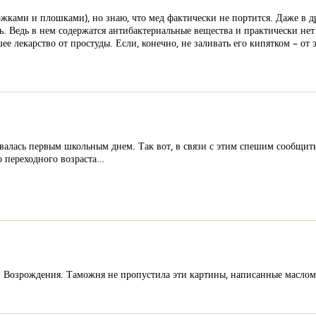
ложками и плошками), но знаю, что мед фактически не портится. Даже в д
ть. Ведь в нем содержатся антибактериальные вещества и практически не
 лекарство от простуды. Если, конечно, не заливать его кипятком – от э
овалась первым школьным днем. Так вот, в связи с этим спешим сообщи
о переходного возраста…
Возрождения. Таможня не пропустила эти картины, написанные маслом, 