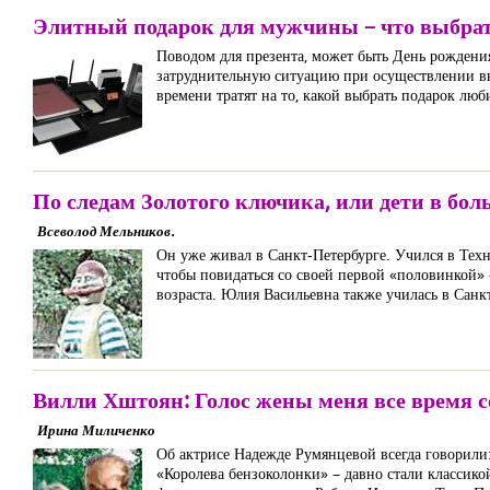
Элитный подарок для мужчины – что выбра
Поводом для презента, может быть День рождения
затруднительную ситуацию при осуществлении вы
времени тратят на то, какой выбрать подарок л
По следам Золотого ключика, или дети в бол
Всеволод Мельников.
Он уже живал в Санкт-Петербурге. Учился в Техн
чтобы повидаться со своей первой «половинкой» 
возраста. Юлия Васильевна также училась в Санк
Вилли Хштоян: Голос жены меня все время 
Ирина Миличенко
Об актрисе Надежде Румянцевой всегда говорили:
«Королева бензоколонки» – давно стали классико