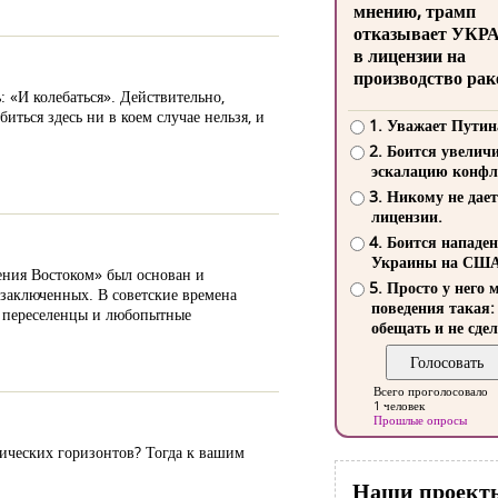
мнению, трамп
отказывает УКР
в лицензии на
производство рак
 «И колебаться». Действительно,
ться здесь ни в коем случае нельзя, и
1. Уважает Путин
2. Боится увелич
эскалацию конфл
3. Никому не дает
лицензии.
4. Боится нападе
Украины на СШ
дения Востоком» был основан и
5. Просто у него 
и заключенных. В советские времена
поведения такая:
ь переселенцы и любопытные
обещать и не сдел
Всего проголосовало
1 человек
Прошлые опросы
тических горизонтов? Тогда к вашим
Наши проект