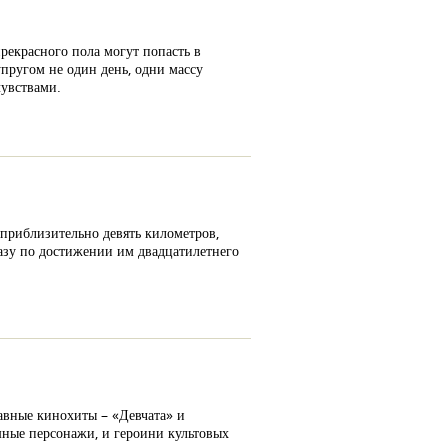
рекрасного пола могут попасть в
пругом не один день, одни массу
чувствами.
 приблизительно девять километров,
разу по достижении им двадцатилетнего
лавные кинохиты – «Девчата» и
шные персонажи, и героини культовых