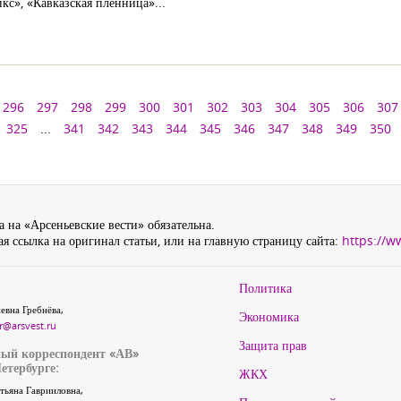
кс», «Кавказская пленница»...
296
297
298
299
300
301
302
303
304
305
306
307
325
...
341
342
343
344
345
346
347
348
349
350
 на «Арсеньевские вести» обязательна.
я ссылка на оригинал статьи, или на главную страницу сайта:
https://w
Политика
евна Гребнёва,
Экономика
r@arsvest.ru
Защита прав
ый корреспондент «АВ»
етербурге:
ЖКХ
тьяна Гаврииловна,