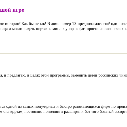
ьшой игре
ная» история? Как бы не так! В доме номер 13 предполагался ещё один о
ца и могли видеть портал камина в упор, в фас, просто из окон своих к
и предлагаю, в целях этой программы, заменить детей российских чин
тся одной из самых популярных и быстро развивающихся фирм по произво
 стандартам, постоянно пополняя и расширяя и без того богатый ассорт