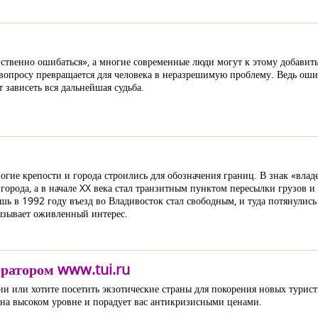
ственно ошибаться», а многие современные люди могут к этому добавить:
опросу превращается для человека в неразрешимую проблему. Ведь ошиби
 зависеть вся дальнейшая судьба.
огие крепости и города строились для обозначения границ. В знак «вла
 города, а в начале XX века стал транзитным пунктом пересылки грузов 
шь в 1992 году въезд во Владивосток стал свободным, и туда потянулис
ызывает оживленный интерес.
ератором www.tui.ru
и или хотите посетить экзотические страны для покорения новых турис
с на высоком уровне и порадует вас антикризисными ценами.