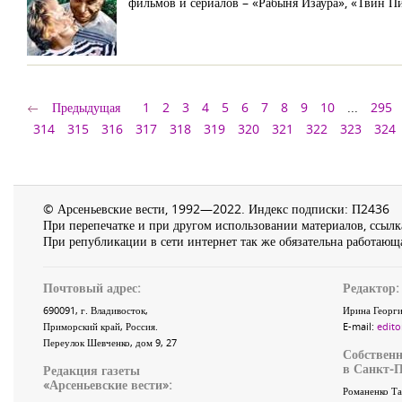
фильмов и сериалов – «Рабыня Изаура», «Твин Пи
Предыдущая
1
2
3
4
5
6
7
8
9
10
...
295
314
315
316
317
318
319
320
321
322
323
324
© Арсеньевские вести, 1992—2022. Индекс подписки: П2436
При перепечатке и при другом использовании материалов, ссылка
При републикации в сети интернет так же обязательна работающа
Почтовый адрес:
Редактор:
690091
, г.
Владивосток
,
Ирина Георги
Приморский край
,
Россия
.
E-mail:
edito
Переулок Шевченко
, дом 9, 27
Собственн
в Санкт-П
Редакция газеты
«
Арсеньевские вести
»:
Романенко Та