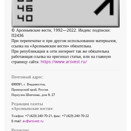
© Арсеньевские вести, 1992—2022. Индекс подписки:
П2436
При перепечатке и при другом использовании материалов,
ссылка на «Арсеньевские вести» обязательна.
При републикации в сети интернет так же обязательна
работающая ссылка на оригинал статьи, или на главную
страницу сайта:
https://www.arsvest.ru/
Почтовый адрес:
690091
, г.
Владивосток
,
Приморский край
,
Россия
.
Переулок Шевченко
, дом 9, 27
Редакция газеты
«
Арсеньевские вести
»:
Телефон:
+7 (423) 240-70-21
, факс:
+7 (423) 240-70-22
E-mail:
av@arsvest.ru
Редактор: