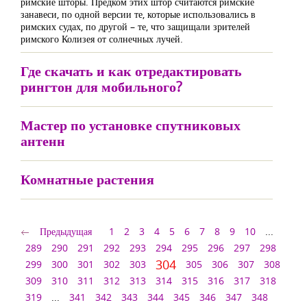
римские шторы. Предком этих штор считаются римские
занавеси, по одной версии те, которые использовались в
римских судах, по другой – те, что защищали зрителей
римского Колизея от солнечных лучей.
Где скачать и как отредактировать
рингтон для мобильного?
Мастер по установке спутниковых
антенн
Комнатные растения
Предыдущая
1
2
3
4
5
6
7
8
9
10
...
289
290
291
292
293
294
295
296
297
298
304
299
300
301
302
303
305
306
307
308
309
310
311
312
313
314
315
316
317
318
319
...
341
342
343
344
345
346
347
348