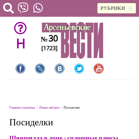
РУБРИКИ
30
№
H
[1723]
Главная страница
Наши авторы
Посиделки
Посиделки
Шиншилла в доме - сплошные плюсы