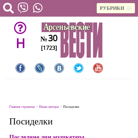
РУБРИКИ
30
№
H
[1723]
Главная страница
Наши авторы
Посиделки
Посиделки
Последние дни мушкетера