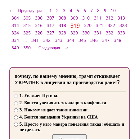
Предыдущая
1
2
3
4
5
6
7
8
9
10
...
304
305
306
307
308
309
310
311
312
313
319
314
315
316
317
318
320
321
322
323
324
325
326
327
328
329
330
331
332
333
334
...
341
342
343
344
345
346
347
348
349
350
Следующая
почему, по вашему мнению, трамп отказывает
УКРАИНЕ в лицензии на производство ракет?
1. Уважает Путина.
2. Боится увеличить эскалацию конфликта.
3. Никому не дает такие лицензии.
4. Боится нападения Украины на США
5. Просто у него манера поведения такая: обещать и
не сделать.