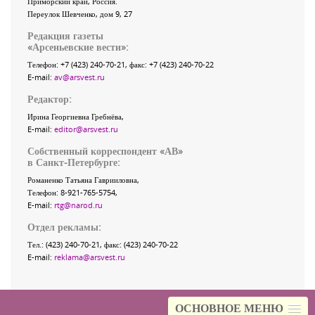
Приморский край
,
Россия
.
Переулок Шевченко
, дом 9, 27
Редакция газеты
«
Арсеньевские вести
»:
Телефон:
+7 (423) 240-70-21
, факс:
+7 (423) 240-70-22
E-mail:
av@arsvest.ru
Редактор:
Ирина Георгиевна Гребнёва,
E-mail:
editor@arsvest.ru
Собственный корреспондент «АВ»
в Санкт-Петербурге:
Романенко Татьяна Гаврииловна,
Телефон: 8-921-765-5754,
E-mail:
rtg@narod.ru
Отдел рекламы:
Тел.: (423) 240-70-21, факс: (423) 240-70-22
E-mail:
reklama@arsvest.ru
ОСНОВНОЕ МЕНЮ