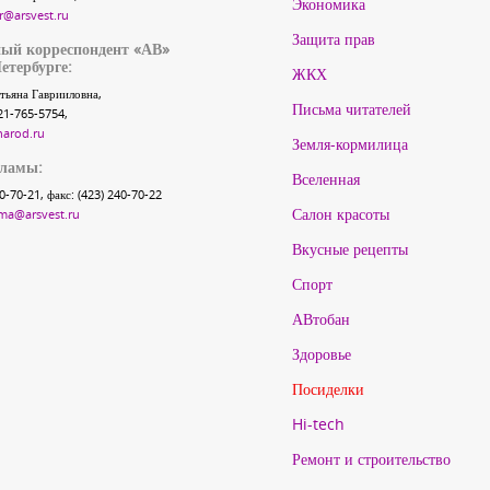
Экономика
r@arsvest.ru
Защита прав
ый корреспондент «АВ»
етербурге:
ЖКХ
тьяна Гаврииловна,
Письма читателей
21-765-5754,
narod.ru
Земля-кормилица
кламы:
Вселенная
40-70-21, факс: (423) 240-70-22
Салон красоты
ma@arsvest.ru
Вкусные рецепты
Спорт
АВтобан
Здоровье
Посиделки
Hi-tech
Ремонт и строительство