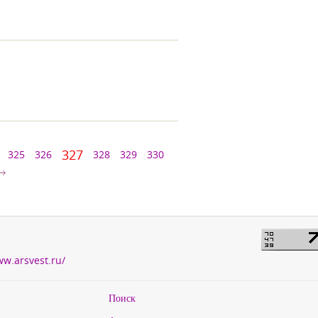
327
325
326
328
329
330
ww.arsvest.ru/
Поиск