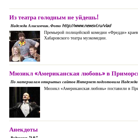
Из театра голодным не уйдешь!
Надежда Алисимчик. Фото http://www.newsvl.ru/vlad
Премьерой полицейской комедии «Фредди» краевой
Хабаровского театра музкомедии.
Мюзикл «Американская любовь» в Приморс
По материалам открытых сайтов Интернет подготовила Надежд
Мюзикл «Американская любовь» поставили в Пр
Анекдоты
Редакция "АВ"