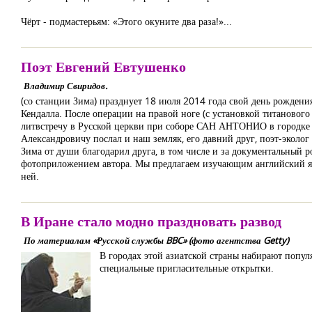
Чёрт - подмастерьям: «Этого окуните два раза!»...
Поэт Евгений Евтушенко
Владимир Свиридов.
(со станции Зима) празднует 18 июля 2014 года свой день рождения
Кендалла. После операции на правой ноге (с установкой титанового
литвстречу в Русской церкви при соборе САН АНТОНИО в городке 
Александровичу послал и наш земляк, его давний друг, поэт-эк
Зима от души благодарил друга, в том числе и за документаль
фотоприложением автора. Мы предлагаем изучающим английский я
ней.
В Иране стало модно праздновать развод
По материалам «Русской службы BBC» (фото агентства Getty)
В городах этой азиатской страны набирают попул
специальные пригласительные открытки.