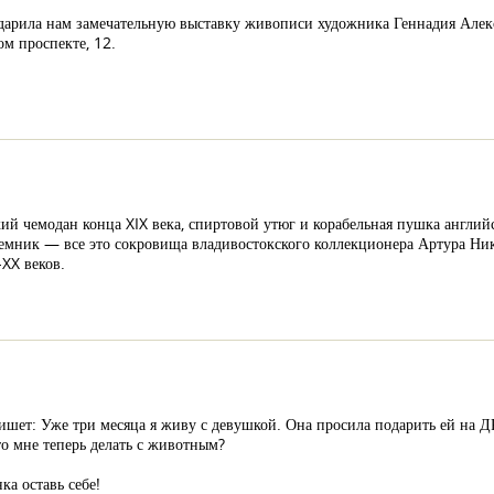
одарила нам замечательную выставку живописи художника Геннадия Алек
ом проспекте, 12.
й чемодан конца XIX века, спиртовой утюг и корабельная пушка английс
мник — все это сокровища владивостокского коллекционера Артура Нико
XX веков.
шет: Уже три месяца я живу с девушкой. Она просила подарить ей на ДР
Что мне теперь делать с животным?
ка оставь себе!