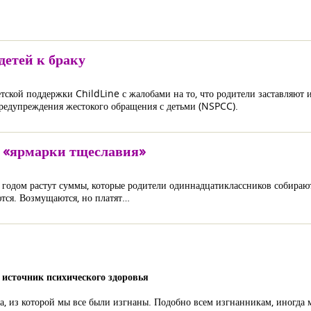
детей к браку
ской поддержки ChildLine с жалобами на то, что родители заставляют и
предупреждения жестокого обращения с детьми (NSPCC).
в «ярмарки тщеславия»
годом растут суммы, которые родители одиннадцатиклассников собирают
тся. Возмущаются, но платят…
о источник психического здоровья
на, из которой мы все были изгнаны. Подобно всем изгнанникам, иногда 