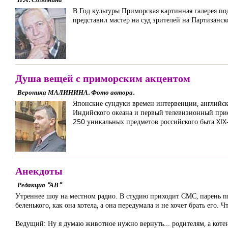
В Год культуры Приморская картинная галерея п
представил мастер на суд зрителей на Партизанск
Душа вещей с приморским акцентом
Вероника МАЛИНИНА. Фото автора.
Японские сундуки времен интервенции, английски
Индийского океана и первый телевизионный прие
250 уникальных предметов российского быта XIX-
Анекдоты
Редакция "АВ"
Утреннее шоу на местном радио. В студию приходит СМС, парень пи
беленького, как она хотела, а она передумала и не хочет брать его. 
Ведущий: Ну я думаю животное нужно вернуть... родителям, а котен