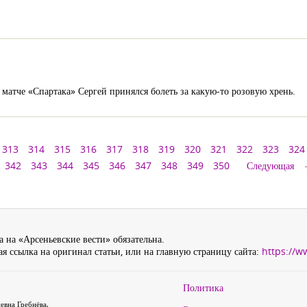
 матче «Спартака» Сергей принялся болеть за какую-то розовую хрень.
313
314
315
316
317
318
319
320
321
322
323
324
342
343
344
345
346
347
348
349
350
Следующая
 на «Арсеньевские вести» обязательна.
я ссылка на оригинал статьи, или на главную страницу сайта:
https://w
Политика
евна Гребнёва,