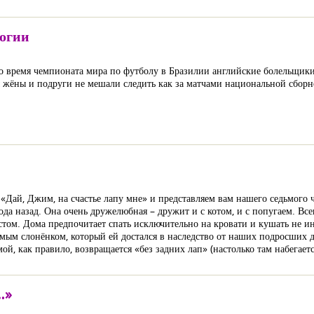
огии
во время чемпионата мира по футболу в Бразилии английские болельщики 
 жёны и подруги не мешали следить как за матчами национальной сборн
«Дай, Джим, на счастье лапу мне» и представляем вам нашего седьмого
да назад. Она очень дружелюбная – дружит и с котом, и с попугаем. Все
стом. Дома предпочитает спать исключительно на кровати и кушать не ин
мым слонёнком, который ей достался в наследство от наших подросших
ой, как правило, возвращается «без задних лап» (настолько там набегаетс
…»