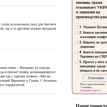
мнению, трамп
отказывает УКР
в лицензии на
производство рак
стали использовать пену для бритья в
1. Уважает Путин
ой, так и за другими играми мундиаля.
2. Боится увелич
эскалацию конфл
3. Никому не дает
лицензии.
4. Боится нападе
Украины на СШ
5. Просто у него 
поведения такая:
 члена семьи – Малышку из породы
обещать и не сдел
гда встречает хозяев, возвращающихся
аче как с тарелки хозяина: «Мы же
 дочерей Вероники и Глаши. С большим
Всего проголосовало
я и напрыгается).
1 человек
Прошлые опросы
Наши проект