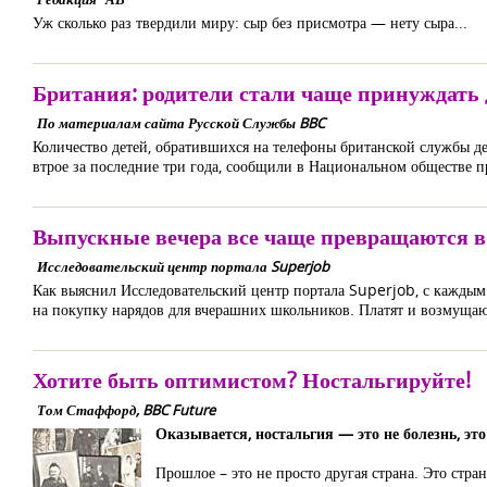
Уж сколько раз твердили миру: сыр без присмотра — нету сыра...
Британия: родители стали чаще принуждать 
По материалам сайта Русской Службы BBC
Количество детей, обратившихся на телефоны британской службы дет
втрое за последние три года, сообщили в Национальном обществе 
Выпускные вечера все чаще превращаются 
Исследовательский центр портала Superjob
Как выяснил Исследовательский центр портала Superjob, с каждым 
на покупку нарядов для вчерашних школьников. Платят и возмущаю
Хотите быть оптимистом? Ностальгируйте!
Том Стаффорд, BBC Future
Оказывается, ностальгия — это не болезнь, эт
Прошлое – это не просто другая страна. Это стра