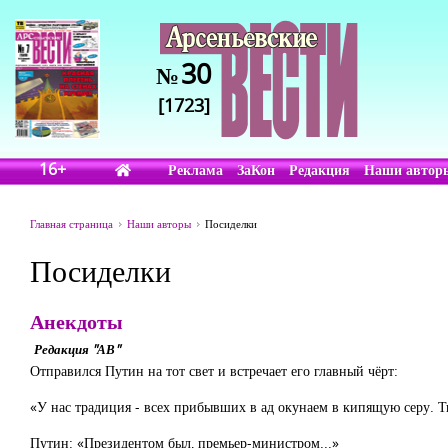
30
№
[1723]
16+
Реклама
ЗаКон
Редакция
Наши автор
Главная страница
Наши авторы
Посиделки
Посиделки
Анекдоты
Редакция "АВ"
Отправился Путин на тот свет и встречает его главный чёрт:
«У нас традиция - всех прибывших в ад окунаем в кипящую серу. 
Путин: «Президентом был, премьер-министром...»