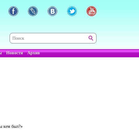
ы
Новости
Архив
Ты кем был?»