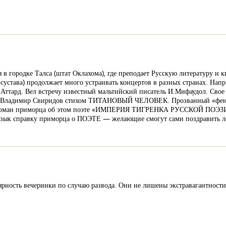
 в городке Талса (штат Оклахома), где преподает Русскую литературу и к
 сустава) продолжает много устраивать концертов в разных странах. Нап
Аттард. Вел встречу известный мальтийский писатель И.Мифаудол. Сво
олог Владимир Свиридов стихом ТИТАНОВЫЙ ЧЕЛОВЕК. Прозванный «фено
ный роман приморца об этом поэте «ИМПЕРИЯ ТИГРЕНКА РУССКОЙ ПОЭЗИ
зык справку приморца о ПОЭТЕ — желающие смогут сами поздравить ле
ярность вечеринки по случаю развода. Они не лишены экстравагантности: