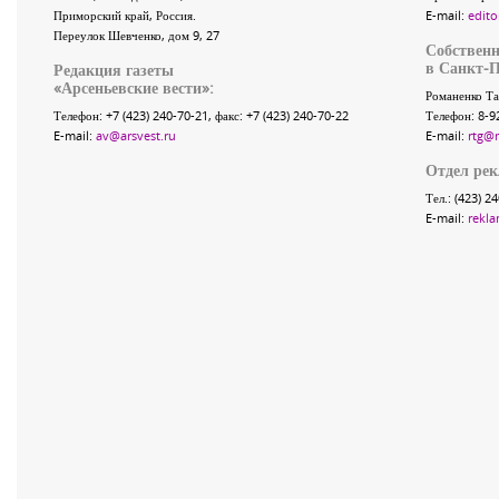
Приморский край
,
Россия
.
E-mail:
edito
Переулок Шевченко
, дом 9, 27
Собственн
в Санкт-П
Редакция газеты
«
Арсеньевские вести
»:
Романенко Та
Телефон:
+7 (423) 240-70-21
, факс:
+7 (423) 240-70-22
Телефон: 8-9
E-mail:
av@arsvest.ru
E-mail:
rtg@
Отдел ре
Тел.: (423) 2
E-mail:
rekla