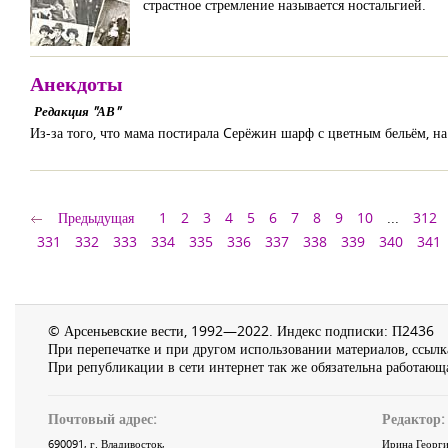
страстное стремление называется ностальгией.
Анекдоты
Редакция "АВ"
Из-за того, что мама постирала Cерёжин шарф с цветным бельём, на
Предыдущая
1
2
3
4
5
6
7
8
9
10
...
312
331
332
333
334
335
336
337
338
339
340
341
© Арсеньевские вести, 1992—2022. Индекс подписки: П2436
При перепечатке и при другом использовании материалов, ссылка
При републикации в сети интернет так же обязательна работающа
Почтовый адрес:
Редактор:
690091
, г.
Владивосток
,
Ирина Георги