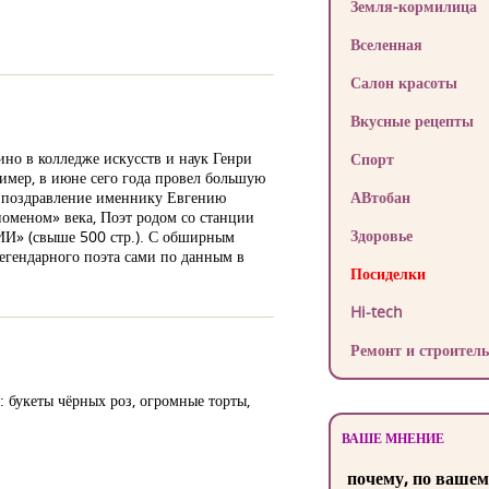
Земля-кормилица
Вселенная
Салон красоты
Вкусные рецепты
ино в колледже искусств и наук Генри
Спорт
ример, в июне сего года провел большую
е поздравление именнику Евгению
АВтобан
меном» века, Поэт родом со станции
Здоровье
И» (свыше 500 стр.). С обширным
гендарного поэта сами по данным в
Посиделки
Hi-tech
Ремонт и строитель
 букеты чёрных роз, огромные торты,
ВАШЕ МНЕНИЕ
почему, по вашем