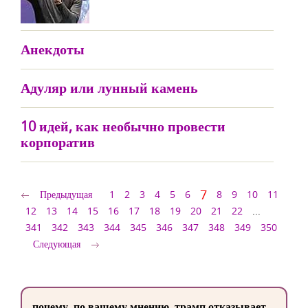
Анекдоты
Адуляр или лунный камень
10 идей, как необычно провести
корпоратив
7
Предыдущая
1
2
3
4
5
6
8
9
10
11
12
13
14
15
16
17
18
19
20
21
22
...
341
342
343
344
345
346
347
348
349
350
Следующая
почему, по вашему мнению, трамп отказывает