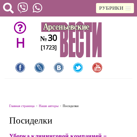
РУБРИКИ
30
№
H
[1723]
Главная страница
Наши авторы
Посиделки
Посиделки
Уборка клининговой компанией –