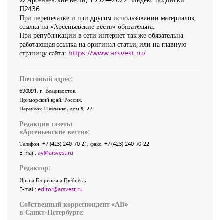
П2436
При перепечатке и при другом использовании материалов,
ссылка на «Арсеньевские вести» обязательна.
При републикации в сети интернет так же обязательна
работающая ссылка на оригинал статьи, или на главную
страницу сайта:
https://www.arsvest.ru/
Почтовый адрес:
690091
, г.
Владивосток
,
Приморский край
,
Россия
.
Переулок Шевченко
, дом 9, 27
Редакция газеты
«
Арсеньевские вести
»:
Телефон:
+7 (423) 240-70-21
, факс:
+7 (423) 240-70-22
E-mail:
av@arsvest.ru
Редактор:
Ирина Георгиевна Гребнёва,
E-mail:
editor@arsvest.ru
Собственный корреспондент «АВ»
в Санкт-Петербурге: