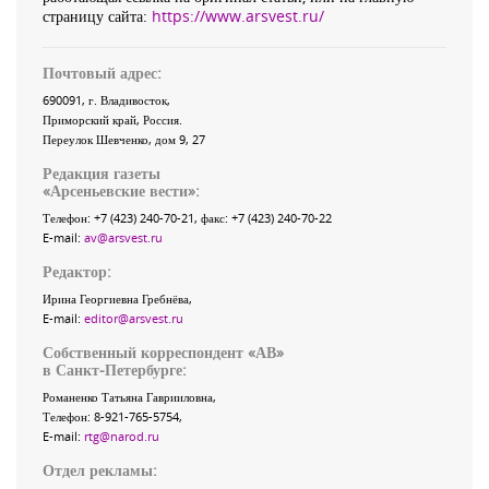
страницу сайта:
https://www.arsvest.ru/
Почтовый адрес:
690091
, г.
Владивосток
,
Приморский край
,
Россия
.
Переулок Шевченко
, дом 9, 27
Редакция газеты
«
Арсеньевские вести
»:
Телефон:
+7 (423) 240-70-21
, факс:
+7 (423) 240-70-22
E-mail:
av@arsvest.ru
Редактор:
Ирина Георгиевна Гребнёва,
E-mail:
editor@arsvest.ru
Собственный корреспондент «АВ»
в Санкт-Петербурге:
Романенко Татьяна Гаврииловна,
Телефон: 8-921-765-5754,
E-mail:
rtg@narod.ru
Отдел рекламы: