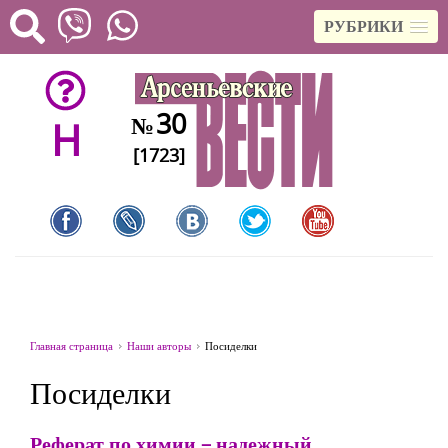
РУБРИКИ
30
№
H
[1723]
Главная страница
Наши авторы
Посиделки
Посиделки
Реферат по химии – надежный