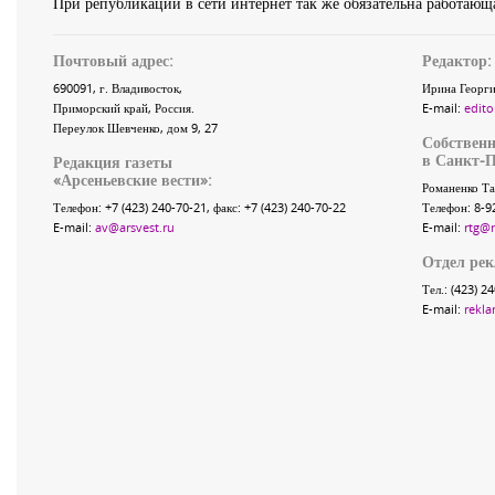
При републикации в сети интернет так же обязательна работающа
Почтовый адрес:
Редактор:
690091
, г.
Владивосток
,
Ирина Георги
Приморский край
,
Россия
.
E-mail:
edito
Переулок Шевченко
, дом 9, 27
Собственн
в Санкт-П
Редакция газеты
«
Арсеньевские вести
»:
Романенко Та
Телефон:
+7 (423) 240-70-21
, факс:
+7 (423) 240-70-22
Телефон: 8-9
E-mail:
av@arsvest.ru
E-mail:
rtg@
Отдел ре
Тел.: (423) 2
E-mail:
rekla