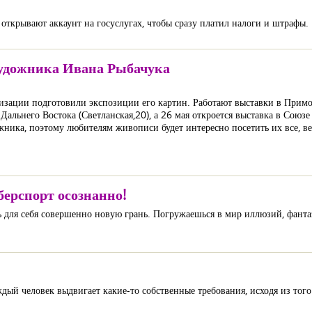
ткрывают аккаунт на госуслугах, чтобы сразу платил налоги и штрафы.
художника Ивана Рыбачука
анизации подготовили экспозиции его картин. Работают выставки в Прим
Дальнего Востока (Светланская,20), а 26 мая откроется выставка в Союзе
жника, поэтому любителям живописи будет интересно посетить их все, ве
берспорт осознанно!
 для себя совершенно новую грань. Погружаешься в мир иллюзий, фантази
дый человек выдвигает какие-то собственные требования, исходя из того