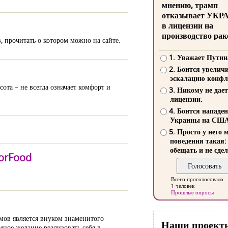
мнению, трамп
отказывает УКР
в лицензии на
производство рак
, прочитать о котором можно на сайте.
1. Уважает Путин
2. Боится увелич
эскалацию конфл
ота – не всегда означает комфорт и
3. Никому не дает
лицензии.
4. Боится нападе
Украины на СШ
5. Просто у него 
поведения такая:
обещать и не сдел
orFood
Всего проголосовало
1 человек
Прошлые опросы
мов является внуком знаменитого
Наши проект
мное желание реализовать себя в