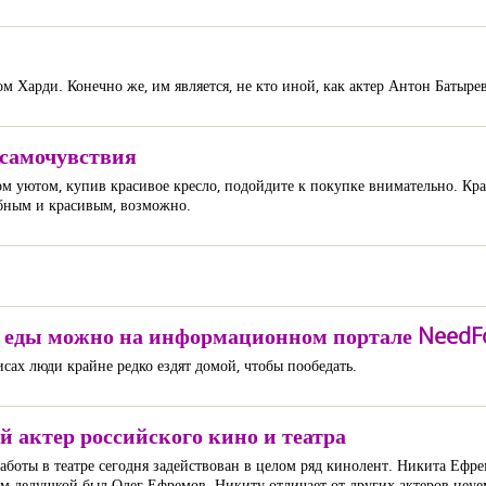
 Харди. Конечно же, им является, не кто иной, как актер Антон Батырев
 самочувствия
 уютом, купив красивое кресло, подойдите к покупке внимательно. Крас
обным и красивым, возможно.
й еды можно на информационном портале NeedF
исах люди крайне редко ездят домой, чтобы пообедать.
 актер российского кино и театра
боты в театре сегодня задействован в целом ряд кинолент. Никита Ефре
им дедушкой был Олег Ефремов. Никиту отличает от других актеров неуе