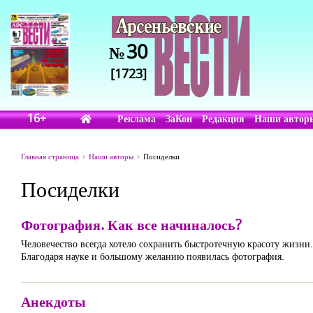
30
№
[1723]
16+
Реклама
ЗаКон
Редакция
Наши автор
Главная страница
Наши авторы
Посиделки
Посиделки
Фотография. Как все начиналось?
Человечество всегда хотело сохранить быстротечную красоту жизни
Благодаря науке и большому желанию появилась фотография.
Анекдоты