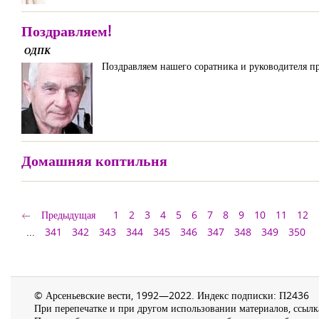
Поздравляем!
ОДПК
Поздравляем нашего соратника и руководителя
Домашняя коптильня
Предыдущая
1
2
3
4
5
6
7
8
9
10
11
12
...
341
342
343
344
345
346
347
348
349
350
© Арсеньевские вести, 1992—2022. Индекс подписки: П2436
При перепечатке и при другом использовании материалов, ссылка