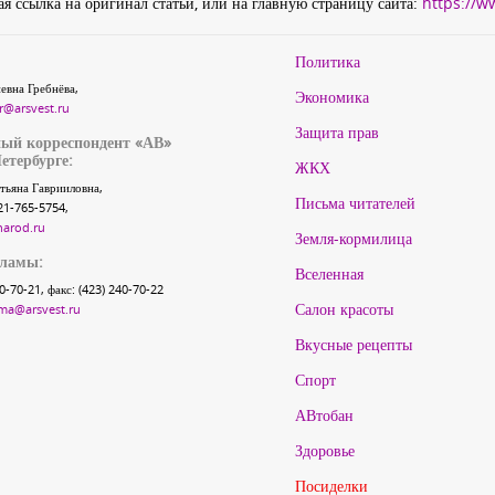
я ссылка на оригинал статьи, или на главную страницу сайта:
https://w
Политика
евна Гребнёва,
Экономика
r@arsvest.ru
Защита прав
ый корреспондент «АВ»
етербурге:
ЖКХ
тьяна Гаврииловна,
Письма читателей
21-765-5754,
narod.ru
Земля-кормилица
кламы:
Вселенная
40-70-21, факс: (423) 240-70-22
Салон красоты
ma@arsvest.ru
Вкусные рецепты
Спорт
АВтобан
Здоровье
Посиделки