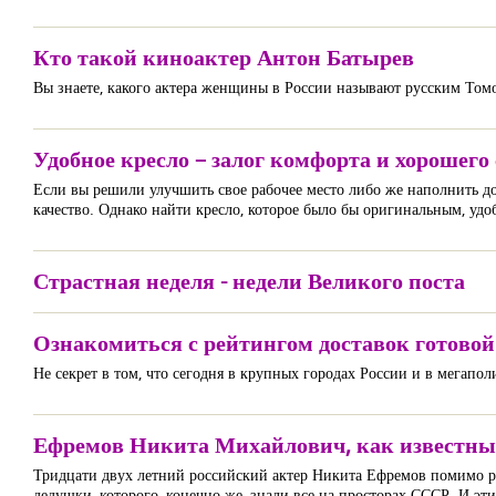
Кто такой киноактер Антон Батырев
Вы знаете, какого актера женщины в России называют русским Томом
Удобное кресло – залог комфорта и хорошего
Если вы решили улучшить свое рабочее место либо же наполнить дом
качество. Однако найти кресло, которое было бы оригинальным, уд
Страстная неделя - недели Великого поста
Ознакомиться с рейтингом доставок готово
Не секрет в том, что сегодня в крупных городах России и в мегапол
Ефремов Никита Михайлович, как известный
Тридцати двух летний российский актер Никита Ефремов помимо ра
дедушки, которого, конечно же, знали все на просторах СССР. И эт