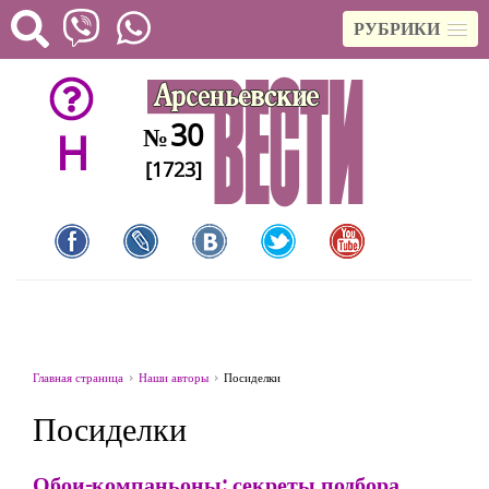
РУБРИКИ
30
№
H
[1723]
Главная страница
Наши авторы
Посиделки
Посиделки
Обои-компаньоны: секреты подбора