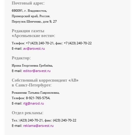
Почтовый адрес:
690091
, г.
Владивосток
,
Приморский край
,
Россия
.
Переулок Шевченко
, дом 9, 27
Редакция газеты
«
Арсеньевские вести
»:
Телефон:
+7 (423) 240-70-21
, факс:
+7 (423) 240-70-22
E-mail:
av@arsvest.ru
Редактор:
Ирина Георгиевна Гребнёва,
E-mail:
editor@arsvest.ru
Собственный корреспондент «АВ»
в Санкт-Петербурге:
Романенко Татьяна Гаврииловна,
Телефон: 8-921-765-5754,
E-mail:
rtg@narod.ru
Отдел рекламы:
Тел.: (423) 240-70-21, факс: (423) 240-70-22
E-mail:
reklama@arsvest.ru