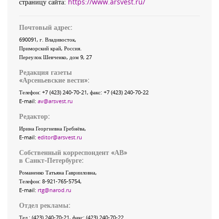
страницу сайта:
https://www.arsvest.ru/
Почтовый адрес:
690091
, г.
Владивосток
,
Приморский край
,
Россия
.
Переулок Шевченко
, дом 9, 27
Редакция газеты
«
Арсеньевские вести
»:
Телефон:
+7 (423) 240-70-21
, факс:
+7 (423) 240-70-22
E-mail:
av@arsvest.ru
Редактор:
Ирина Георгиевна Гребнёва,
E-mail:
editor@arsvest.ru
Собственный корреспондент «АВ»
в Санкт-Петербурге:
Романенко Татьяна Гаврииловна,
Телефон: 8-921-765-5754,
E-mail:
rtg@narod.ru
Отдел рекламы:
Тел.: (423) 240-70-21, факс: (423) 240-70-22