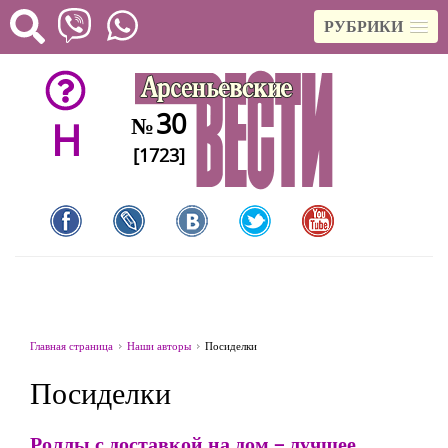
РУБРИКИ
30
№
H
[1723]
Главная страница
Наши авторы
Посиделки
Посиделки
Роллы с доставкой на дом – лучшее