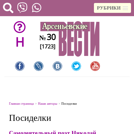
РУБРИКИ
30
№
H
[1723]
Главная страница
Наши авторы
Посиделки
Посиделки
Самодеятельный поэт Николай