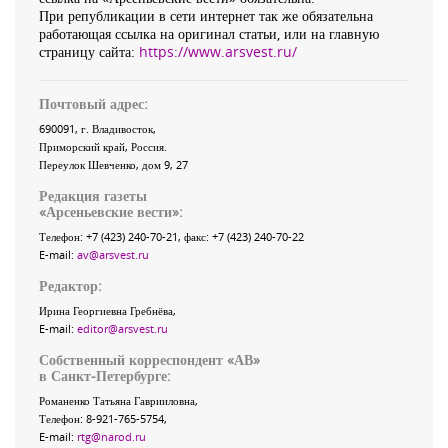
При републикации в сети интернет так же обязательна
работающая ссылка на оригинал статьи, или на главную
страницу сайта:
https://www.arsvest.ru/
Почтовый адрес:
690091
, г.
Владивосток
,
Приморский край
,
Россия
.
Переулок Шевченко
, дом 9, 27
Редакция газеты
«
Арсеньевские вести
»:
Телефон:
+7 (423) 240-70-21
, факс:
+7 (423) 240-70-22
E-mail:
av@arsvest.ru
Редактор:
Ирина Георгиевна Гребнёва,
E-mail:
editor@arsvest.ru
Собственный корреспондент «АВ»
в Санкт-Петербурге:
Романенко Татьяна Гаврииловна,
Телефон: 8-921-765-5754,
E-mail:
rtg@narod.ru