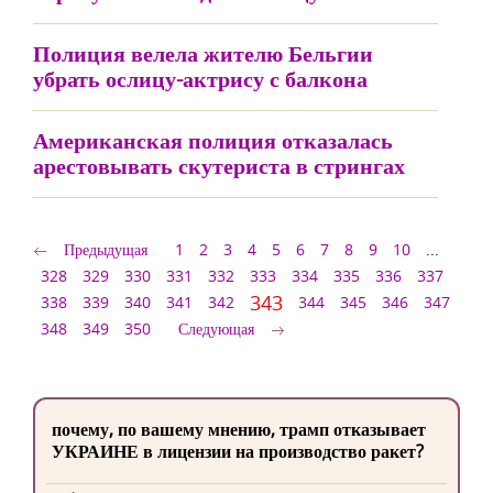
Полиция велела жителю Бельгии
убрать ослицу-актрису с балкона
Американская полиция отказалась
арестовывать скутериста в стрингах
Предыдущая
1
2
3
4
5
6
7
8
9
10
...
328
329
330
331
332
333
334
335
336
337
343
338
339
340
341
342
344
345
346
347
348
349
350
Следующая
почему, по вашему мнению, трамп отказывает
УКРАИНЕ в лицензии на производство ракет?