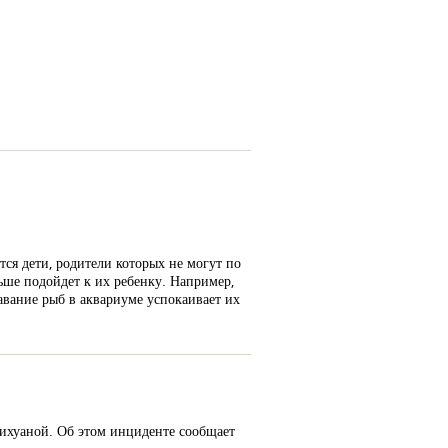
ся дети, родители которых не могут по
ьше подойдет к их ребенку. Например,
авание рыб в аквариуме успокаивает их
рихуаной. Об этом инциденте сообщает