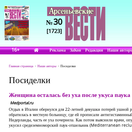
30
№
[1723]
16+
Реклама
ЗаКон
Редакция
Наши автор
Главная страница
Наши авторы
Посиделки
Посиделки
Женщина осталась без уха после укуса паука
Medportal.ru
Отдых в Италии обернулся для 22-летней девушки потерей ушной ра
обратилась в местную больницу, где ей прописали антигистаминный 
Нидерланды, часть ее уха почернела. Как потом выяснили врачи, о
укусил средиземноморский паук-отшельник (Mediterranean reclu