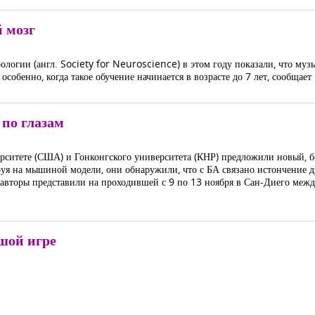
 мозг
логии (англ. Society for Neuroscience) в этом году показали, что музы
особенно, когда такое обучение начинается в возрасте до 7 лет, сообщае
по глазам
ситете (США) и Гонконгского университета (КНР) предложили новый, б
уя на мышиной модели, они обнаружили, что с БА связано истончение дв
я авторы представили на проходившей с 9 по 13 ноября в Сан-Диего м
ьшой игре