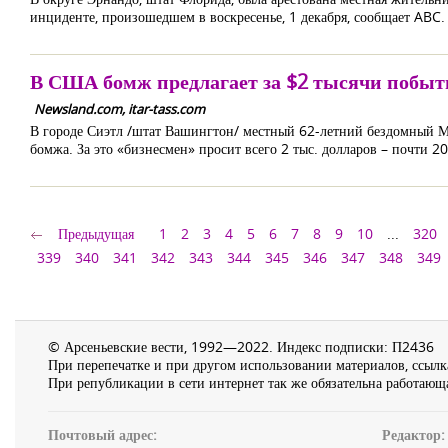
инциденте, произошедшем в воскресенье, 1 декабря, сообщает ABC.
В США бомж предлагает за $2 тысячи побы
Newsland.com, itar-tass.com
В городе Сиэтл /штат Вашингтон/ местный 62-летний бездомный М
бомжа. За это «бизнесмен» просит всего 2 тыс. долларов – почти 20
Предыдущая
1
2
3
4
5
6
7
8
9
10
...
320
339
340
341
342
343
344
345
346
347
348
349
© Арсеньевские вести, 1992—2022. Индекс подписки: П2436
При перепечатке и при другом использовании материалов, ссылка
При републикации в сети интернет так же обязательна работающа
Почтовый адрес:
Редактор: