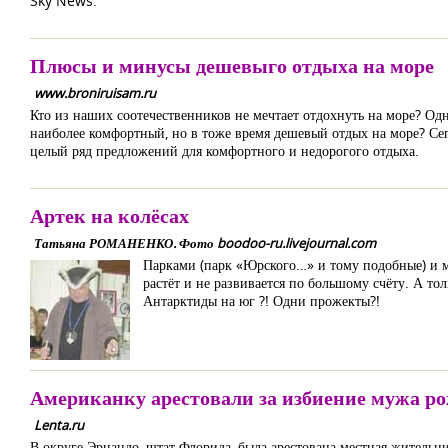
Sky News.
Плюсы и минусы дешевыго отдыха на море
www.broniruisam.ru
Кто из наших соотечественников не мечтает отдохнуть на море? Одн
наиболее комфортный, но в тоже время дешевый отдых на море? Сего
целый ряд предложений для комфортного и недорогого отдыха.
Артек на колёсах
Татьяна РОМАНЕНКО. Фото boodoo-ru.livejournal.com
Парками (парк «Юрского…» и тому подобные) и мо
растёт и не развивается по большому счёту. А то
Антарктиды на юг ?! Одни прожекты?!
Американку арестовали за избиение мужа р
Lenta.ru
В округе Эрнандо, штат Флорида, была арестована местная жительни