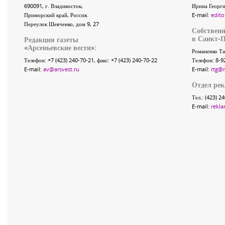
690091
, г.
Владивосток
,
Ирина Георги
Приморский край
,
Россия
.
E-mail:
edito
Переулок Шевченко
, дом 9, 27
Собственн
в Санкт-П
Редакция газеты
«
Арсеньевские вести
»:
Романенко Та
Телефон:
+7 (423) 240-70-21
, факс:
+7 (423) 240-70-22
Телефон: 8-9
E-mail:
av@arsvest.ru
E-mail:
rtg@
Отдел ре
Тел.: (423) 2
E-mail:
rekla