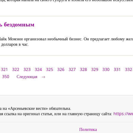
ть бездомным
айк Момэни организовал необычный бизнес. Он предлагает любому жела
 долларов в час.
321
322
323
324
325
326
327
328
329
330
331
332
350
Следующая
 на «Арсеньевские вести» обязательна.
я ссылка на оригинал статьи, или на главную страницу сайта:
https://w
Политика