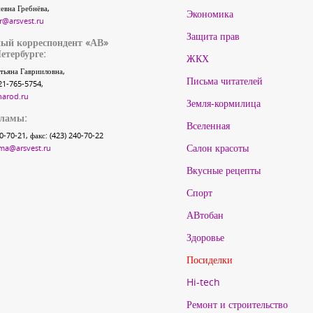
евна Гребнёва,
Экономика
r@arsvest.ru
Защита прав
ый корреспондент «АВ»
етербурге:
ЖКХ
тьяна Гаврииловна,
Письма читателей
21-765-5754,
narod.ru
Земля-кормилица
кламы:
Вселенная
40-70-21, факс: (423) 240-70-22
Салон красоты
ma@arsvest.ru
Вкусные рецепты
Спорт
АВтобан
Здоровье
Посиделки
Hi-tech
Ремонт и строительство