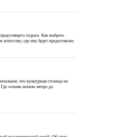
 предстоящего отдыха. Как выбрать
 агентство, где ему будет предоставлен
чальнее, что культурная столица не
! Где «синяя линия» метро до
нной рождественской елкой. Об этом