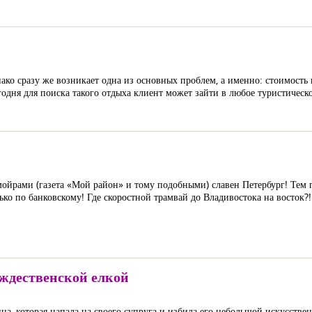
ако сразу же возникает одна из основных проблем, а именно: стоимость
дня для поиска такого отдыха клиент может зайти в любое туристическое
йрами (газета «Мой район» и тому подобными) славен Петербург! Тем пе
лько по банковскому! Где скоростной трамвай до Владивостока на восток?
ождественской елкой
ца, которая напала на своего супруга и избила его небольшой искусстве