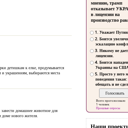
мнению, трамп
отказывает УКР
в лицензии на
производство рак
1. Уважает Путин
2. Боится увелич
эскалацию конфл
3. Никому не дает
лицензии.
4. Боится нападе
Украины на СШ
арки детишкам к елке, продумывается
м и украшениям, выбираются места
5. Просто у него 
поведения такая:
обещать и не сдел
Всего проголосовало
1 человек
Прошлые опросы
к завести домашнее животное для
м доме нового жителя.
Наши проект