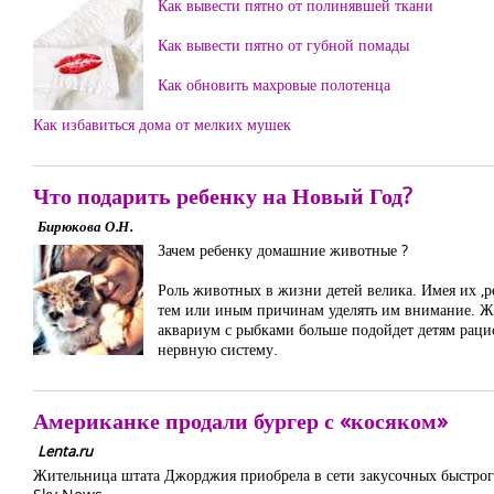
Как вывести пятно от полинявшей ткани
Как вывести пятно от губной помады
Как обновить махровые полотенца
Как избавиться дома от мелких мушек
Что подарить ребенку на Новый Год?
Бирюкова О.Н.
Зачем ребенку домашние животные ?
Роль животных в жизни детей велика. Имея их ,р
тем или иным причинам уделять им внимание. Жив
аквариум с рыбками больше подойдет детям рацио
нервную систему.
Американке продали бургер с «косяком»
Lenta.ru
Жительница штата Джорджия приобрела в сети закусочных быстрого