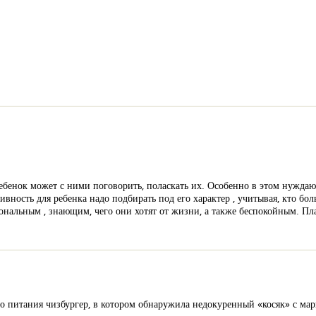
ебенок может с ними поговорить, поласкать их. Особенно в этом нуждают
ность для ребенка надо подбирать под его характер , учитывая, кто бол
нальным , знающим, чего они хотят от жизни, а также беспокойным. Пл
 питания чизбургер, в котором обнаружила недокуренный «косяк» с ма