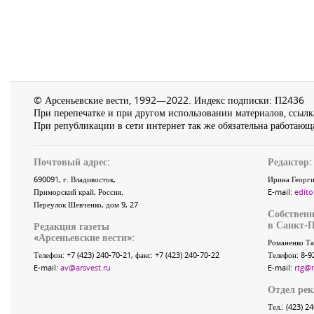
© Арсеньевские вести, 1992—2022. Индекс подписки: П2436
При перепечатке и при другом использовании материалов, ссылка
При републикации в сети интернет так же обязательна работающа
Почтовый адрес:
Редактор:
690091
, г.
Владивосток
,
Ирина Георги
Приморский край
,
Россия
.
E-mail:
edito
Переулок Шевченко
, дом 9, 27
Собственн
в Санкт-П
Редакция газеты
«
Арсеньевские вести
»:
Романенко Та
Телефон:
+7 (423) 240-70-21
, факс:
+7 (423) 240-70-22
Телефон: 8-9
E-mail:
av@arsvest.ru
E-mail:
rtg@
Отдел ре
Тел.: (423) 2