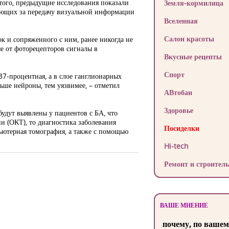
 того, предыдущие исследования показали
Земля-кормилица
чающих за передачу визуальной информации
Вселенная
Салон красоты
к и сопряженного с ним, ранее никогда не
ые от фоторецепторов сигналы в
Вкусные рецепты
Спорт
37-процентная, а в слое ганглионарных
ьше нейроны, тем уязвимее, – отметил
АВтобан
Здоровье
будут выявлены у пациентов с БА, что
 (ОКТ), то диагностика заболевания
Посиделки
ьютерная томография, а также с помощью
Hi-tech
Ремонт и строитель
ВАШЕ МНЕНИЕ
почему, по вашем