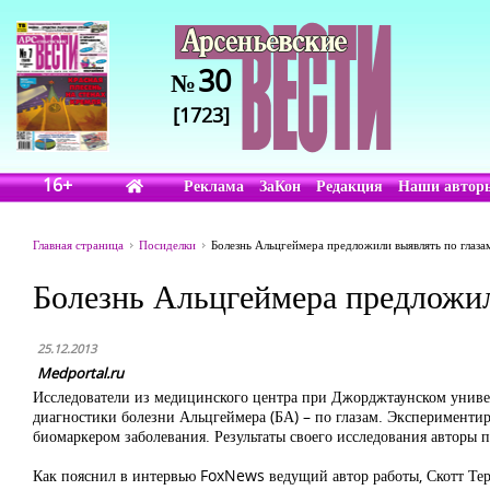
30
№
[1723]
16+
Реклама
ЗаКон
Редакция
Наши автор
Главная страница
Посиделки
Болезнь Альцгеймера предложили выявлять по глаза
Болезнь Альцгеймера предложил
25.12.2013
Medportal.ru
Исследователи из медицинского центра при Джорджтаунском универ
диагностики болезни Альцгеймера (БА) – по глазам. Экспериментир
биомаркером заболевания. Результаты своего исследования авторы
Как пояснил в интервью FoxNews ведущий автор работы, Скотт Терне