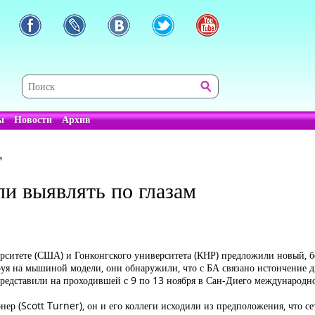
ы
Новости
Архив
м
и выявлять по глазам
ситете (США) и Гонконгского университета (КНР) предложили новый, б
уя на мышиной модели, они обнаружили, что с БА связано истончение дв
 представили на проходившей с 9 по 13 ноября в Сан-Диего междунаро
р (Scott Turner), он и его коллеги исходили из предположения, что се