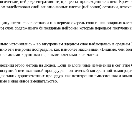
ологические, нейродегенеративные, процессы, происходящие в нем. Кроме
зом задействован слой ганглионарных клеток (нейронов) сетчатки, отве
ну шести слоев сетчатки и в первую очередь слоя ганглионарных клето
ого) слоя, содержащего биполярные нейроны, которые передают полученн
ельно истончились – во внутреннем ядерном слое наблюдалась в среднем 
енно эти нейроны пострадали, как наиболее массивные. «Видимо, чем бол
 это с самыми крупными нервными клетками в сетчатке».
есения этого метода на людей. Если аналогичные изменения в сетчатке 
оступной неинвазивной процедуры – оптической когерентной томографии
щью таких дорогостоящих процедур, как позитронно-эмиссионная и комп
димо инвазивное вмешательство.