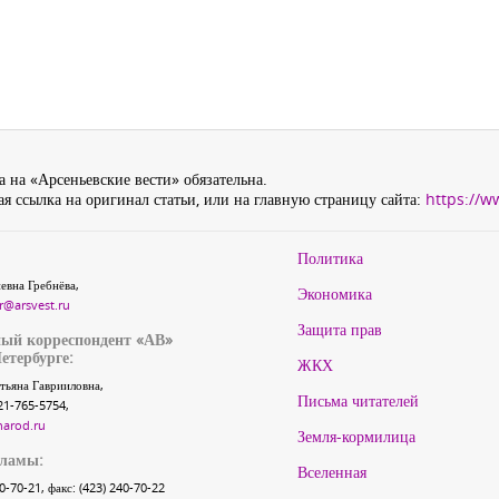
 на «Арсеньевские вести» обязательна.
я ссылка на оригинал статьи, или на главную страницу сайта:
https://w
Политика
евна Гребнёва,
Экономика
r@arsvest.ru
Защита прав
ый корреспондент «АВ»
етербурге:
ЖКХ
тьяна Гаврииловна,
Письма читателей
21-765-5754,
narod.ru
Земля-кормилица
кламы:
Вселенная
40-70-21, факс: (423) 240-70-22