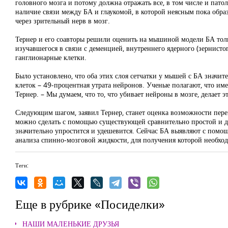
головного мозга и потому должна отражать все, в том числе и пат
наличие связи между БА и глаукомой, в которой неясным пока обра
через зрительный нерв в мозг.
Тернер и его соавторы решили оценить на мышиной модели БА толщи
изучавшегося в связи с деменцией, внутреннего ядерного (зернист
ганглионарные клетки.
Было установлено, что оба этих слоя сетчатки у мышей с БА значит
клеток – 49-процентная утрата нейронов. Ученые полагают, что им
Тернер. – Мы думаем, что то, что убивает нейроны в мозге, делает
Следующим шагом, заявил Тернер, станет оценка возможности перен
можно сделать с помощью существующей сравнительно простой и д
значительно упростится и удешевится. Сейчас БА выявляют с помо
анализа спинно-мозговой жидкости, для получения которой необхо
Теги:
Еще в рубрике «Посиделки»
НАШИ МАЛЕНЬКИЕ ДРУЗЬЯ