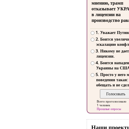
мнению, трамп
отказывает УКР
в лицензии на
производство рак
1. Уважает Путин
2. Боится увелич
эскалацию конфл
3. Никому не дает
лицензии.
4. Боится нападе
Украины на СШ
5. Просто у него 
поведения такая:
обещать и не сдел
Всего проголосовало
1 человек
Прошлые опросы
Наши проект