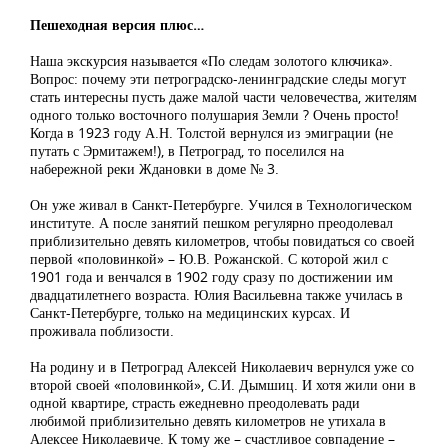
Пешеходная версия плюс…
Наша экскурсия называется «По следам золотого ключика».
Вопрос: почему эти петроградско-ленинградские следы могут
стать интересны пусть даже малой части человечества, жителям
одного только восточного полушария Земли ? Очень просто!
Когда в 1923 году А.Н. Толстой вернулся из эмиграции (не
путать с Эрмитажем!), в Петроград, то поселился на
набережной реки Ждановки в доме № 3.
Он уже живал в Санкт-Петербурге. Учился в Технологическом
институте. А после занятий пешком регулярно преодолевал
приблизительно девять километров, чтобы повидаться со своей
первой «половинкой» – Ю.В. Рожанской. С которой жил с
1901 года и венчался в 1902 году сразу по достижении им
двадцатилетнего возраста. Юлия Васильевна также училась в
Санкт-Петербурге, только на медицинских курсах. И
проживала поблизости.
На родину и в Петроград Алексей Николаевич вернулся уже со
второй своей «половинкой», С.И. Дымшиц. И хотя жили они в
одной квартире, страсть ежедневно преодолевать ради
любимой приблизительно девять километров не утихала в
Алексее Николаевиче. К тому же – счастливое совпадение –