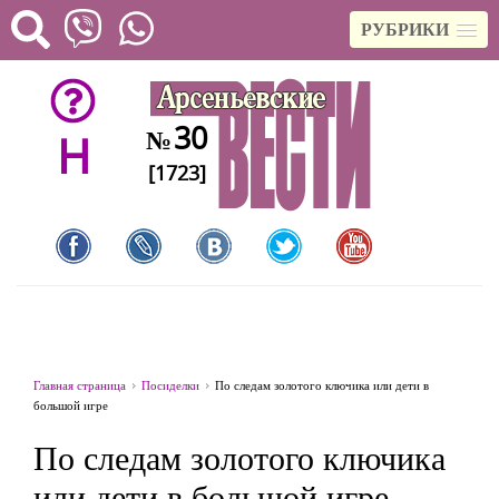
РУБРИКИ
30
№
H
[1723]
Главная страница
Посиделки
По следам золотого ключика или дети в
большой игре
По следам золотого ключика
или дети в большой игре