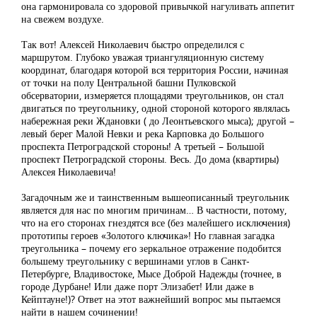
она гармонировала со здоровой привычкой нагуливать аппетит
на свежем воздухе.
Так вот! Алексей Николаевич быстро определился с
маршрутом. Глубоко уважая триангуляционную систему
координат, благодаря которой вся территория России, начиная
от точки на полу Центральной башни Пулковской
обсерватории, измеряется площадями треугольников, он стал
двигаться по треугольнику, одной стороной которого являлась
набережная реки Ждановки ( до Леонтьевского мыса); другой –
левый берег Малой Невки и река Карповка до Большого
проспекта Петроградской стороны! А третьей – Большой
проспект Петроградской стороны. Весь. До дома (квартиры)
Алексея Николаевича!
Загадочным же и таинственным вышеописанный треугольник
является для нас по многим причинам… В частности, потому,
что на его сторонах гнездятся все (без малейшего исключения)
прототипы героев «Золотого ключика»! Но главная загадка
треугольника – почему его зеркальное отражение подобится
большему треугольнику с вершинами углов в Санкт-
Петербурге, Владивостоке, Мысе Доброй Надежды (точнее, в
городе Дурбане! Или даже порт Элизабет! Или даже в
Кейптауне!)? Ответ на этот важнейший вопрос мы пытаемся
найти в нашем сочинении!