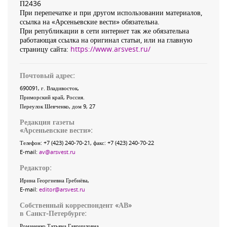
П2436
При перепечатке и при другом использовании материалов,
ссылка на «Арсеньевские вести» обязательна.
При републикации в сети интернет так же обязательна
работающая ссылка на оригинал статьи, или на главную
страницу сайта:
https://www.arsvest.ru/
Почтовый адрес:
690091
, г.
Владивосток
,
Приморский край
,
Россия
.
Переулок Шевченко
, дом 9, 27
Редакция газеты
«
Арсеньевские вести
»:
Телефон:
+7 (423) 240-70-21
, факс:
+7 (423) 240-70-22
E-mail:
av@arsvest.ru
Редактор:
Ирина Георгиевна Гребнёва,
E-mail:
editor@arsvest.ru
Собственный корреспондент «АВ»
в Санкт-Петербурге:
Романенко Татьяна Гаврииловна,