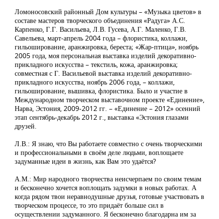
Ломоносовский районный Дом культуры – «Музыка цветов» в
составе мастеров творческого объединения «Радуга» А.С.
Карпенко, Г.Г. Васильева, Л.В. Гусева, А.Г. Маленко, Г.В.
Савельева, март-апрель 2004 года – флористика, коллажи,
гильоширование, аранжировка, береста; «Жар-птица», ноябрь
2005 года, моя персональная выставка изделий декоративно-
прикладного искусства – текстиль, кожа, аранжировка;
совместная с Г. Васильевой выставка изделий декоративно-
прикладного искусства, ноябрь 2006 года, – коллажи,
гильоширование, вышивка, флористика. Было и участие в
Международном творческом выставочном проекте «Единение»,
Нарва, Эстония, 2009-2012 гг. – «Единение – 2012» осенний
этап сентябрь-декабрь 2012 г., выставка «Эстония глазами
друзей.
Л.В.: Я знаю, что Вы работаете совместно с очень творческими
и профессиональными в своём деле людьми, воплощаете
задуманные идеи в жизнь, как Вам это удаётся?
А.М.: Мир народного творчества неисчерпаем по своим темам
и бесконечно хочется воплощать задумки в новых работах. А
когда рядом твои неравнодушные друзья, готовые участвовать в
творческом процессе, то это придаёт больше сил в
осуществлении задуманного. Я бесконечно благодарна им за