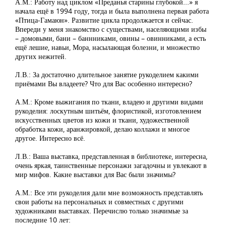
А.М.: Работу над циклом «Преданья старины глубокой...» я
начала ещё в 1994 году, тогда и была выполнена первая работа
«Птица-Гамаюн». Развитие цикла продолжается и сейчас.
Впереди у меня знакомство с существами, населяющими избы
– домовыми, бани – баннниками, овины – овинниками, а есть
ещё лешие, навьи, Мора, насылающая болезни, и множество
других нежитей.
Л.В.: За достаточно длительное занятие рукоделием какими
приёмами Вы владеете? Что для Вас особенно интересно?
А.М.: Кроме выжигания по ткани, владею и другими видами
рукоделия: лоскутным шитьём, флористикой, изготовлением
искусственных цветов из кожи и ткани, художественной
обработка кожи, аранжировкой, делаю коллажи и многое
другое. Интересно всё.
Л.В.: Ваша выставка, представленная в библиотеке, интересна,
очень яркая, таинственные персонажи загадочны и увлекают в
мир мифов. Какие выставки для Вас были значимы?
А.М.: Все эти рукоделия дали мне возможность представлять
свои работы на персональных и совместных с другими
художниками выставках. Перечислю только значимые за
последние 10 лет: