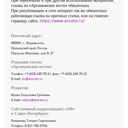
При перепечатке и при другом использовании материалов,
ссылка на «Арсеньевские вести» обязательна.
При републикации в сети интернет так же обязательна
работающая ссылка на оригинал статьи, или на главную
страницу сайта:
https://www.arsvest.ru/
Почтовый адрес:
690091
, г.
Владивосток
,
Приморский край
,
Россия
.
Переулок Шевченко
, дом 9, 27
Редакция газеты
«
Арсеньевские вести
»:
Телефон:
+7 (423) 240-70-21
, факс:
+7 (423) 240-70-22
E-mail:
av@arsvest.ru
Редактор:
Ирина Георгиевна Гребнёва,
E-mail:
editor@arsvest.ru
Собственный корреспондент «АВ»
в Санкт-Петербурге:
Романенко Татьяна Гаврииловна,
Телефон: 8-921-765-5754,