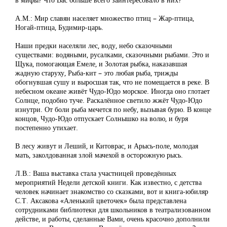
А.М.: Мир славян населяет множество птиц – Жар-птица,
Ногай-птица, Будимир-царь.
Наши предки населяли лес, воду, небо сказочными
существами: водяными, русалками, сказочными рыбами. Это и
Щука, помогающая Емеле, и Золотая рыбка, наказавшая
жадную старуху, Рыба-кит – это любая рыба, трижды
обогнувшая сушу и выросшая так, что не помещается в реке. В
небесном океане живёт Чудо-Юдо морское. Иногда оно глотает
Солнце, подобно туче. Раскалённое светило жжёт Чудо-Юдо
изнутри. От боли рыба мечется по небу, вызывая бурю. В конце
концов, Чудо-Юдо отпускает Солнышко на волю, и буря
постепенно утихает.
В лесу живут и Леший, и Китоврас, и Арысь-поле, молодая
мать, заколдованная злой мачехой в осторожную рысь.
Л.В.: Ваша выставка стала участницей проведённых
мероприятий Недели детской книги. Как известно, с детства
человек начинает знакомство со сказками, вот и книга-юбиляр
С.Т. Аксакова «Аленький цветочек» была представлена
сотрудниками библиотеки для школьников в театрализованном
действе, и работы, сделанные Вами, очень красочно дополнили