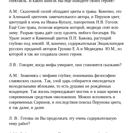
спектакль. В каких книгах Вы ещё находите своих героев?
А.М.: Сказочной силой обладают цветы и травы. Конечно, это
и Аленький цветочек замечательного автора, и Перунов цвет,
цветущий в ночь на Ивана-Купалу, папоротник Н.В. Гоголя.
Ещё Сон-трава, полизав корешок которой, медведи спят всю
зиму. Разрыв-трава даёт силу одолеть любого богатыря. На
Урале знают и Каменный цветок П.П. Бажова, растущий
глубоко под землёй. И, конечно, содержательная Энциклопедия
русских преданий авторов Грушко Е.А.и Медведева Ю.М., из
которой я так же создавала своих героев.
Л.В.: Говорят, когда мифы умирают, они становятся сказками?
А.М.: Знакомясь с мифами глубже, понимаешь философию
славянских сказок. Так, злой царь собирается омолодиться
молодильными яблоками, то есть душами не рождённых
младенцев. Так жизнь перекидывает мостик и в наше время к
современным средствам омоложения. Можно вспомнить и
современных Сиринов, и последствия поиска Перунова цвета,
и так далее, и далее.
Л. В.: Готовы ли Вы продолжать эту очень содержательную
тему работ?