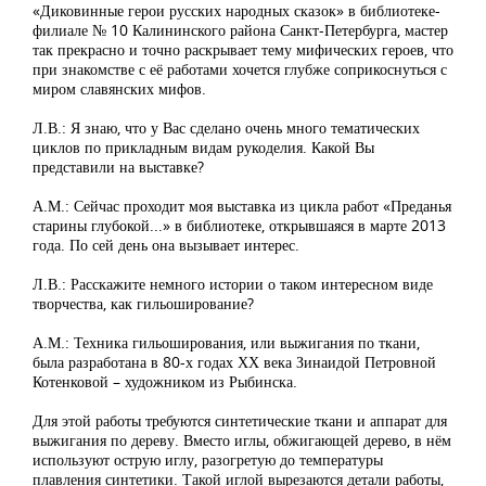
«Диковинные герои русских народных сказок» в библиотеке-
филиале № 10 Калининского района Санкт-Петербурга, мастер
так прекрасно и точно раскрывает тему мифических героев, что
при знакомстве с её работами хочется глубже соприкоснуться с
миром славянских мифов.
Л.В.: Я знаю, что у Вас сделано очень много тематических
циклов по прикладным видам рукоделия. Какой Вы
представили на выставке?
А.М.: Сейчас проходит моя выставка из цикла работ «Преданья
старины глубокой...» в библиотеке, открывшаяся в марте 2013
года. По сей день она вызывает интерес.
Л.В.: Расскажите немного истории о таком интересном виде
творчества, как гильоширование?
А.М.: Техника гильоширования, или выжигания по ткани,
была разработана в 80-х годах ХХ века Зинаидой Петровной
Котенковой – художником из Рыбинска.
Для этой работы требуются синтетические ткани и аппарат для
выжигания по дереву. Вместо иглы, обжигающей дерево, в нём
используют острую иглу, разогретую до температуры
плавления синтетики. Такой иглой вырезаются детали работы,