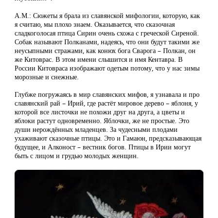
А.М.: Сюжеты я брала из славянской мифологии, которую, как
я считаю, мы плохо знаем. Оказывается, что сказочная
сладкоголосая птица Сирин очень схожа с греческой Сиреной.
Собак называют Полканами, надеясь, что они будут такими же
неусыпными стражами, как конюх бога Сварога – Полкан, он
же Китоврас. В этом имени слышится и имя Кентавра. В
России Китовраса изображают одетым потому, что у нас зимы
морозные и снежные.
Глубже погружаясь в мир славянских мифов, я узнавала и про
славянский рай – Ирий, где растёт мировое дерево – яблоня, у
которой все листочки не похожи друг на друга, а цветы и
яблоки растут одновременно. Яблочки, же не простые. Это
души нерождённых младенцев. За чудесными плодами
ухаживают сказочные птицы. Это и Гамаюн, предсказывающая
будущее, и Алконост – вестник богов. Птицы в Ирии могут
быть с лицом и грудью молодых женщин.