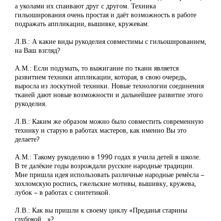
а уколами их спаивают друг с другом. Техника
гильоширования очень простая и даёт возможность в работе
подражать аппликации, вышивке, кружевам.
Л.В.: А какие виды рукоделия совместимы с гильошированием,
на Ваш взгляд?
А.М.: Если подумать, то выжигание по ткани является
развитием техники аппликации, которая, в свою очередь,
выросла из лоскутной техники. Новые технологии соединения
тканей дают новые возможности и дальнейшее развитие этого
рукоделия.
Л.В.: Каким же образом можно было совместить современную
технику и старую в работах мастеров, как именно Вы это
делаете?
А.М.: Такому рукоделию в 1990 годах я учила детей в школе.
В те далёкие годы возрождали русские народные традиции.
Мне пришла идея использовать различные народные ремёсла –
хохломскую роспись, гжельские мотивы, вышивку, кружева,
лубок – в работах с синтетикой.
Л.В.: Как вы пришли к своему циклу «Преданья старины
глубокой...»?