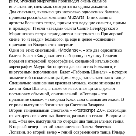
ритм, мужская энергетика производят очень сильное
впечатление, спектакль смотрится на одном дыхании.
Два спектакля, включающих несколько одноактных балетов,
привезла российская компания MuzArts. В них заняты
артисты Большого театра, причем это ведущие солисты, примы
и премьеры. И если «звезды» балета Санкт-Петербургского
Мариинского театра периодически выступают на Приморской
сцене, то «звезды» Большого, да еще и целое «созвездие»,
приехали во Владивосток впервые.
Один из этих спектаклей, «Modanse», – это два одноактных
балета. Балет «Как дыхание» на барочную музыку Генделя
поразил интересной хореографией, созданной итальянским
хореографом Мауро Бигонцетти для солистов Большого, и
виртуозным исполнением. Балет «Габриэль Шанель» – история
знаменитой создательницы Дома моды, запечатленная в танце.
Специально написанная красивая музыка, яркие эпизоды из
жизни Коко Шанель, а также ее известные цитаты делают
постановку объемной, оригинальной. «Легенда – это
признание славы», – говорила Коко, сама ставшая легендой. В
ее роли выступила богиня танца Светлана Захарова.
Второй танцевальный спектакль – «Postscript 2.0», состоящий
из четырех современных балетов, разных по стилю. В одном из
них, «Фавне», выступили по очереди два танцевальных гения.
В первый вечер – гений классического балета Вячеслав
Лопатин, во второй вечер – гений современного танца Ильдар