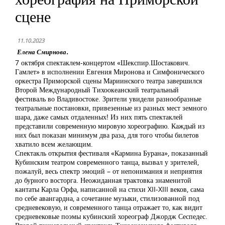
сцене
11.10.2023
Елена Смирнова.
7 октября спектаклем-концертом «Шекспир.Шостакович.
Гамлет» в исполнении Евгения Миронова и Симфонического
оркестра Приморской сцены Мариинского театра завершился
Второй Международный Тихоокеанский театральный
фестиваль во Владивостоке. Зрители увидели разнообразные
театральные постановки, привезенные из разных мест земного
шара, даже самых отдаленных! Из них пять спектаклей
представили современную мировую хореографию. Каждый из
них был показан минимум два раза, для того чтобы билетов
хватило всем желающим.
Спектакль открытия фестиваля «Кармина Бурана», показанный
Кубинским театром современного танца, вызвал у зрителей,
пожалуй, весь спектр эмоций – от непонимания и неприятия
до бурного восторга. Неожиданная трактовка знаменитой
кантаты Карла Орфа, написанной на стихи XII-XIII веков, сама
по себе авангардна, а сочетание музыки, стилизованной под
средневековую, и современного танца отражает то, как видит
средневековые поэмы кубинский хореограф Джордж Сеспедес.