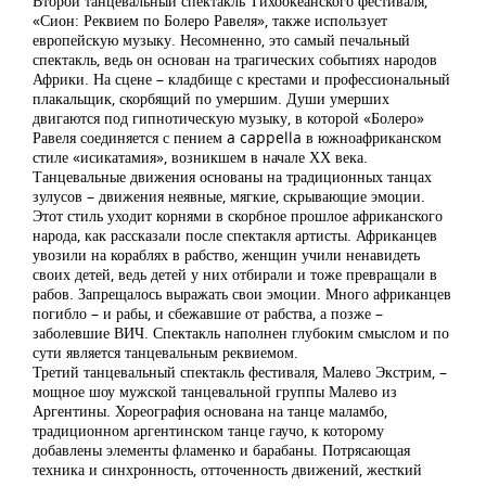
Второй танцевальный спектакль Тихоокеанского фестиваля,
«Сион: Реквием по Болеро Равеля», также использует
европейскую музыку. Несомненно, это самый печальный
спектакль, ведь он основан на трагических событиях народов
Африки. На сцене – кладбище с крестами и профессиональный
плакальщик, скорбящий по умершим. Души умерших
двигаются под гипнотическую музыку, в которой «Болеро»
Равеля соединяется с пением a cappella в южноафриканском
стиле «исикатамия», возникшем в начале ХХ века.
Танцевальные движения основаны на традиционных танцах
зулусов – движения неявные, мягкие, скрывающие эмоции.
Этот стиль уходит корнями в скорбное прошлое африканского
народа, как рассказали после спектакля артисты. Африканцев
увозили на кораблях в рабство, женщин учили ненавидеть
своих детей, ведь детей у них отбирали и тоже превращали в
рабов. Запрещалось выражать свои эмоции. Много африканцев
погибло – и рабы, и сбежавшие от рабства, а позже –
заболевшие ВИЧ. Спектакль наполнен глубоким смыслом и по
сути является танцевальным реквиемом.
Третий танцевальный спектакль фестиваля, Малево Экстрим, –
мощное шоу мужской танцевальной группы Малево из
Аргентины. Хореография основана на танце маламбо,
традиционном аргентинском танце гаучо, к которому
добавлены элементы фламенко и барабаны. Потрясающая
техника и синхронность, отточенность движений, жесткий