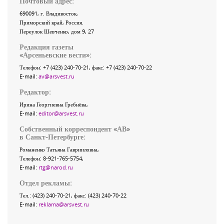
Почтовый адрес:
690091
, г.
Владивосток
,
Приморский край
,
Россия
.
Переулок Шевченко
, дом 9, 27
Редакция газеты
«
Арсеньевские вести
»:
Телефон:
+7 (423) 240-70-21
, факс:
+7 (423) 240-70-22
E-mail:
av@arsvest.ru
Редактор:
Ирина Георгиевна Гребнёва,
E-mail:
editor@arsvest.ru
Собственный корреспондент «АВ»
в Санкт-Петербурге:
Романенко Татьяна Гаврииловна,
Телефон: 8-921-765-5754,
E-mail:
rtg@narod.ru
Отдел рекламы:
Тел.: (423) 240-70-21, факс: (423) 240-70-22
E-mail:
reklama@arsvest.ru