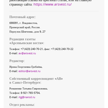
страницу сайта:
https://www.arsvest.ru/
Почтовый адрес:
690091
, г.
Владивосток
,
Приморский край
,
Россия
.
Переулок Шевченко
, дом 9, 27
Редакция газеты
«
Арсеньевские вести
»:
Телефон:
+7 (423) 240-70-21
, факс:
+7 (423) 240-70-22
E-mail:
av@arsvest.ru
Редактор:
Ирина Георгиевна Гребнёва,
E-mail:
editor@arsvest.ru
Собственный корреспондент «АВ»
в Санкт-Петербурге:
Романенко Татьяна Гаврииловна,
Телефон: 8-921-765-5754,
E-mail:
rtg@narod.ru
Отдел рекламы: