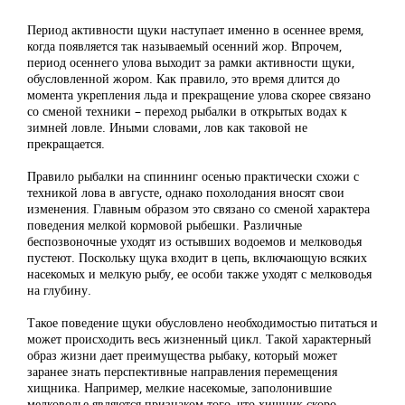
Период активности щуки наступает именно в осеннее время,
когда появляется так называемый осенний жор. Впрочем,
период осеннего улова выходит за рамки активности щуки,
обусловленной жором. Как правило, это время длится до
момента укрепления льда и прекращение улова скорее связано
со сменой техники – переход рыбалки в открытых водах к
зимней ловле. Иными словами, лов как таковой не
прекращается.
Правило рыбалки на спиннинг осенью практически схожи с
техникой лова в августе, однако похолодания вносят свои
изменения. Главным образом это связано со сменой характера
поведения мелкой кормовой рыбешки. Различные
беспозвоночные уходят из остывших водоемов и мелководья
пустеют. Поскольку щука входит в цепь, включающую всяких
насекомых и мелкую рыбу, ее особи также уходят с мелководья
на глубину.
Такое поведение щуки обусловлено необходимостью питаться и
может происходить весь жизненный цикл. Такой характерный
образ жизни дает преимущества рыбаку, который может
заранее знать перспективные направления перемещения
хищника. Например, мелкие насекомые, заполонившие
мелководье являются признаком того, что хищник скоро