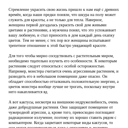
Стремление украсить свою жизнь пришло к нам ещё с древних
времён, когда наши предки поняли, что шкура на полу может
служить для красоты, а не только для тепла. Наверное,
женщина первой догадалась украсить свой дом живыми
цветами и растениями, а мужчина понял, что это успокаивает
вашу любимую, и стал приносить в дом каждый день охапку
цветов. Тем не менее, с тех пор все женщины испытывают
трепетное отношение к этой быстро увядающей красоте.
Для того чтобы мирно соседствовать с растительным миром,
необходимо тщательно изучить его особенности. К некоторым
растениям следует относиться с особой осторожностью.
Например, монстера считается очень агрессивным растением, и
разводить его в небольшом помещении даже опасно. Он
обладает способностью отталкивать положительную энергию, а
цветок монстера вообще лучше не трогать, поскольку внутри
него накапливается яд.
А вот кактусы, несмотря на внешнюю недружелюбность, очень
даже добродушные растения. Они защищают помещение от
чужеродной агрессии, а, кроме того, превосходно поглощают
радиационное излучение, поэтому их хорошо ставить рядом с
компьютером. Когда зацветают некоторые виды кактусов, то
они могут посоревноваться даже с орхидеями и лилиями,