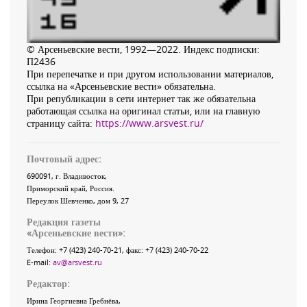
© Арсеньевские вести, 1992—2022. Индекс подписки:
П2436
При перепечатке и при другом использовании материалов,
ссылка на «Арсеньевские вести» обязательна.
При републикации в сети интернет так же обязательна
работающая ссылка на оригинал статьи, или на главную
страницу сайта:
https://www.arsvest.ru/
Почтовый адрес:
690091
, г.
Владивосток
,
Приморский край
,
Россия
.
Переулок Шевченко
, дом 9, 27
Редакция газеты
«
Арсеньевские вести
»:
Телефон:
+7 (423) 240-70-21
, факс:
+7 (423) 240-70-22
E-mail:
av@arsvest.ru
Редактор:
Ирина Георгиевна Гребнёва,