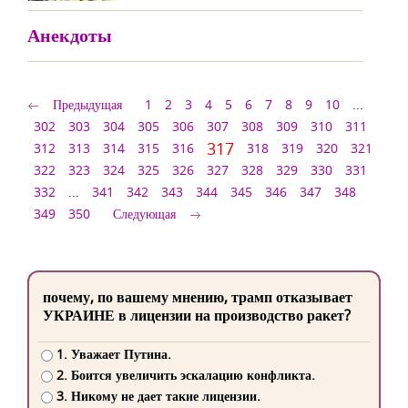
Анекдоты
Предыдущая
1
2
3
4
5
6
7
8
9
10
...
302
303
304
305
306
307
308
309
310
311
317
312
313
314
315
316
318
319
320
321
322
323
324
325
326
327
328
329
330
331
332
...
341
342
343
344
345
346
347
348
349
350
Следующая
почему, по вашему мнению, трамп отказывает
УКРАИНЕ в лицензии на производство ракет?
1. Уважает Путина.
2. Боится увеличить эскалацию конфликта.
3. Никому не дает такие лицензии.