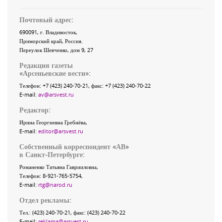
Почтовый адрес:
690091
, г.
Владивосток
,
Приморский край
,
Россия
.
Переулок Шевченко
, дом 9, 27
Редакция газеты
«
Арсеньевские вести
»:
Телефон:
+7 (423) 240-70-21
, факс:
+7 (423) 240-70-22
E-mail:
av@arsvest.ru
Редактор:
Ирина Георгиевна Гребнёва,
E-mail:
editor@arsvest.ru
Собственный корреспондент «АВ»
в Санкт-Петербурге:
Романенко Татьяна Гаврииловна,
Телефон: 8-921-765-5754,
E-mail:
rtg@narod.ru
Отдел рекламы:
Тел.: (423) 240-70-21, факс: (423) 240-70-22
E-mail:
reklama@arsvest.ru