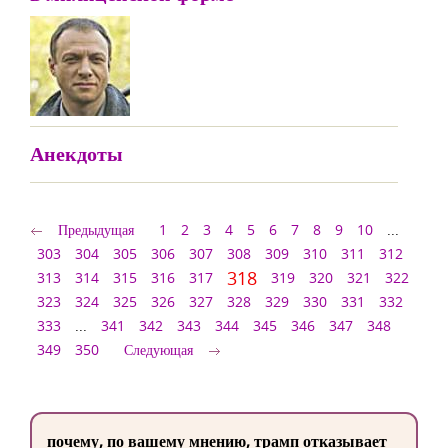
Анекдоты
Предыдущая
1
2
3
4
5
6
7
8
9
10
...
303
304
305
306
307
308
309
310
311
312
318
313
314
315
316
317
319
320
321
322
323
324
325
326
327
328
329
330
331
332
333
...
341
342
343
344
345
346
347
348
349
350
Следующая
почему, по вашему мнению, трамп отказывает