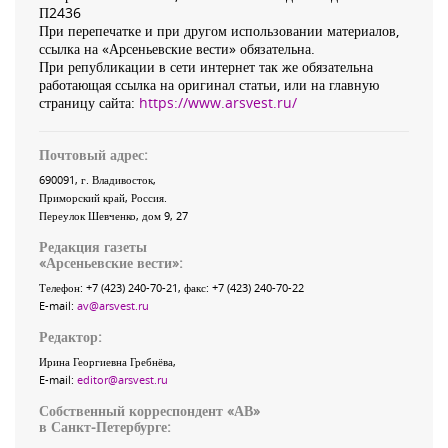
П2436
При перепечатке и при другом использовании материалов,
ссылка на «Арсеньевские вести» обязательна.
При републикации в сети интернет так же обязательна
работающая ссылка на оригинал статьи, или на главную
страницу сайта:
https://www.arsvest.ru/
Почтовый адрес:
690091
, г.
Владивосток
,
Приморский край
,
Россия
.
Переулок Шевченко
, дом 9, 27
Редакция газеты
«
Арсеньевские вести
»:
Телефон:
+7 (423) 240-70-21
, факс:
+7 (423) 240-70-22
E-mail:
av@arsvest.ru
Редактор:
Ирина Георгиевна Гребнёва,
E-mail:
editor@arsvest.ru
Собственный корреспондент «АВ»
в Санкт-Петербурге: