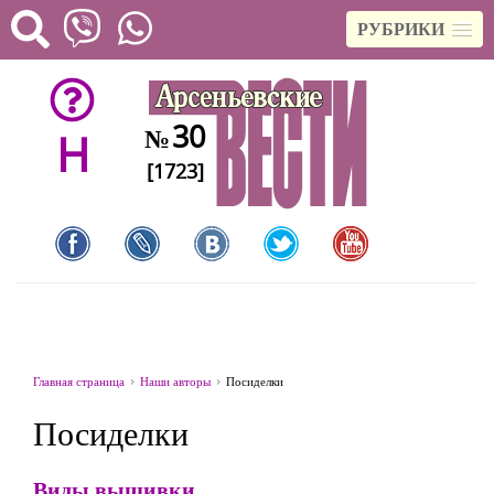
РУБРИКИ
30
№
H
[1723]
Главная страница
Наши авторы
Посиделки
Посиделки
Виды вышивки