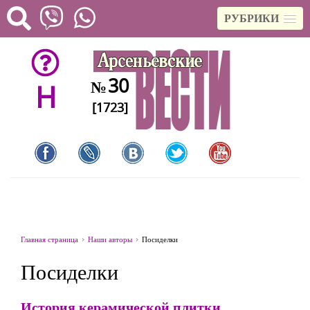
РУБРИКИ
30
№
H
[1723]
Главная страница
Наши авторы
Посиделки
Посиделки
История керамической плитки