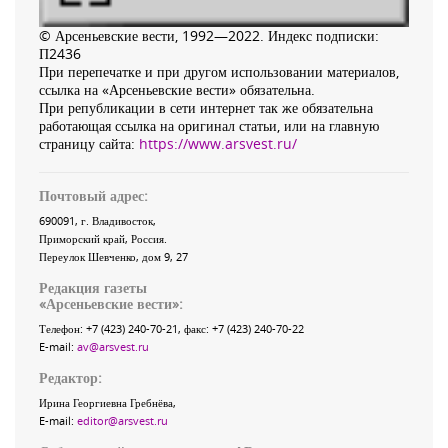
© Арсеньевские вести, 1992—2022. Индекс подписки:
П2436
При перепечатке и при другом использовании материалов,
ссылка на «Арсеньевские вести» обязательна.
При републикации в сети интернет так же обязательна
работающая ссылка на оригинал статьи, или на главную
страницу сайта:
https://www.arsvest.ru/
Почтовый адрес:
690091
, г.
Владивосток
,
Приморский край
,
Россия
.
Переулок Шевченко
, дом 9, 27
Редакция газеты
«
Арсеньевские вести
»:
Телефон:
+7 (423) 240-70-21
, факс:
+7 (423) 240-70-22
E-mail:
av@arsvest.ru
Редактор:
Ирина Георгиевна Гребнёва,
E-mail:
editor@arsvest.ru