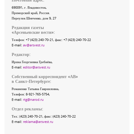
690091
, г.
Владивосток
,
Приморский край
,
Россия
.
Переулок Шевченко
, дом 9, 27
Редакция газеты
«
Арсеньевские вести
»:
Телефон:
+7 (423) 240-70-21
, факс:
+7 (423) 240-70-22
E-mail:
av@arsvest.ru
Редактор:
Ирина Георгиевна Гребнёва,
E-mail:
editor@arsvest.ru
Собственный корреспондент «АВ»
в Санкт-Петербурге:
Романенко Татьяна Гаврииловна,
Телефон: 8-921-765-5754,
E-mail:
rtg@narod.ru
Отдел рекламы:
Тел.: (423) 240-70-21, факс: (423) 240-70-22
E-mail:
reklama@arsvest.ru