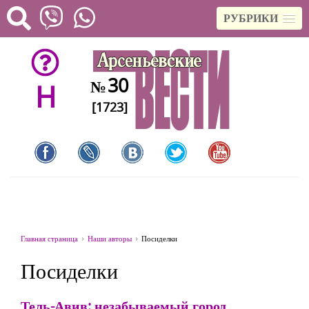
РУБРИКИ
30
№
H
[1723]
Главная страница
Наши авторы
Посиделки
Посиделки
Тель-Авив: незабываемый город