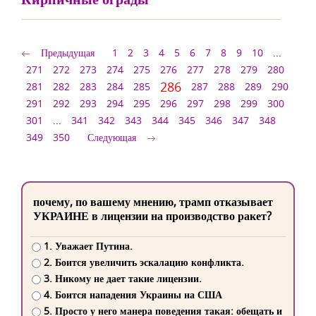
Предыдущая
1
2
3
4
5
6
7
8
9
10
...
271
272
273
274
275
276
277
278
279
280
286
281
282
283
284
285
287
288
289
290
291
292
293
294
295
296
297
298
299
300
301
...
341
342
343
344
345
346
347
348
349
350
Следующая
почему, по вашему мнению, трамп отказывает
УКРАИНЕ в лицензии на производство ракет?
1. Уважает Путина.
2. Боится увеличить эскалацию конфликта.
3. Никому не дает такие лицензии.
4. Боится нападения Украины на США
5. Просто у него манера поведения такая: обещать и